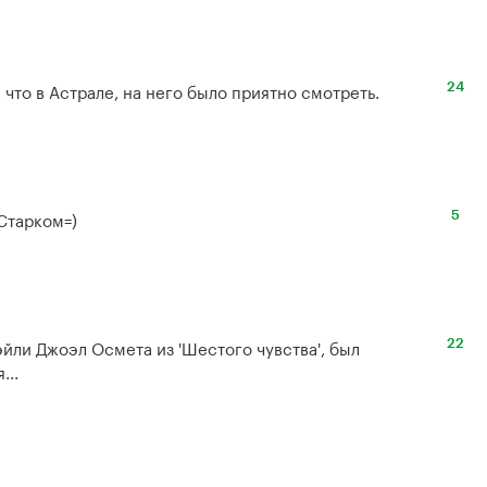
 что в Астрале, на него было приятно смотреть.
24
Старком=)
5
эйли Джоэл Осмета из 'Шестого чувства', был 
22
...