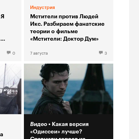
Индустрия
«Я
Мстители против Людей
Икс. Разбираем фанатские
теории о фильме
ы
«Мстители: Доктор Дум»
0
7 августа
3
Видео
Какая версия
«Одиссеи» лучше?
а
Сравнили героев из