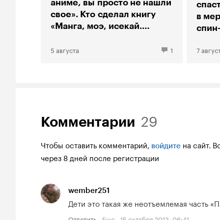
аниме, вы просто не нашли
спас
свое». Кто сделал книгу
в мер
«Манга, моэ, исекай.
спин
Большой гид по аниме»
«Тео
5 августа
1
7 авгус
29
Комментарии
Чтобы оставить комментарий,
на сайт.
В
войдите
через 8 дней после регистрации
wember251
Дети это такая же неотъемлемая часть «П
Ответить
Еще
15 октября 2013, 06:41