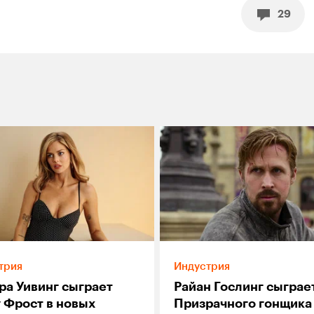
29
трия
Индустрия
ра Уивинг сыграет
Райан Гослинг сыграе
 Фрост в новых
Призрачного гонщика