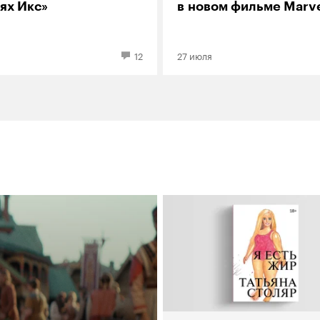
ях Икс»
в новом фильме Marv
12
27 июля