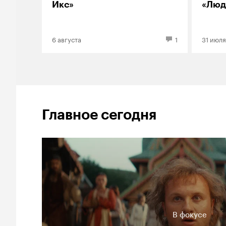
Икс»
«Люд
6 августа
1
31 июля
Главное сегодня
В фокусе