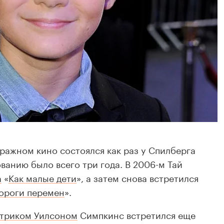
ажном кино состоялся как раз у Спилберга
ванию было всего три года. В
2006-м
Тай
а
«
Как малые дети
», а затем снова встретился
ороги перемен
».
триком Уилсоном
Симпкинс встретился еще