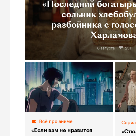
«Последний богатырь
сольник хлебобу
разбойника с голос
Харламов
6 августа
231
Всё про аниме
Сериа
«Если вам не нравится
«Стю