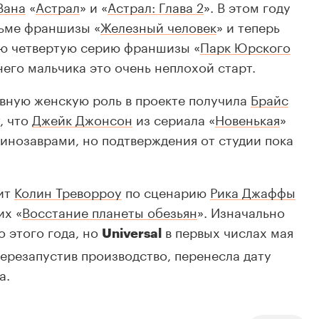
Вана
«
Астрал
» и «
Астрал: Глава 2
». В этом году
льме франшизы «
Железный человек
» и теперь
ю четвертую серию франшизы «
Парк Юрского
него мальчика это очень неплохой старт.
лавную женскую роль в проекте получила
Брайс
, что
Джейк Джонсон
из сериала «
Новенькая
»
динозаврами, но подтверждения от студии пока
вит
Колин Треворроу
по сценарию
Рика Джаффы
их «
Восстание планеты обезьян
». Изначально
о этого года, но
в первых числах мая
Universal
перезапустив производство, перенесла дату
а.