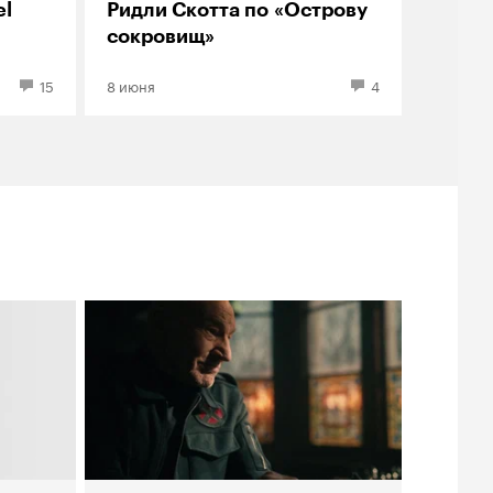
el
Ридли Скотта по «Острову
сокровищ»
15
8 июня
4