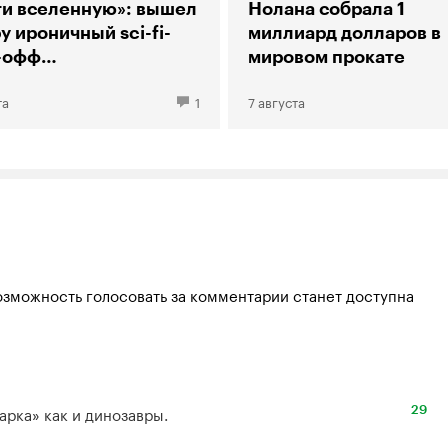
ти вселенную»: вышел
Нолана собрала 1
у ироничный sci-fi-
миллиард долларов в
-офф
мировом прокате
рии большого взрыва»
та
1
7 августа
озможность голосовать за комментарии станет доступна
арка» как и динозавры.
29