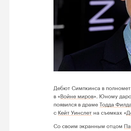
Дебют Симпкинса в полнометр
в «
Войне миров
». Юному даро
появился в драме
Тодда Филд
с
Кейт Уинслет
на съемках «
Д
Со своим экранным отцом
Па