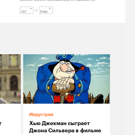
Индустрия
т
Хью Джекман сыграет
Джона Сильвера в фильме