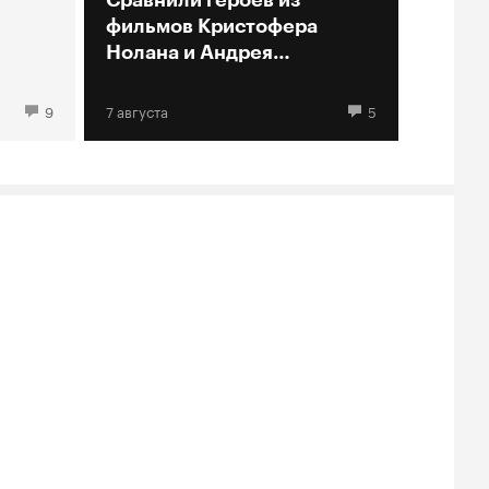
фильмов Кристофера
Нолана и Андрея
Кончаловского
9
7 августа
5