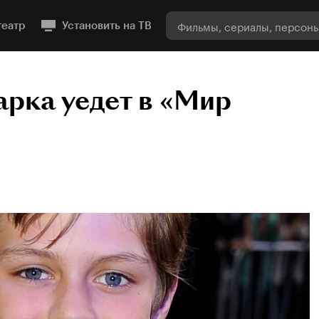
театр
Установить на ТВ
арка уедет в «Мир