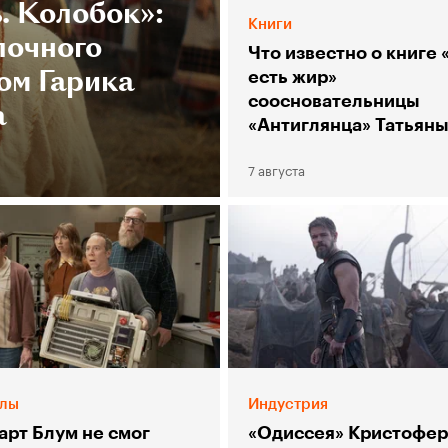
. Колобок»:
Книги
лочного
Что известно о книге 
ом Гарика
есть жир»
соосновательницы
а
«Антиглянца» Татьян
Столяр
7 августа
лы
Индустрия
арт Блум не смог
«Одиссея» Кристофер