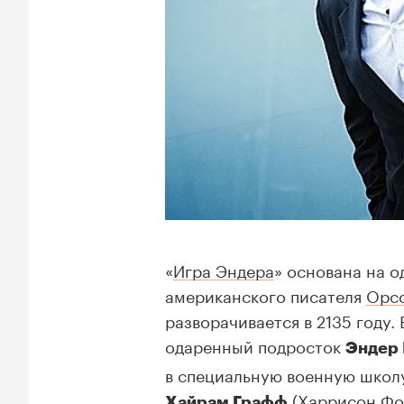
«
Игра Эндера
» основана на 
американского писателя
Орсо
разворачивается в 2135 году.
одаренный подросток
Эндер 
в специальную военную школу
(
Харрисон Фо
Хайрам Графф