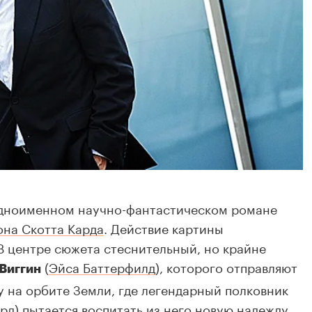
одноименном научно-фантастическом романе
на Скотта Карда
. Действие картины
 В центре сюжета стеснительный, но крайне
(
Эйса Баттерфилд
), которого отправляют
Виггин
 на орбите Земли, где легендарный полковник
рд
) пытается воспитать из него новую надежду