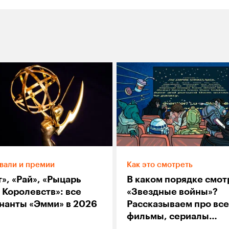
вали и премии
Как это смотреть
», «Рай», «Рыцарь
В каком порядке смот
 Королевств»: все
«Звездные войны»?
нанты «Эмми» в 2026
Рассказываем про все
фильмы, сериалы
и мультсериалы