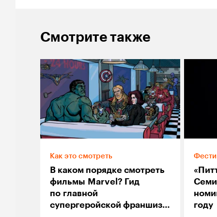
Смотрите также
Как это смотреть
Фести
В каком порядке смотреть
«Питт
фильмы Marvel? Гид
Семи
по главной
номи
супергеройской франшизе
году
современности