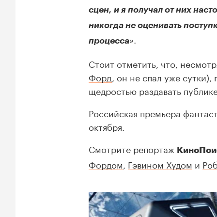
сцен, и я получал от них нас
никогда не оценивать поступк
».
процесса
Стоит отметить, что, несмотр
Форд
, он не спал уже сутки)
щедростью раздавать публике
Российская премьера фантас
октября.
Смотрите репортаж
КиноПои
Фордом
,
Гэвином Худом
и
Ро