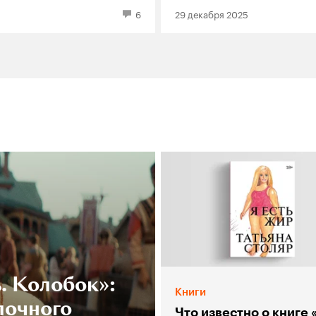
6
29 декабря 2025
легендарной франши
. Колобок»:
Книги
лочного
Что известно о книге 