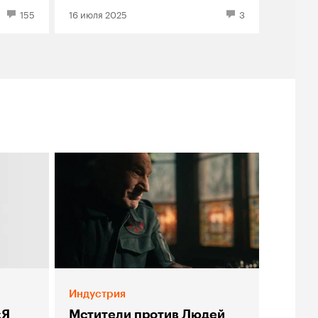
155
16 июля 2025
3
зы
Индустрия
«Я
Мстители против Людей