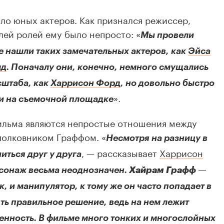
ло юных актеров. Как признался режиссер,
ей ролей ему было непросто: «
Мы провели
е нашли таких замечательных актеров, как
Эйса
лд
. Поначалу они, конечно, немного смущались
сштаба, как
Харрисон Форд
, но довольно быстро
».
ии на съемочной площадке
ильма являются непростые отношения между
полковником Граффом. «
Несмотря на разницу в
, — рассказывает
Харрисон
читься друг у друга
рсонаж весьма неоднозначен.
Хайрам Графф
—
, и манипулятор, к тому же он часто попадает в
ть правильное решение, ведь на нем лежит
енность. В фильме много тонких и многослойных