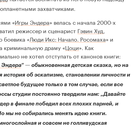
нопланетными захватчиками.
ями «
Игры Эндера
» велась с начала 2000-х
дхватил режиссер и сценарист
Гэвин Худ
,
 боевика «
Люди Икс: Начало. Росомаха
» и
за криминальную драму «
Цоци
». Как
иально не хотел отступать от канонов книги:
 Эндера
“ — обыкновенная детская сказка, но на
я история об эскапизме, становлении личности и
светлое будущее только в том случае, если все
оссы студии постоянно твердили нам: „Давайте
дер в финале победил всех плохих парней, и
Но мы не собирались менять идею книги.
 многослойная и совсем не голливудская