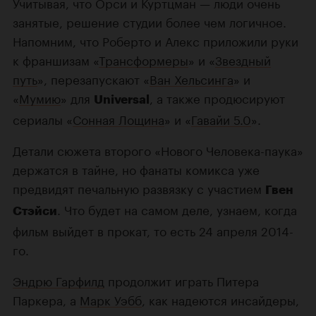
Учитывая, что Орси и Куртцман — люди очень
занятые, решение студии более чем логичное.
Напомним, что Роберто и Алекс приложили руки
к франшизам «
Трансформеры
» и «
Звездный
путь
», перезапускают «
Ван Хельсинга
» и
«
Мумию
» для
, а также продюсируют
Universal
сериалы «
Сонная Лощина
» и «
Гавайи 5.0
».
Детали сюжета второго «Нового Человека-паука»
держатся в тайне, но фанаты комикса уже
предвидят печальную развязку с участием
Гвен
. Что будет на самом деле, узнаем, когда
Стэйси
фильм выйдет в прокат, то есть 24 апреля 2014-
го.
Эндрю Гарфилд
продолжит играть Питера
Паркера, а
Марк Уэбб
, как надеются инсайдеры,