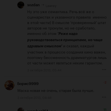
Lawrey
sozdan
Ну это уже семантика. Речь всё же о 
сценаристах и указанного правила  именно 
в этой части) В смысле 'проверенный' штат 
авторов не тронули, но не сработало, 
именно об этом 
'Реже надо 
руководствоваться принципами, но чаще 
 и сказал, каждый 
здравым смыслом'
участник в процессе создания кино важен, 
поэтому бессменность драмматургов лишь 
от части может являться неким гарантом.
3 октября 2013, 05:44
-2
Борис9999
Маска новая не очень, старая была лучше.
3 октября 2013, 04:48
11