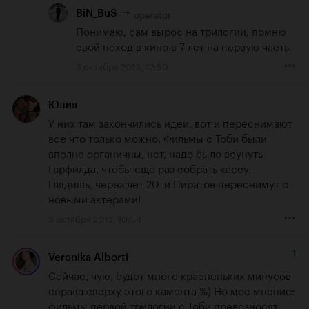
operator
BiN_BuS
Понимаю, сам вырос на трилогии, помню 
свой поход в кино в 7 лет на первую часть.
3 октября 2013, 12:50
Юлия
У них там закончились идеи, вот и переснимают 
все что только можно. Фильмы с Тоби были 
вполне органичны, нет, надо было всунуть 
Гарфилда, чтобы еще раз собрать кассу. 
Глядишь, через лет 20  и Пиратов переснимут с 
новыми актерами!
3 октября 2013, 10:54
1
Veronika Alborti
Сейчас, чую, будет много красненьких минусов 
справа сверху этого камента %) Но мое мнение: 
фильмы первой трилогии с Тоби превозносят 