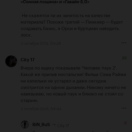
 Не скажется ли их занятость на качестве 
материала? Похоже третий — Пинкнер — будет 
создавать базис, а Орси и Куртцман наводить 
лоск.
3 октября 2013, 04:28
25
City 17
Вчера по ящику показывали 'Человек паук 2'. 
Какой же прилив ностальгии! Фильм Сэма Рэйми 
ни капельки не устарел и даже сегодня 
смотрится на одном дыхании. Никому ничего не 
навязываю, но новый паук и близко не стоял со 
старым.
3 октября 2013, 04:44
-5
City 17
BiN_BuS