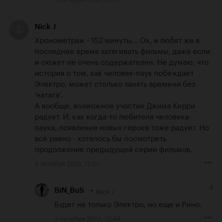
Nick J
Хронометраж - 152 минуты... Ох, и любят же в 
последнее время затягивать фильмы, даже если 
и сюжет не очень содержателен. Не думаю, что 
история о том, как человек-паук побеждает 
Электро, может столько занять времени без 
'натяга'.

А вообще, возможное участие Джима Керри 
радует. И, как когда-то любителя человека-
паука, появление новых героев тоже радует. Но 
всё равно - хотелось бы посмотреть 
продолжение предыдущей серии фильмов.
3 октября 2013, 11:37
-1
Nick J
BiN_BuS
Будет не только Электро, но еще и Рино.
3 октября 2013, 12:44