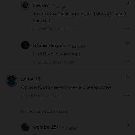
-6
pingu
Lawrey
То есть Вы знали, кто будет работать над 3 
частью?
3 октября 2013, 05:16
10
Lawrey
Вадим Петров
На КП же написано)))
3 октября 2013, 06:26
-3
денис 12
Орси и Куртцман-отличные сценаристы)
3 октября 2013, 04:18
Посмотреть еще
4 ответа
3
sozdan
wember251
Проще ответить что в них толкового – 