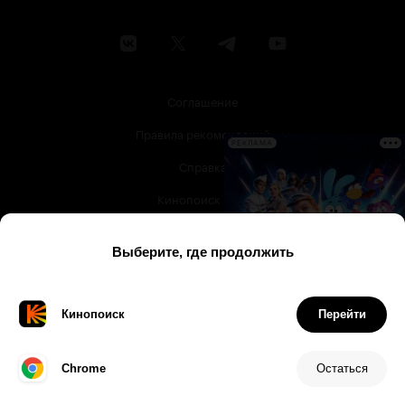
Соглашение
Правила рекомендаций
РЕКЛАМА
Справка
Кинопоиск PRO
Все фильмы
Все сериалы
Что посмотреть
Афиша
Музыка
Телепрограмма