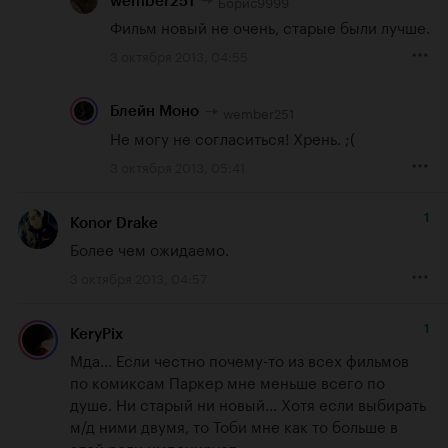
Борис9999
wember251
Фильм новый не очень, старые были лучше.
3 октября 2013, 04:55
wember251
Блейн Моно
Не могу не согласиться! Хрень. ;(
3 октября 2013, 05:41
1
Konor Drake
Более чем ожидаемо.
3 октября 2013, 04:57
1
KeryPix
Мда... Если честно почему-то из всех фильмов 
по комиксам Паркер мне меньше всего по 
душе. Ни старый ни новый... Хотя если выбирать 
м/д ними двумя, то Тоби мне как то больше в 
этой роли импонирует.