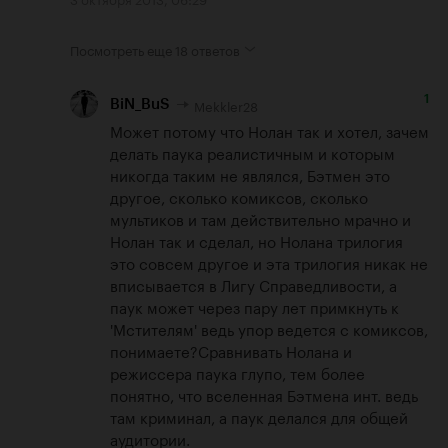
Посмотреть еще
18 ответов
1
Mekkler28
BiN_BuS
Может потому что Нолан так и хотел, зачем 
делать паука реалистичным и которым 
никогда таким не являлся, Бэтмен это 
другое, сколько комиксов, сколько 
мультиков и там действительно мрачно и 
Нолан так и сделал, но Нолана трилогия 
это совсем другое и эта трилогия никак не 
вписывается в Лигу Справедливости, а 
паук может через пару лет примкнуть к 
'Мстителям' ведь упор ведется с комиксов, 
понимаете?Сравнивать Нолана и 
режиссера паука глупо, тем более 
понятно, что вселенная Бэтмена инт. ведь 
там криминал, а паук делался для общей 
аудитории.
