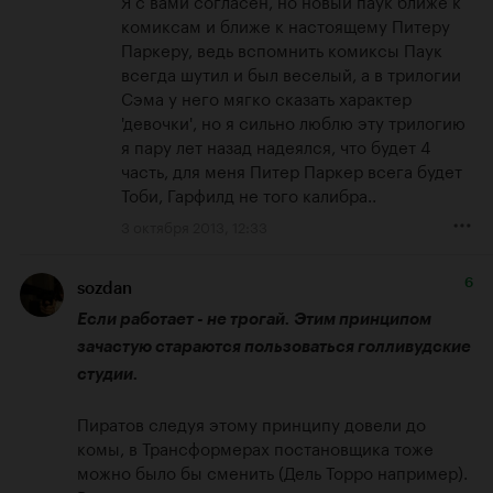
Я с вами согласен, но новый паук ближе к 
комиксам и ближе к настоящему Питеру 
Паркеру, ведь вспомнить комиксы Паук 
всегда шутил и был веселый, а в трилогии 
Сэма у него мягко сказать характер 
'девочки', но я сильно люблю эту трилогию 
я пару лет назад надеялся, что будет 4 
часть, для меня Питер Паркер всега будет 
Тоби, Гарфилд не того калибра..
3 октября 2013, 12:33
6
sozdan
Если работает - не трогай. Этим принципом 
зачастую стараются пользоваться голливудские 
студии.
Пиратов следуя этому принципу довели до 
комы, в Трансформерах постановщика тоже 
можно было бы сменить (Дель Торро например). 