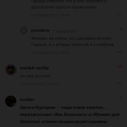
достаточно просто промолчать.
3 октября 2013, 04:45
-6
wember251
porvatov
Фильмы не очень, но сценарии вполне 
годные, и у вторых трансов и у ковбоев
3 октября 2013, 08:57
-10
nnetkA-vettka
он уже достал!
3 октября 2013, 04:27
1
sozdan
Орси и Куртцман — люди очень занятые,.. . 
перезапускают «Ван Хельсинга» и «Мумию» для 
Universal, а также продюсируют сериалы 