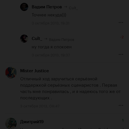
Cult_
Вадим Петров
Точнее некуда)))
3 октября 2013, 19:31
-2
Вадим Петров
Cult_
ну тогда я спокоен
3 октября 2013, 19:37
Mister Justice
Отличный ход заручиться серьёзной 
поддержкой серьёзных сценаристов . Первая 
часть мне понравилась , и я надеюсь того же от 
последующих .
3 октября 2013, 08:47
1
Дмитрий19
Что касается первой части 'Amazing Spider-man' 