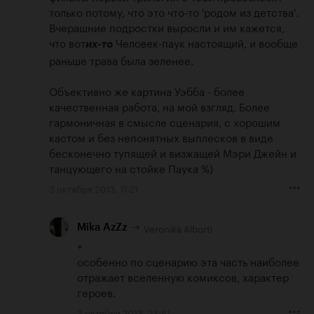
только потому, что это что-то 'родом из детства'. 
Вчерашние подростки выросли и им кажется, 
что вот
 Человек-паук настоящий, и вообще 
их-то
раньше трава была зеленее.

Объективно же картина Уэбба - более 
качественная работа, на мой взгляд. Более 
гармоничная в смысле сценария, с хорошим 
кастом и без непонятных выплесков в виде 
бесконечно тупящей и визжащей Мэри Джейн и 
танцующего на стойке Паука %)
3 октября 2013, 11:21
Veronika Alborti
Mika AzZz
+ 

особенно по сценарию эта часть наиболее 
отражает вселенную комиксов, характер 
героев.
3 октября 2013, 23:51