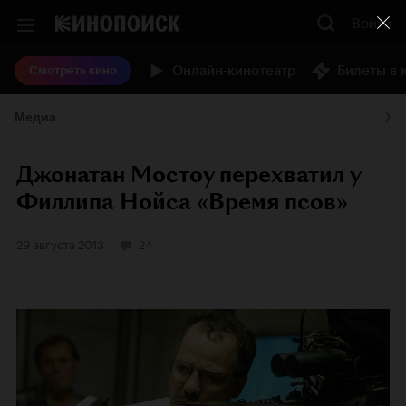
Войти
Онлайн-кинотеатр
Билеты в 
Смотреть кино
Медиа
Джонатан Мостоу перехватил у
Филлипа Нойса «Время псов»
29 августа 2013
24