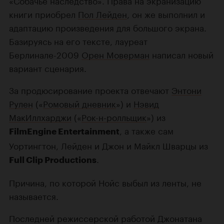
«Собачье наследство». Права на экранизацию
книги приобрел
Пол Лейден
, он же выполнил и
адаптацию произведения для большого экрана.
Базируясь на его тексте, лауреат
Берлинале-2009
Орен Моверман
написал новый
вариант сценария.
За продюсирование проекта отвечают
Энтони
Рулен
(«
Ромовый дневник
») и
Нэвид
МакИллхарджи
(«
Рок-н-ролльщик
») из
, а также сам
FilmEngine Entertainment
Уортингтон, Лейден и Джон и Майкл Шварцы из
.
Full Clip Productions
Причина, по которой Нойс выбыл из ленты, не
называется.
Последней режиссерской работой Джонатана