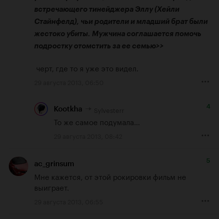
встречающего тинейджера Эллу (Хейли 
Стайнфелд), чьи родители и младший брат были 
жестоко убиты. Мужчина соглашается помочь 
подростку отомстить за ее семью>>
 черт, где то я уже это видел.
29 августа 2013, 06:50
4
Sylvesterr
Kootkha
То же самое подумала...
29 августа 2013, 08:42
5
ac_grinsum
Мне кажется, от этой рокировки фильм не 
выиграет.
29 августа 2013, 06:55