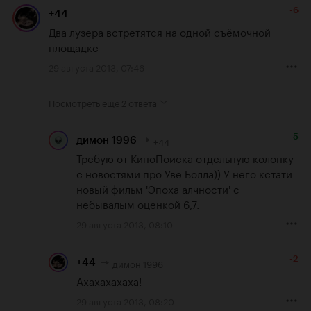
-6
+44
Два лузера встретятся на одной съёмочной 
площадке
29 августа 2013, 07:46
Посмотреть еще
2 ответа
5
+44
димон 1996
Требую от КиноПоиска отдельную колонку 
с новостями про Уве Болла)) У него кстати 
новый фильм 'Эпоха алчности' с 
небывалым оценкой 6,7.
29 августа 2013, 08:10
-2
димон 1996
+44
Ахахахахаха!
29 августа 2013, 08:20