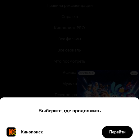
Правила рекомендаций
Справка
Кинопоиск PRO
Все фильмы
Все сериалы
Что посмотреть
Афиша
РЕКЛАМА
Музыка
Телепрограмма
Книги
Служба поддержки
© 2003 —
2026
,
Кинопоиск
18
+