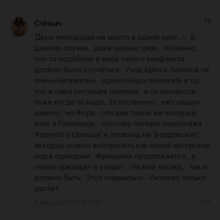
12
Стёпыч
'Двум леопардам не место в одной зале...'.  В 
данном случае,  даже целым трем.   Конечно, 
что-то подобное в виде такого конфликта 
должно было случиться.  Уход Брюса Уиллиса уж 
очень неприятен,  однако надо понимать и то,  
что и сама ситуация понятна,  и остановится 
тоже когда-то надо.  Естественно,  ему нашли 
замену,  но Форд - это вам такой же матерый 
волк в Голливуде,  поэтому потерю персонажа 
'Крепкого Орешка' и переход на 'фордовские' 
аккорды можно воспринять как некий авторский 
ход в сценарии.  Франшиза продолжается,  а 
герои приходят и уходят.   На мой взгляд,   так и 
должно быть.  Этот нормально.  Интерес только 
растет.
8 августа 2013, 04:00