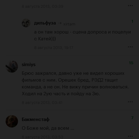
8 августа 2013, 03:39
1
xirtam
дильфуза
а он там хорош - сцена допроса и поцелуи 
с Катей)))
8 августа 2013, 19:17
15
simiys
Брюс зажрался, давно уже не видел хороших 
фильмов с ним. Орешек бред, РЭД2 тащит 
команда, а не он. Не вижу причин волноваться. 
Ходил на 2ую часть и пойду на 3ю.
8 августа 2013, 03:41
7
Бакменстаф
О Боже мой, да всем ...
8 августа 2013, 03:53