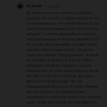
Jeka507
Sir Smith
Да никто и не хочет от него глубокого 
смысла. Но хотя бы, чтобы в нем было что 
то оригинальное - это необходимость. Ну 
снял Сталлоне фильм в духе 90-ых, и что 
дальше? С самого начала было понятно, 
что будет дальше и чем все закончится. Я 
не против таких фильмов, но надо чтобы 
они хоть чем то выделялись. Это все я 
пишу про первых 'Неудержимых'. Второй 
не смотрел и не буду. В том же 'РЭД'е' 
наблюдать за происходящим гораздо 
интересней, он тоже предсказуем, но не 
так. Шутки не такие плоские. Да и весь 
фильм на порядок выше. Так что 
поддерживаю Шуструю Эстонку: 'Думаю, 
ему не хотелось в очередной раз 
сниматься в подобном шлаке и он заломил 
цену, чтобы был повод уйти из проекта.'