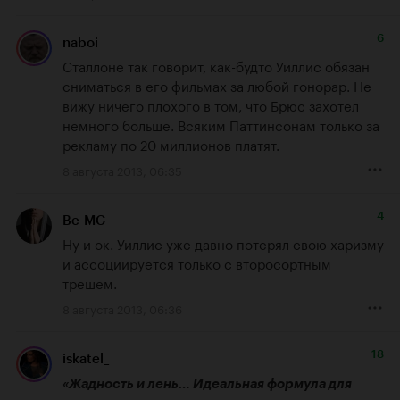
6
naboi
Сталлоне так говорит, как-будто Уиллис обязан 
сниматься в его фильмах за любой гонорар. Не 
вижу ничего плохого в том, что Брюс захотел 
немного больше. Всяким Паттинсонам только за 
рекламу по 20 миллионов платят.
8 августа 2013, 06:35
4
Be-MC
Ну и ок. Уиллис уже давно потерял свою харизму 
и ассоциируется только с второсортным 
трешем.
8 августа 2013, 06:36
18
iskatel_
«Жадность и лень… Идеальная формула для 