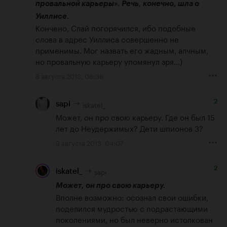
провальной карьеры». Речь, конечно, шла о 
Уиллисе.
Кончено, Слай погорячился, ибо подобные 
слова в адрес Уиллиса совершенно не 
применимы. Мог назвать его жадным, алчным, 
но провальную карьеру упомянул зря...)
8 августа 2013, 06:36
2
iskatel_
sapi
Может, он про свою карьеру. Где он был 15 
лет до Неудержимых? Дети шпионов 3?
9 августа 2013, 04:07
2
sapi
iskatel_
Может, он про свою карьеру.
Вполне возможно: осознал свои ошибки, 
поделился мудростью с подрастающими 
поколениями, но был неверно истолкован 