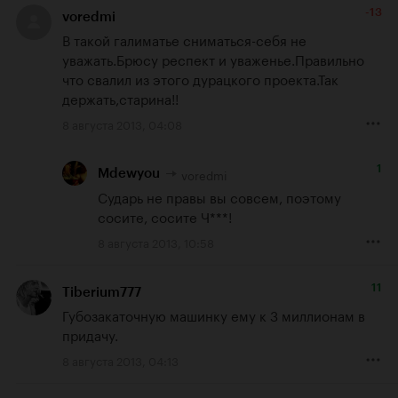
-13
voredmi
В такой галиматье сниматься-себя не 
уважать.Брюсу респект и уваженье.Правильно 
что свалил из этого дурацкого проекта.Так 
держать,старина!!
8 августа 2013, 04:08
1
voredmi
Mdewyou
Сударь не правы вы совсем, поэтому 
сосите, сосите Ч***!
8 августа 2013, 10:58
11
Tiberium777
Губозакаточную машинку ему к 3 миллионам в 
придачу.
8 августа 2013, 04:13