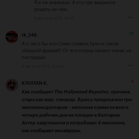
Я и не указывал. А кто где зажрался - 
решать не нам.
8 августа 2013, 14:07
17
tk_248
А с чего бы это Слаю сливать Брюса такой 
обидной фразой? От его отказа проект никак не 
пострадал.
8 августа 2013, 03:30
-4
КЛОПАN К.
Как сообщает The Hollywood Reporter, причина 
стара как мир: гонорар. Брюсу предложили три 
миллиона долларов – неплохая сумма за всего 
четыре рабочих дня на локации в Болгарии. 
Актер заартачился и потребовал 4 миллиона, 
как сообщают инсайдеры.