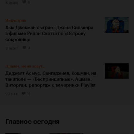
8 июля
6
Индустрия
Хью Джекман сыграет Джона Сильвера
в фильме Ридли Скотта по «Острову
сокровищ»
8 июня
4
Привет, меня зовут…
Диджеят Асмус, Сангаджиев, Кошман, на
танцполе — «Беспринципные», Ашман,
Виторган: репортаж с вечеринки Playlist
29 мая
11
Главное сегодня