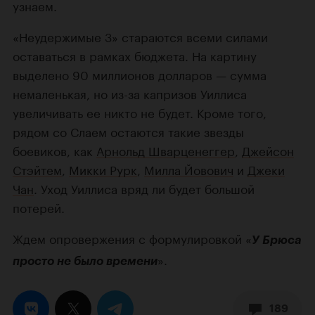
узнаем.
«Неудержимые 3» стараются всеми силами
оставаться в рамках бюджета. На картину
выделено 90 миллионов долларов — сумма
немаленькая, но из-за капризов Уиллиса
увеличивать ее никто не будет. Кроме того,
рядом со Слаем остаются такие звезды
боевиков, как
Арнольд Шварценеггер
,
Джейсон
Стэйтем
,
Микки Рурк
,
Милла Йовович
и
Джеки
Чан
. Уход Уиллиса вряд ли будет большой
потерей.
Ждем опровержения с формулировкой «
У Брюса
».
просто не было времени
189