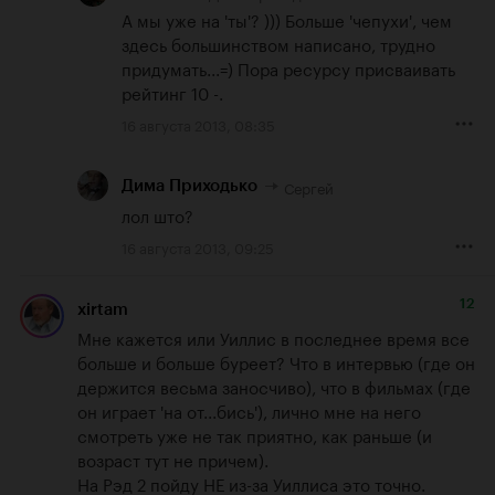
А мы уже на 'ты'? ))) Больше 'чепухи', чем 
здесь большинством написано, трудно 
придумать...=) Пора ресурсу присваивать 
рейтинг 10 -.
16 августа 2013, 08:35
Сергей
Дима Приходько
лол што?
16 августа 2013, 09:25
12
xirtam
Мне кажется или Уиллис в последнее время все 
больше и больше буреет? Что в интервью (где он 
держится весьма заносчиво), что в фильмах (где 
он играет 'на от...бись'), лично мне на него 
смотреть уже не так приятно, как раньше (и 
возраст тут не причем). 

На Рэд 2 пойду НЕ из-за Уиллиса это точно.