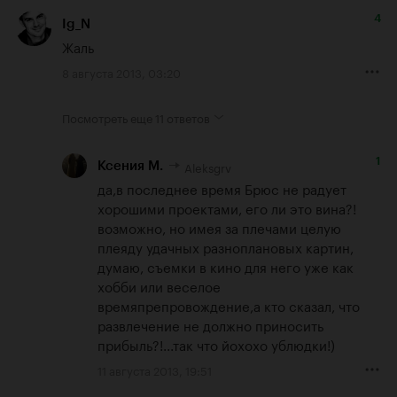
4
Ig_N
Жаль
8 августа 2013, 03:20
Посмотреть еще
11 ответов
1
Aleksgrv
Ксения М.
да,в последнее время Брюс не радует 
хорошими проектами, его ли это вина?! 
возможно, но имея за плечами целую 
плеяду удачных разноплановых картин, 
думаю, съемки в кино для него уже как 
хобби или веселое 
времяпрепровождение,а кто сказал, что 
развлечение не должно приносить 
прибыль?!...так что йохохо ублюдки!)
11 августа 2013, 19:51