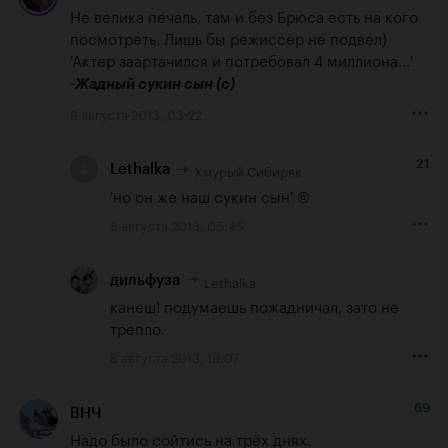
Не велика печаль, там и без Брюса есть на кого 
посмотреть. Лишь бы режиссер не подвел)

'Актер заартачился и потребовал 4 миллиона...' 
-
Жадный сукин сын (c)
8 августа 2013, 03:22
21
Хмурый Сибиряк
Lethalka
'но он же наш сукин сын' ©
8 августа 2013, 05:45
Lethalka
дильфуза
канеш! подумаешь пожадничал, зато не 
трепло.
8 августа 2013, 19:07
69
ВНЧ
Надо было сойтись на трёх днях.