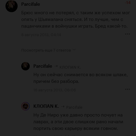
-14
Parcifale
Брюс много не потерял, с таким же успехом мог 
опять у Шьямалана сняться. И то лучше, чем с 
пацанчиками в войнушки играть. Бред какой-то.
8 августа 2013, 04:14
Посмотреть еще
7 ответов
КЛОПАN К.
Parcifale
Ну он сейчас снимается во всяком шлаке, 
причем без разбора.
16 августа 2013, 06:06
Parcifale
КЛОПАN К.
Ну Де Ниро уже давно просто почует на 
лаврах, а эти двое слишком рано начали 
портить свою карьеру всяким говном.