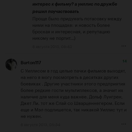
интерес к фильму? а уиллис по дружбе 
решил поучаствовать
Проще было придумать потасовку между 
ними на площадке: и новость более 
броская и интересная, и репутацию 
никому не портит...)
8 августа 2013, 08:43
14
Burton117
С Уиллисом в год целые пачки фильмов выходят, 
на него я могу посмотреть в десятках других 
боевиках . Другие участники этого предприятия 
более редкие гости мультиплексов, а значит их 
наличие для меня куда важнее. Дольф Лунгрен, 
Джет Ли. тот же Слай со Шварценнегером. Если 
еще и Мэл подпишется, так никакой Уиллис тут и 
не нужен.
8 августа 2013, 05:34