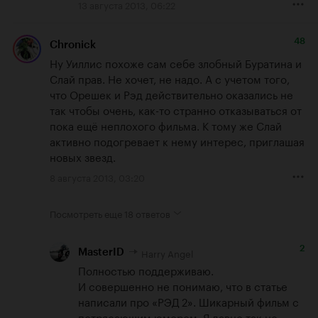
13 августа 2013, 06:22
48
Chronick
Ну Уиллис похоже сам себе злобный Буратина и 
Слай прав. Не хочет, не надо. А с учетом того, 
что Орешек и Рэд действительно оказались не 
так чтобы очень, как-то странно отказываться от 
пока ещё неплохого фильма. К тому же Слай 
активно подогревает к нему интерес, приглашая 
новых звезд.
8 августа 2013, 03:20
Посмотреть еще
18 ответов
2
Harry Angel
MasterID
Полностью поддерживаю. 

И совершенно не понимаю, что в статье 
написали про «РЭД 2». Шикарный фильм с 
потрясающим юмором. Я давно так не 