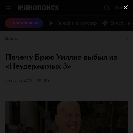
Войти
Онлайн-кинотеатр
Билеты в 
Смотреть кино
Медиа
Почему Брюс Уиллис выбыл из
«Неудержимых 3»
8 августа 2013
189