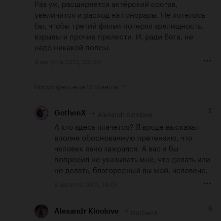
Раз уж, расширяется актёрский состав, 
увеличится и расход на гонорары. Не хотелось 
бы, чтобы третий фильм потерял зрелищность, 
взрывы и прочие прелести. И, ради Бога, не 
надо никакой попсы.
8 августа 2013, 03:30
Посмотреть еще
13 ответов
2
Alexandr Kinolove
GothenX
А кто здесь плачется? Я вроде высказал 
вполне обоснованную претензию, что 
человек явно зажрался. А вас я бы 
попросил не указывать мне, что делать или 
не делать, благородный вы мой, человече.
8 августа 2013, 13:01
-6
GothenX
Alexandr Kinolove