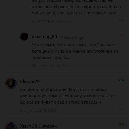
смеялась. И рано пока говорить окупил он 
себя или нет, да уже практически окупил.
15 августа 2013, 07:43
-2
Harry Angel
maximus_84
Тоже самое можно сказать и о Уиллисе - 
потешный мужик в майке алкоголичке из 
'Крепкого орешка'.
15 августа 2013, 15:21
34
Elessar22
В принципе Харрисон Форд практически 
равноценная замена Уиллису,но все жаль,что 
Брюса не будет среди старой гвардии
8 августа 2013, 03:21
23
Хмурый Сибиряк