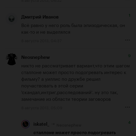
1
Дмитрий Иванов
Всё равно у него роль была эпизодическая, он 
как-то и не выделялся
8 августа 2013, 04:37
9
Neosnephew
никто не рассматривает вариант,что этим шагом 
сталлоне может просто подогревать интерес к 
фильму? а уиллис по дружбе решил 
поучаствовать в этой серии 
'скандал,интриг,расследований'. ну это так, 
замечание из области теории заговоров
8 августа 2013, 05:09
4
Neosnephew
iskatel_
сталлоне может просто подогревать 