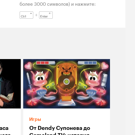
более 3000 символов) и нажмите:
Игры
аса
От Dendy Супонева до