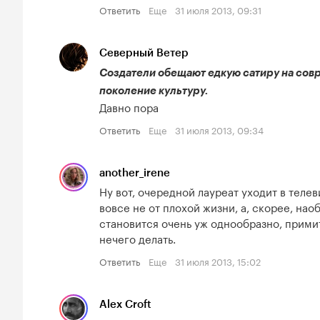
Ответить
Еще
31 июля 2013, 09:31
Северный Ветер
Создатели обещают едкую сатиру на сов
поколение культуру.
Давно пора
Ответить
Еще
31 июля 2013, 09:34
another_irene
Ну вот, очередной лауреат уходит в телеви
вовсе не от плохой жизни, а, скорее, нао
становится очень уж однообразно, примит
нечего делать.
Ответить
Еще
31 июля 2013, 15:02
Alex Croft