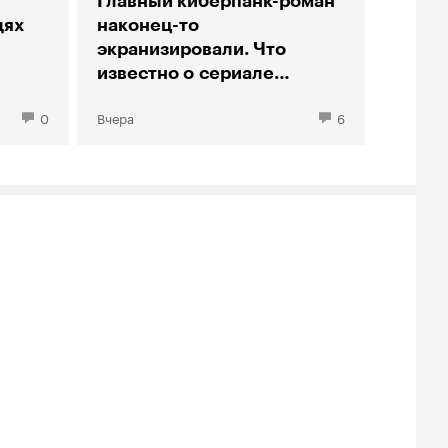
Главный киберпанк-роман
дях
наконец-то
экранизировали. Что
известно о сериале
«Нейромант»
0
Вчера
6