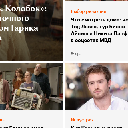
. Колобок»:
Выбор редакции
лочного
Что смотреть дома: н
ом Гарика
Тед Лассо, тур Билли
Айлиш и Никита Панф
а
в соцсетях МВД
Вчера
лы
Индустрия