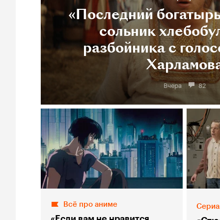
«Последний богатырь
сольник хлебобу
разбойника с голос
Харламов
Вчера
82
Всё про аниме
Сериа
«Если вам не нравится