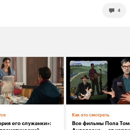
4
усе
Как это смотреть
ория его служанки»:
Все фильмы Пола Том