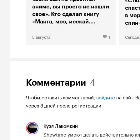
«Стю
аниме, вы просто не нашли
спас
свое». Кто сделал книгу
в мер
«Манга, моэ, исекай.
спин
Большой гид по аниме»
«Тео
5 августа
1
Сегодн
4
Комментарии
Чтобы оставить комментарий,
на сайт.
В
войдите
через 8 дней после регистрации
Кузя Лакомкин
Showtime умеют делать действительно кл