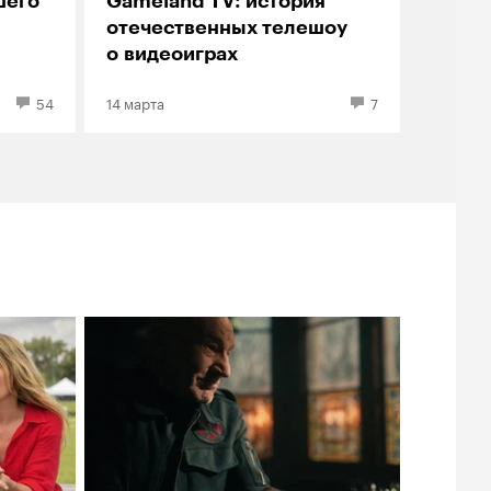
шего
Gameland TV: история
отечественных телешоу
о видеоиграх
54
14 марта
7