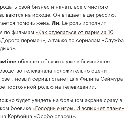
одать свой бизнес и начать все с чистого
азываются на исходе. Он впадает в депрессию,
тается помочь жена,
. Ее роль исполнит
Ли
ая по фильмам
«Как отделаться от парня за 10
«Дорога перемен»
, а также по сериалам
«Служба
тдыха»
.
обещает объявить уже в ближайшее
owtime
уководство телеканала положительно оценит
й свет, новый сериал станет для Филипа Сеймура
ре постоянной ролью на телевидении.
ожно будет увидеть на большом экране сразу в
ском боевике
«Голодные игры: И вспыхнет пламя»
на Корбейна
«Особо опасен»
.