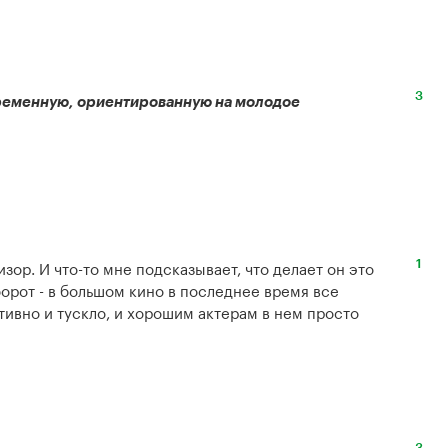
3
ременную, ориентированную на молодое 
зор. И что-то мне подсказывает, что делает он это 
1
борот - в большом кино в последнее время все 
ивно и тускло, и хорошим актерам в нем просто 
3