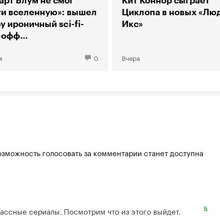
арт Блум не смог
Кит Коннор сыграет
ти вселенную»: вышел
Циклопа в новых «Лю
у ироничный sci-fi-
Икс»
-офф
рии большого взрыва»
я
0
Вчера
озможность голосовать за комментарии станет доступна
ассные сериалы. Посмотрим что из этого выйдет.
5