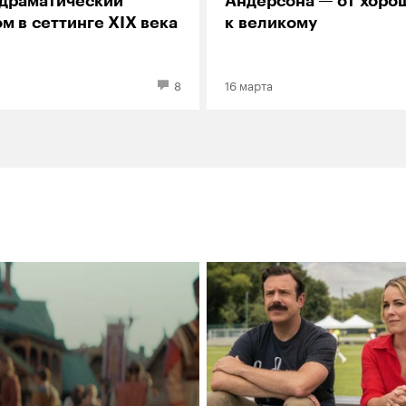
драматический
Андерсона — от хоро
м в сеттинге XIX века
к великому
8
16 марта