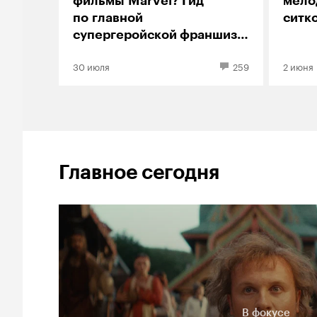
фильмы Marvel? Гид
мело
по главной
ситко
супергеройской франшизе
современности
30 июля
259
2 июня
Главное сегодня
В фокусе