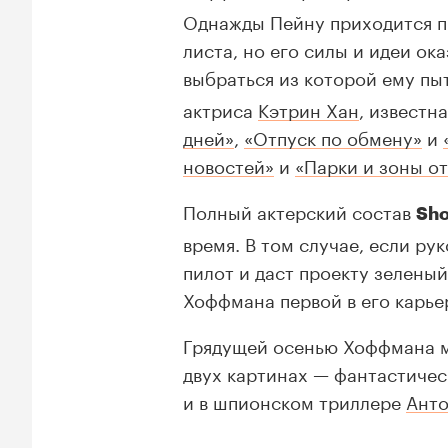
Однажды Пейну приходится пр
листа, но его силы и идеи ок
выбраться из которой ему пы
актриса
Кэтрин Хан
, известн
дней»
,
«Отпуск по обмену»
и
новостей»
и
«Парки и зоны о
Полный актерский состав
Sh
время. В том случае, если р
пилот и даст проекту зелены
Хоффмана первой в его карье
Грядущей осенью Хоффмана м
двух картинах — фантастиче
и в шпионском триллере
Анто