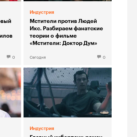
Индустрия
овый
Мстители против Людей
Икс. Разбираем фанатские
илов
теории о фильме
«Мстители: Доктор Дум»
0
Сегодня
0
Индустрия