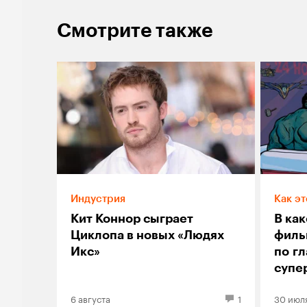
Смотрите также
Индустрия
Как эт
Кит Коннор сыграет
В ка
Циклопа в новых «Людях
филь
Икс»
по г
супе
совр
6 августа
1
30 июл