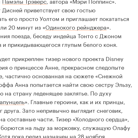
ы
Памэлы Трэверс
, автора «Мэри Поппинс».
т Дисней приветствует свою гостью
ать его просто Уолтом и приглашает покататься
ли 20 минут из «
Одинокого рейнджера
».
ния поезда, беседу индейца Тонто с Джоном
 и прикидывающегося глупым белого коня.
удет прикреплен тизер нового проекта Disney
ория о принцессе Анне, прекрасном следопыте
е, частично основанная на сюжете «Снежной
ффа Анна попытается найти свою сестру Эльзу,
 на страну леденящее заклятье. По духу
апунцель
». Главные героини, как и их принцы,
 друга. Зато непривычно выглядит снеговик,
а составные части. Тизер «Холодного сердца»,
 борются на льду за морковку, служащую Олафу
Хотя пока релиз назначен на 28 ноября,