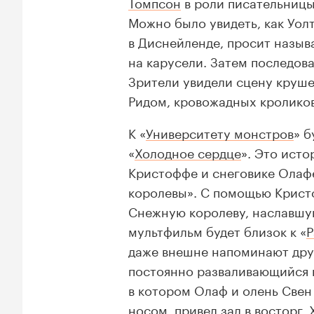
Томпсон
в роли писательниц
Можно было увидеть, как Уол
в Диснейленде, просит назыв
на карусели. Затем последова
Зрители увидели сцену круше
Ридом, кровожадных кроликов
К «
Университету монстров
» б
«
Холодное сердце
». Это ист
Кристоффе и снеговике Олаф
королевы». С помощью Кристо
Снежную королеву, наславшую
мультфильм будет близок к «
Р
даже внешне напоминают друг
постоянно разваливающийся н
в котором Олаф и олень Свен
носом, привел зал в восторг. 