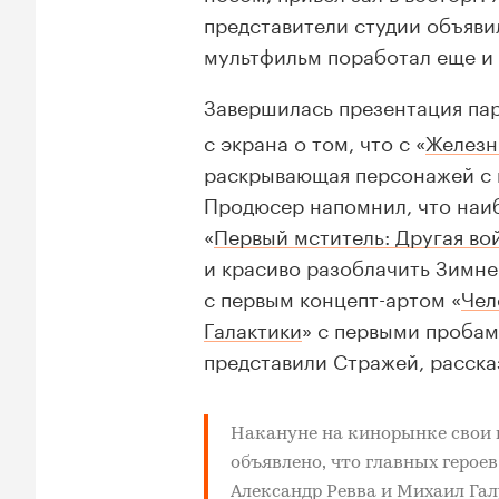
представители студии объявил
мультфильм поработал еще и 
Завершилась презентация па
с экрана о том, что с «
Железн
раскрывающая персонажей с 
Продюсер напомнил, что наиб
«
Первый мститель: Другая во
и красиво разоблачить Зимне
с первым
концепт-артом
«
Чел
Галактики
» с первыми пробам
представили Стражей, расска
Накануне на кинорынке свои 
объявлено, что главных герое
Александр Ревва
и
Михаил Гал