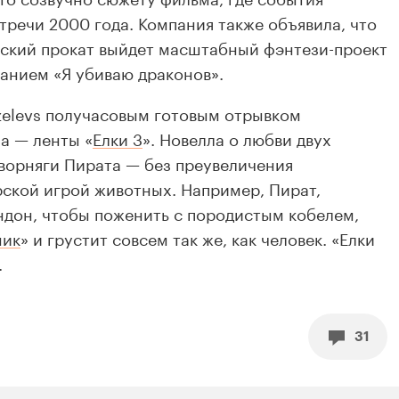
тречи 2000 года. Компания также объявила, что
ийский прокат выйдет масштабный
фэнтези-проект
ванием «Я убиваю драконов».
zelevs получасовым готовым отрывком
а — ленты «
Елки 3
». Новелла о любви двух
ворняги Пирата — без преувеличения
ской игрой животных. Например, Пират,
ондон, чтобы поженить с породистым кобелем,
ник
» и грустит совсем так же, как человек. «Елки
.
31