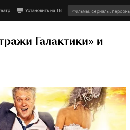
театр
Установить на ТВ
тражи Галактики» и