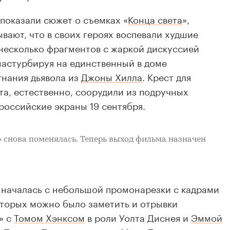
показали сюжет о съемках «
Конца света
»,
вают, что в своих героях воспевали худшие
 несколько фрагментов с жаркой дискуссией
 мастурбируя на единственный в доме
гнания дьявола из
Джоны Хилла
. Крест для
та, естественно, соорудили из подручных
российские экраны 19 сентября.
» снова поменялась. Теперь выход фильма назначен
 началась с небольшой промонарезки с кадрами
оторых можно было заметить и отрывки
» с
Томом Хэнксом
в роли Уолта Диснея и
Эммой