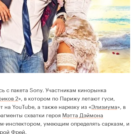
ь с пакета Sony. Участникам кинорынка
иков 2
», в котором по Парижу летают гуси,
т на YouTube, а также нарезку из «
Элизиума
», в
рагменты схватки героя
Мэтта Дэймона
м-инспектором
, умеющим определять сарказм, и
трой Фрей.