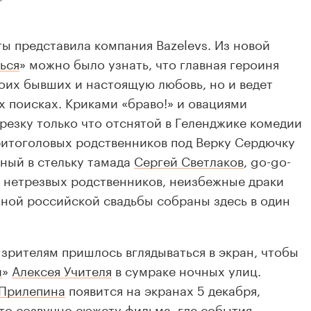
ы представила компания Bazelevs. Из новой
ься
» можно было узнать, что главная героиня
воих бывших и настоящую любовь, но и ведет
х поисках. Криками «браво!» и овациями
резку только что отснятой в Геленджике комедии
ритоголовых родственников под Верку Сердючку
яный в стельку тамада
Сергей Светлаков
, go-go-
ы нетрезвых родственников, неизбежные драки
ной российской свадьбы собраны здесь в один
 зрителям пришлось вглядываться в экран, чтобы
и
»
Алексея Учителя
в сумраке ночных улиц.
 Прилепина
появится на экранах 5 декабря,
что созвучно сюжету фильма, где события