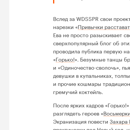
Вслед за WDSSPR свои проект
нарезки «
Привычки расстават
Ева не просто разыскивает с
сверхпопулярный блог об эти
проводила публика первую на
«
Горько!
». Безумные танцы б
и
«Одиночество-сволочь»
, пь
девушки в купальниках, толп
и прочие кошмары традицион
гремучий коктейль.
После ярких кадров «Горько!»
разглядеть героев «
Восьмерк
Экранизация повести
Захара
практически под Новый год, 