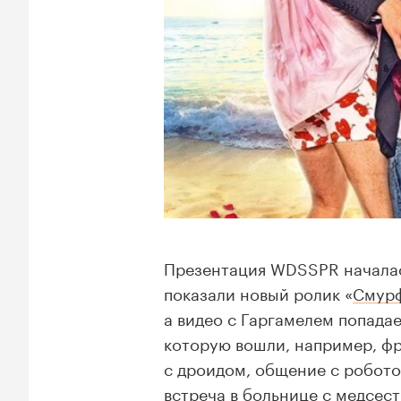
Презентация WDSSPR началас
показали новый ролик «
Смурф
а видео с Гаргамелем попадае
которую вошли, например, ф
с дроидом, общение с
робото
встреча в больнице с медсес