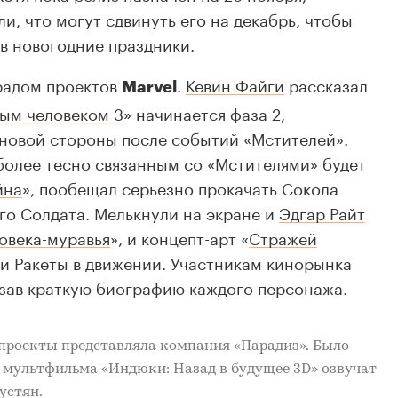
и, что могут сдвинуть его на декабрь, чтобы
в новогодние праздники.
радом проектов
.
Кевин Файги
рассказал
Marvel
ым человеком 3
» начинается фаза 2,
новой стороны после событий «Мстителей».
олее тесно связанным со «Мстителями» будет
йна
», пообещал серьезно прокачать Сокола
го Солдата. Мелькнули на экране и
Эдгар Райт
овека-муравья
»
, и
концепт-арт
«
Стражей
и Ракеты в движении. Участникам кинорынка
зав краткую биографию каждого персонажа.
проекты представляла компания «Парадиз». Было
в мультфильма «
Индюки: Назад в будущее 3D
» озвучат
устян
.