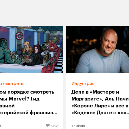
о смотреть
Индустрия
ком порядке смотреть
Депп в «Мастере и
мы Marvel? Гид
Маргарите», Аль Пачи
лавной
«Короле Лире» и все в
ргеройской франшизе
«Кодексе Данте»: как
еменности
Константин Ёлкин
я
262
17 июля
продюсирует