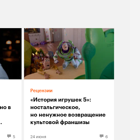
Рецензии
«История игрушек 5»:
но в
ностальгическое,
но ненужное возвращение
культовой франшизы
5
24 июня
6