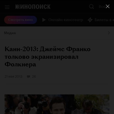
Войти
Онлайн-кинотеатр
Билеты в 
Смотреть кино
Медиа
Канн-2013: Джеймс Франко
толково экранизировал
Фолкнера
21 мая 2013
26