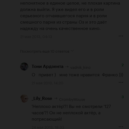
непонятное в единое целое, не плохая картина 
должна выйти. Я уже видел его и в роли 
серьезного отчаявшегося парня и в роли 
смешного парня из страны Оз и это даёт 
надежду на очень качественное кино.
21 мая 2013, 04:13
Посмотреть еще
10 ответов
2
vadnik_kino
Тони Ардзента
О   привет )   мне тоже нравится  Франко )))
21 мая 2013, 14:20
3
CrombyMouse
_Lily_Rose
'Неплохо актёр'?! Вы не смотрели '127 
часов'?! Он не неплохой актёр, а 
потрясающий!
24 мая 2013, 18:33