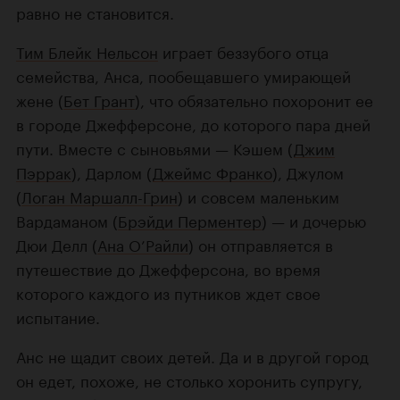
равно не становится.
Тим Блейк Нельсон
играет беззубого отца
семейства, Анса, пообещавшего умирающей
жене (
Бет Грант
), что обязательно похоронит ее
в городе Джефферсоне, до которого пара дней
пути. Вместе с сыновьями — Кэшем (
Джим
Пэррак
), Дарлом (
Джеймс Франко
), Джулом
(
Логан Маршалл-Грин
) и совсем маленьким
Вардаманом (
Брэйди Перментер
) — и дочерью
Дюи Делл (
Ана О’Райли
) он отправляется в
путешествие до Джефферсона, во время
которого каждого из путников ждет свое
испытание.
Анс не щадит своих детей. Да и в другой город
он едет, похоже, не столько хоронить супругу,