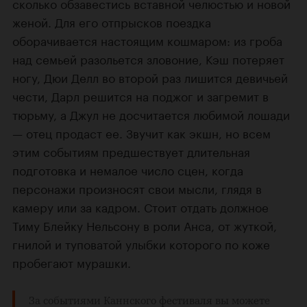
сколько обзавестись вставной челюстью и новой
женой. Для его отпрысков поездка
оборачивается настоящим кошмаром: из гроба
над семьей разольется зловоние, Кэш потеряет
ногу, Дюи Делл во второй раз лишится девичьей
чести, Дарл решится на поджог и загремит в
тюрьму, а Джул не досчитается любимой лошади
— отец продаст ее. Звучит как экшн, но всем
этим событиям предшествует длительная
подготовка и немалое число сцен, когда
персонажи произносят свои мысли, глядя в
камеру или за кадром. Стоит отдать должное
Тиму Блейку Нельсону в роли Анса, от жуткой,
гнилой и туповатой улыбки которого по коже
пробегают мурашки.
За событиями Каннского фестиваля вы можете