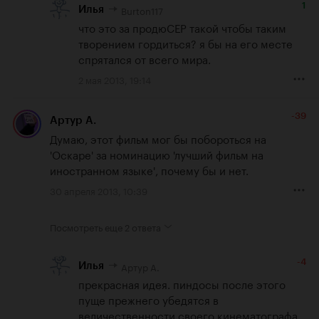
1
Burton117
Илья
что это за продюСЕР такой чтобы таким 
творением гордиться? я бы на его месте 
спрятался от всего мира.
2 мая 2013, 19:14
-39
Артур А.
Думаю, этот фильм мог бы побороться на 
'Оскаре' за номинацию 'лучший фильм на 
иностранном языке', почему бы и нет.
30 апреля 2013, 10:39
Посмотреть еще
2 ответа
-4
Артур А.
Илья
прекрасная идея. пиндосы после этого 
пуще прежнего убедятся в 
величественности своего кинематографа.