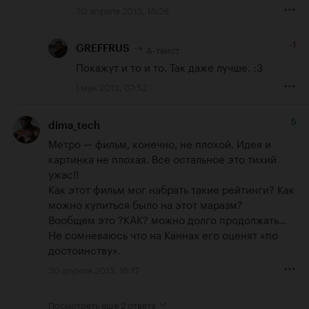
30 апреля 2013, 16:26
-1
А-теист
GREFFRUS
Покажут и то и то. Так даже лучше. :3
1 мая 2013, 07:52
5
dima_tech
Метро — фильм, конечно, не плохой. Идея и 
картинка не плохая. Все остальное это тихий 
ужас!!

Как этот фильм мог набрать такие рейтинги? Как 
можно купиться было на этот маразм?

Вообщем это ?КАК? можно долго продолжать…

Не сомневаюсь что на Каннах его оценят «по 
достоинству».
30 апреля 2013, 16:17
Посмотреть еще
2 ответа