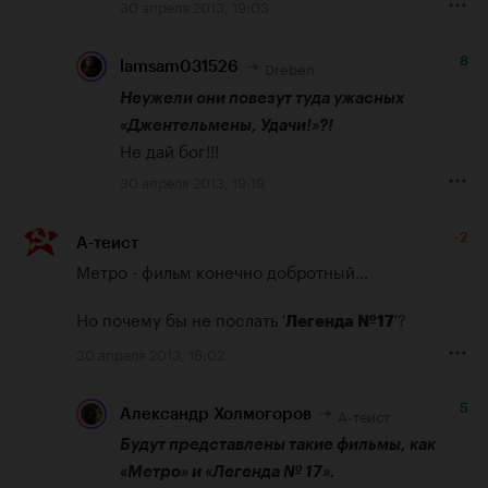
30 апреля 2013, 19:03
8
Dreben
lamsam031526
Неужели они повезут туда ужасных 
«Джентельмены, Удачи!»?!
Не дай бог!!!
30 апреля 2013, 19:19
-2
А-теист
Метро - фильм конечно добротный...

Но почему бы не послать '
'?
Легенда №17
30 апреля 2013, 16:02
5
А-теист
Александр Холмогоров
Будут представлены такие фильмы, как 
«Метро» и «Легенда № 17».