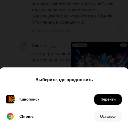
они 'многозначительно промолчат'. как 
тогда с великим, солнцеликим, 
выдающимся фильмом Усатого Шмеля 
'Утомленные солнцем - 2'.
30 апреля 2013, 18:24
3
zroza
Илья
РЕКЛАМА
заткнут рот малиной нашим 
доморощенным режисерам
2 мая 2013, 19:34
-1
Golden Man
Правильно делают.'Метро' и 'Легенду №17' надо 
активней продвигать на международном 
рынке.Как мне кажется,у фильма про Валерия 
Харламова очень много шансов собрать 
хорошие деньги за рубежом.
30 апреля 2013, 19:01