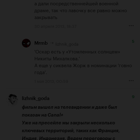
а дали посредственнейшей военной 
драме, так что лавочку все равно можно 
закрывать
30 апреля 2013, 18:37
5
lizhnik_goda
Mrmb
'Оскар есть у «Утомленных солнцем» 
Никиты Михалкова.'

А еще у сиквела Жорж в номинации 'говно 
года'.
1 мая 2013, 00:59
9
lizhnik_goda
фильм вышел на телевидении и даже был 
показан на Canal+
Уже на пресейле мы закрыли несколько 
ключевых территорий, таких как Франция, 
Индия, Индонезия. Ведем переговоры с 