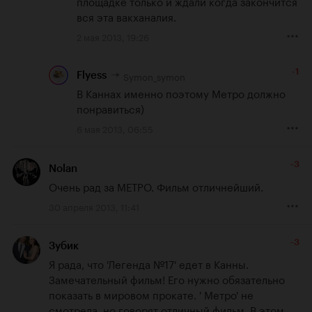
площадке только и ждали когда закончится 
вся эта вакханалия.
2 мая 2013, 19:26
-1
Symon_symon
Flyess
В Каннах именно поэтому Метро должно 
понравиться)
6 мая 2013, 06:55
-3
Nolan
Очень рад за МЕТРО. Фильм отличнейший.
30 апреля 2013, 11:41
-3
Зубик
Я рада, что 'Легенда №17' едет в Канны. 
Замечательный фильм! Его нужно обязательно 
показать в мировом прокате. ' Метро' не 
смотрела, но говорят отличный фильм. В этом 