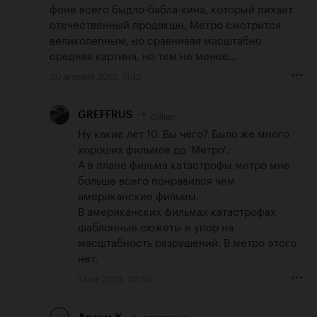
фоне всего быдло-бабла-кина, который пихает 
отечественный продакшн, Метро смотрится 
великолепным, но сравнивая масштабно 
средняя картина, но тем не менее...
30 апреля 2013, 11:12
Cillian
GREFFRUS
Ну какие лет 10. Вы чего? Было же много 
хороших фильмов до 'Метро'.

А в плане фильма катастрофы метро мне 
больше всего понравился чем 
американские фильмы.

В американских фильмах катастрофах 
шаблонные сюжеты и упор на 
масштабность разрушений. В метро этого 
нет.
1 мая 2013, 07:50