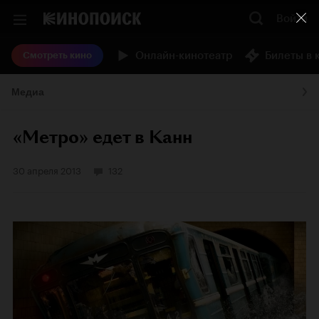
Войти
Онлайн-кинотеатр
Билеты в 
Смотреть кино
Медиа
«Метро» едет в Канн
30 апреля 2013
132