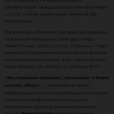
кинофестиваля, международного кинофестиваля
«2-in-1», а также презентацию проектов для
копродукции.
Параллельно событиям в российском павильоне
на Каннском кинорынке сразу два стенда —
«Кино России» (RU.C) и стенд «Роскино» — будут
заниматься продвижением российских фильмов
на международном рынке. Будут представлены
такие фильмы, как «Метро» и «
Легенда № 17
».
«
Мы открываем продажи и „премьерим“ в Канне
— рассказал на пресс-
картину „Метро“,
конференции российской делегации участников
Каннского кинофестиваля и кинорынка
генеральный директор коммуникационной
группы
Дмитрий Литвинов. —
Planeta Inform