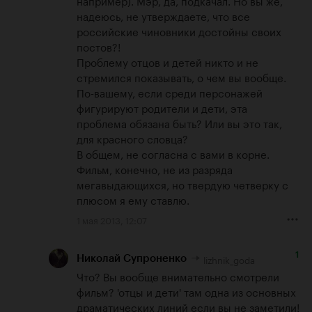
надеюсь, не утверждаете, что все 
российские чиновники достойны своих 
постов?!

Проблему отцов и детей никто и не 
стремился показывать, о чем вы вообще. 
По-вашему, если среди персонажей 
фигурируют родители и дети, эта 
проблема обязана быть? Или вы это так, 
для красного словца?

В общем, не согласна с вами в корне. 
Фильм, конечно, не из разряда 
мегавыдающихся, но твердую четверку с 
плюсом я ему ставлю.
1 мая 2013, 12:07
1
lizhnik_goda
Николай Супроненко
Что? Вы вообще внимательно смотрели 
фильм? 'отцы и дети' там одна из основных 
драматических линий если вы не заметили! 