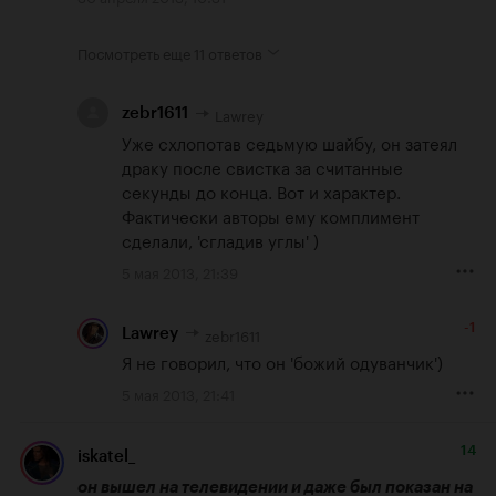
Посмотреть еще
11 ответов
Lawrey
zebr1611
Уже схлопотав седьмую шайбу, он затеял 
драку после свистка за считанные 
секунды до конца. Вот и характер. 
Фактически авторы ему комплимент 
сделали, 'сгладив углы' )
5 мая 2013, 21:39
-1
zebr1611
Lawrey
Я не говорил, что он 'божий одуванчик')
5 мая 2013, 21:41
14
iskatel_
он вышел на телевидении и даже был показан на 