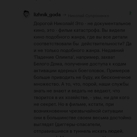
2
Николай Супроненко
lizhnik_goda
Дорогой Николай! Это - не документальное 
кино, это - фильм катастрофа. Вы видели 
кино подобного жанра, где вы все детали 
соответствовали бы  действительности? Да 
и не только подобного жанра. Недавний 
'Падение Олимпа', например, захват 
Белого Дома, получение доступа к кодам 
активации ядерных боеголовок. Примеров  
больше приводить не буду, их бесконечное 
множество. А то, что, порой, наши службы 
знать не знают и ведать не ведают, что 
творится в их хозяйстве, - увы, ни для кого 
не секрет. Но в фильме, кстати, при 
возникновенни чрезвычайной ситуации 
они в большинстве своем весьма достойно 
выглядят (диггеры-спасатели, 
отправившиеся в туннель искать людей, 
например). Мэр, да, подкачал. Но вы же, 