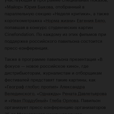
«
Майор
»
Юрия Быкова
, отобранный в
параллельную секцию «Неделя критики», а также
короткометражка «
Норма жизни
»
Евгения Бяло
,
попавшая в конкурс студенческих картин
Cinefondation. По каждому из этих фильмов при
поддержке российского павильона состоится
пресс-конференция.
Также в программе павильона презентация «В
фокусе — новое российское кино», где
дистрибьюторам, журналистам и отборщикам
фестивалей представят такие картины, как
«
Географ глобус пропил
»
Александра
Велединского
, «
Однажды
»
Рената Давлетьярова
и «
Иван Поддубный
»
Глеба Орлова
. Павильон
организует пресс-конференцию организаторов
35-го Московского международного