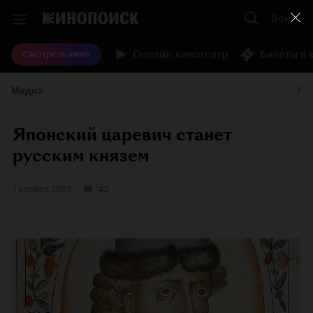
Войти
Онлайн-кинотеатр
Билеты в 
Смотреть кино
Медиа
Японский царевич станет
русским князем
1 апреля 2013
43