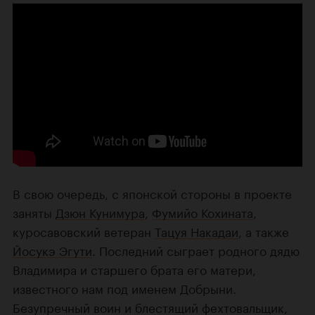
В свою очередь, с японской стороны в проекте
заняты
Дзюн Кунимура
,
Фумийо Кохината
,
куросавовский ветеран
Тацуя Накадаи
, а также
Йосукэ Эгути
. Последний сыграет родного дядю
Владимира и старшего брата его матери,
известного нам под именем Добрыни.
Безупречный воин и блестящий фехтовальщик,