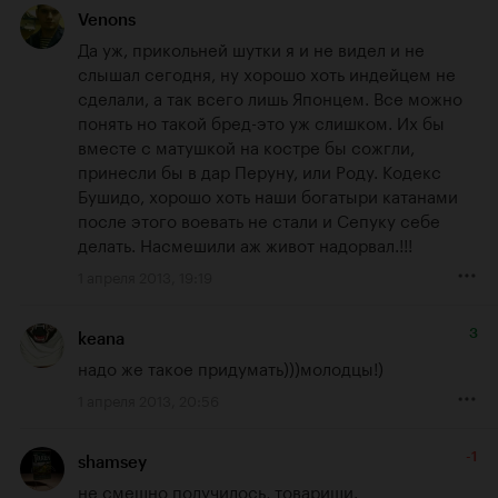
Venons
Да уж, прикольней шутки я и не видел и не 
слышал сегодня, ну хорошо хоть индейцем не 
сделали, а так всего лишь Японцем. Все можно 
понять но такой бред-это уж слишком. Их бы 
вместе с матушкой на костре бы сожгли, 
принесли бы в дар Перуну, или Роду. Кодекс 
Бушидо, хорошо хоть наши богатыри катанами 
после этого воевать не стали и Сепуку себе 
делать. Насмешили аж живот надорвал.!!!
1 апреля 2013, 19:19
3
keana
надо же такое придумать)))молодцы!)
1 апреля 2013, 20:56
-1
shamsey
не смешно получилось, товарищи.