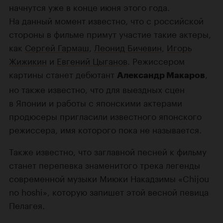
начнутся уже в конце июня этого года.
На данный момент известно, что с российской
стороны в фильме примут участие такие актеры,
как
Сергей Гармаш
,
Леонид Бичевин
,
Игорь
Жижикин
и
Евгений Цыганов
. Режиссером
картины станет дебютант
,
Александр Макаров
но также известно, что для выездных сцен
в Японии и работы с японскими актерами
продюсеры пригласили известного японского
режиссера, имя которого пока не называется.
Также известно, что заглавной песней к фильму
станет перепевка знаменитого трека легенды
современной музыки Миюки Накадзимы «Chijou
no hoshi», которую запишет этой весной певица
Пелагея.