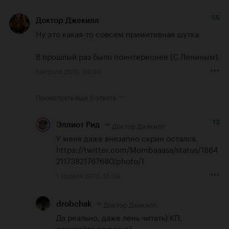
55
Доктор Джекилл
Ну это какая-то совсем примитивная шутка.

В прошлый раз было поинтереснее (С Лениным).
1 апреля 2013, 09:24
Посмотреть еще
3 ответа
13
Доктор Джекилл
Эллиот Рид
https://twitter.com/Mombaaasa/status/1864
21173821767680/photo/1
1 апреля 2013, 13:09
Доктор Джекилл
drobchak
Да реально, даже лень читать) КП, 
отжигайте получше)