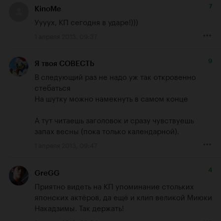
7
KinoMe
Уууух, КП сегодня в ударе!)))
1 апреля 2013, 09:37
9
Я твоя СОВЕСТЬ
В следующий раз не надо уж так откровенно 
стебаться

На шутку можно намекнуть в самом конце

А тут читаешь заголовок и сразу чувствуешь 
запах весны (пока только календарной).
1 апреля 2013, 09:47
4
GreGG
Приятно видеть на КП упоминание стольких 
японских актёров, да ещё и клип великой Миюки 
Накадзимы. Так держать!