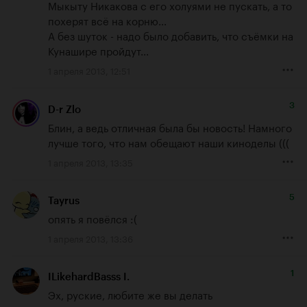
Мыкыту Никакова с его холуями не пускать, а то 
похерят всё на корню...

А без шуток - надо было добавить, что съёмки на 
Кунашире пройдут...
1 апреля 2013, 12:51
3
D-r Zlo
Блин, а ведь отличная была бы новость! Намного 
лучше того, что нам обещают наши киноделы (((
1 апреля 2013, 13:35
5
Tayrus
опять я повёлся :(
1 апреля 2013, 13:36
1
ILikehardBasss I.
Эх, руские, любите же вы делать 