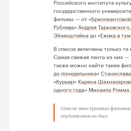
Российского института культ
государственного университе
фильмы — от «
Бриллиантовой
Рублева
»
Андрея Тарковского
Эйзенштейна
до «
Ежика в ту
В список включены только те
Самая свежая лента из них — 
также можно найти такие фил
до понедельника
»
Станислава
«
Курьер
»
Карена Шахназаров
одного года
»
Михаила Ромма
.
Список иностранных фильмов
опубликован не был.