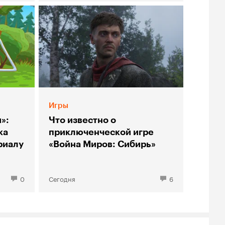
Игры
»:
Что известно о
ка
приключенческой игре
риалу
«Война Миров: Сибирь»
0
Сегодня
6