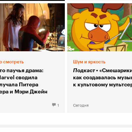
о смотреть
Шум и яркость
то паучья драма:
Подкаст
«Смешарики
Marvel сводила
как создавалась музы
злучала Питера
к культовому мультсе
ера и Мэри Джейн
1
Сегодня