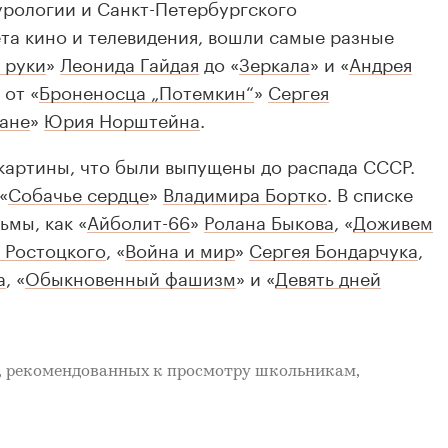
урологии и Санкт-Петербургского
та кино и телевидения, вошли самые разные
 руки
»
Леонида Гайдая
до «
Зеркала
» и «
Андрея
, от «
Броненосца „Потемкин“
»
Сергея
мане
»
Юрия Норштейна
.
 картины, что были выпущены до распада СССР.
«
Собачье сердце
»
Владимира Бортко
. В списке
ьмы, как «
Айболит-66
»
Ролана Быкова
, «
Доживем
 Ростоцкого
, «
Война и мир
»
Сергея Бондарчука
,
а
, «
Обыкновенный фашизм
» и «
Девять дней
, рекомендованных к просмотру школьникам,