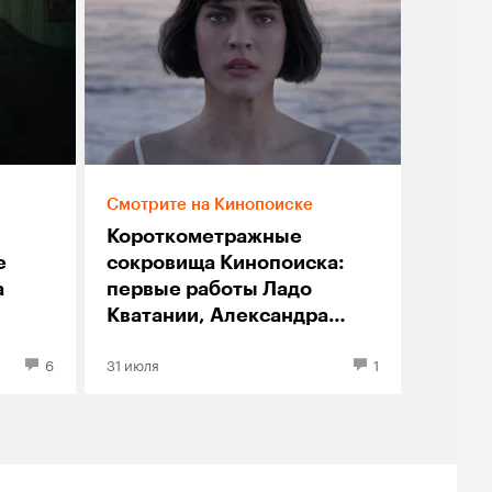
Смотрите на Кинопоиске
Короткометражные
е
сокровища Кинопоиска:
а
первые работы Ладо
Кватании, Александра
Ханта и других
6
31 июля
1
современных режиссеров