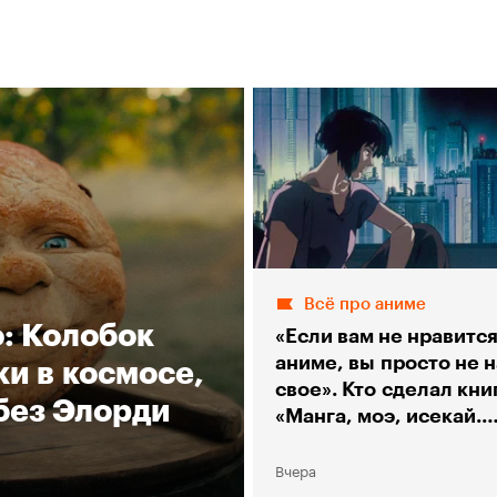
Всё про аниме
о: Колобок
«Если вам не нравитс
аниме, вы просто не 
и в космосе,
свое». Кто сделал кни
без Элорди
«Манга, моэ, исекай.
Большой гид по аниме
Вчера