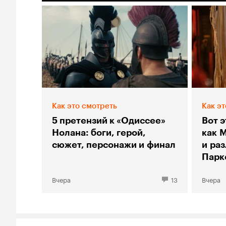
Как это смотреть
Как эт
5 претензий к «Одиссее»
Вот э
Нолана: боги, герой,
как 
сюжет, персонажи и финал
и ра
Парк
Вчера
13
Вчера