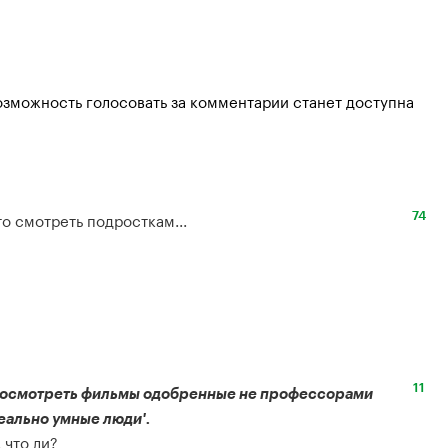
озможность голосовать за комментарии станет доступна
то смотреть подросткам...
74
11
 посмотреть фильмы одобренные не профессорами 
реально умные люди'.
 что ли?