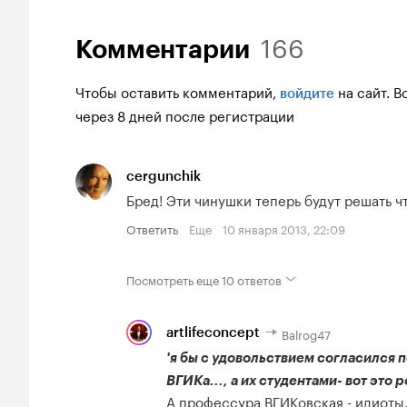
166
Комментарии
Чтобы оставить комментарий,
на сайт.
В
войдите
через 8 дней после регистрации
cergunchik
Бред! Эти чинушки теперь будут решать ч
Ответить
Еще
10 января 2013, 22:09
Посмотреть еще
10 ответов
Balrog47
artlifeconcept
'я бы с удовольствием согласился
ВГИКа..., а их студентами- вот это 
А профессура ВГИКовская - идиоты,