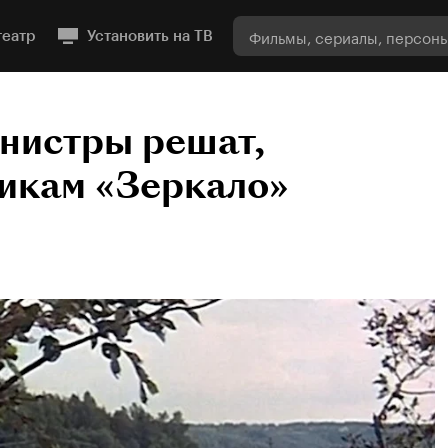
театр
Установить на ТВ
инистры решат,
никам «Зеркало»