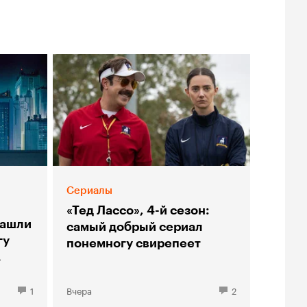
Сериалы
я
«Тед Лассо», 4-й сезон:
нашли
самый добрый сериал
гу
понемногу свирепеет
»
1
Вчера
2