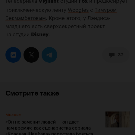
телесериала
студии
и продюсирует
Vigilant
Fox
приключенческую ленту
Woogles
с
Тимуром
Бекмамбетовым
. Кроме этого, у Лэндиса-
младшего есть сверхсекретный проект
на студии
.
Disney
32
Смотрите также
Мнение
«Он не заменит людей — он даст
нам время»: как сценаристка сериала
«Красная Шамбала» перестала бояться