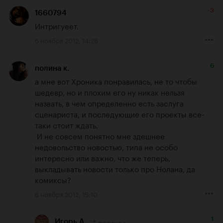
-3
1660794
Интригуеет.
6 ноября 2012, 14:26
6
полина к.
а мне вот Хроника понравилась, не то чтобы 
шедевр, но и плохим его ну никак нельзя 
назвать, в чем определенно есть заслуга 
сценариста, и последующие его проекты все-
таки стоит ждать.

 И не совсем понятно мне здешнее 
недовольство новостью, типа не особо 
интересно или важно, что же теперь, 
выкладывать новости только про Нолана, да 
комиксы?
6 ноября 2012, 15:10
1
полина к.
Игорь А.