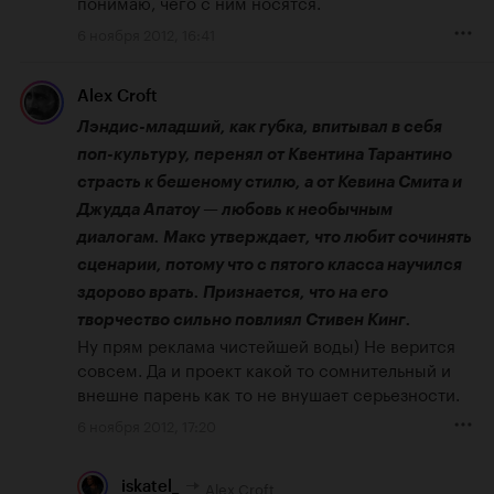
понимаю, чего с ним носятся.
6 ноября 2012, 16:41
Alex Croft
Лэндис-младший, как губка, впитывал в себя 
поп-культуру, перенял от Квентина Тарантино 
страсть к бешеному стилю, а от Кевина Смита и 
Джудда Апатоу — любовь к необычным 
диалогам. Макс утверждает, что любит сочинять 
сценарии, потому что с пятого класса научился 
здорово врать. Признается, что на его 
творчество сильно повлиял Стивен Кинг.
Ну прям реклама чистейшей воды) Не верится 
совсем. Да и проект какой то сомнительный и 
внешне парень как то не внушает серьезности.
6 ноября 2012, 17:20
Alex Croft
iskatel_