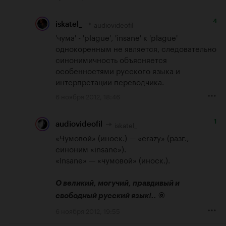
4
audiovideofil
iskatel_
'чума' - 'plague', 'insane' к 'plague' 
однокоренным не является, следовательно 
синонимичность объясняется 
особенностями русского языка и 
интерпретации переводчика.
6 ноября 2012, 18:46
1
iskatel_
audiovideofil
«Чумовой» (иноск.) — «crazy» (разг., 
синоним «insane»).

«Insane» — «чумовой» (иноск.).

О великий, могучий, правдивый и 
свободный русский язык!..
©
6 ноября 2012, 19:55