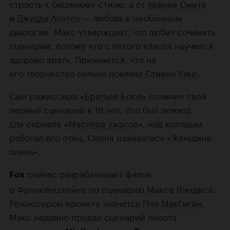
страсть к бешеному стилю, а от
Кевина Смита
и
Джудда Апатоу
— любовь к необычным
диалогам. Макс утверждает, что любит сочинять
сценарии, потому что с пятого класса научился
здорово врать. Признается, что на
его творчество сильно повлиял
Стивен Кинг
.
Сын режиссера «
Братьев Блюз
» сочинил свой
первый сценарий в 18 лет. Это был эпизод
для сериала «
Мастера ужасов
», над которым
работал его отец. Серия называлась «Женщина-
олень».
сейчас разрабатывает фильм
Fox
о Франкенштейне по сценарию Макса Лэндиса.
Режиссером проекта значится
Пол МакГиган
.
Макс недавно продал сценарий пилота