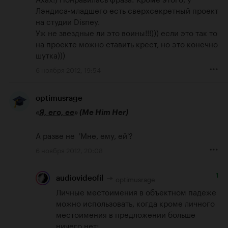
Лэндиса-младшего есть сверхсекретный проект 
на студии Disney. 

Уж не звездные ли это воины!!!))) если это так то 
на проекте можно ставить крест, но это конечно 
шутка)))
6 ноября 2012, 19:54
optimusrage
«
Я, его, ее
» (Ме Him Her)
А разве не  'Мне, ему, ей'?
6 ноября 2012, 20:08
1
optimusrage
audiovideofil
Личные местоимения в объектном падеже 
можно использовать, когда кроме личного 
местоимения в предложении больше 
ничего нет:
