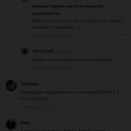
внешне парень как то не внушает 
серьезности
Чем-то напомнил 
Бэя
, уж простите. Только 
моложе и задорнее...)
6 ноября 2012, 17:28
iskatel_
Alex Croft
Акцент на смазливость явно смещен)
7 ноября 2012, 16:38
Лемберг
очередная неудачная секс-комедия будет! я в 
этом уверен!
6 ноября 2012, 17:27
Diex
Ахах!) Понравилась фраза: Кроме этого, у 