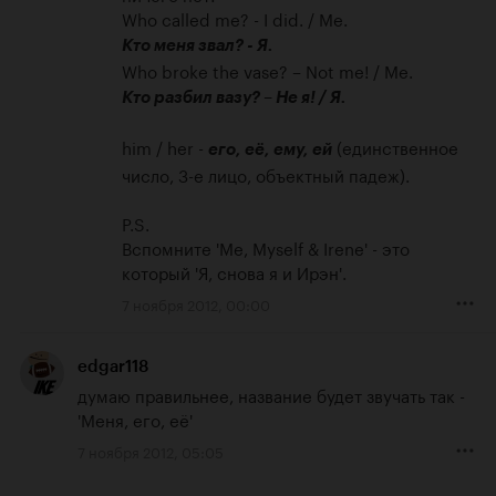
Кто меня звал? - Я.
Кто разбил вазу? – Не я! / Я.
him / her - 
 (единственное 
его, её, ему, ей
число, 3-е лицо, объектный падеж).

P.S.

Вспомните 'Me, Myself & Irene' - это 
который 'Я, снова я и Ирэн'.
7 ноября 2012, 00:00
edgar118
думаю правильнее, название будет звучать так - 
'Меня, его, её'
7 ноября 2012, 05:05