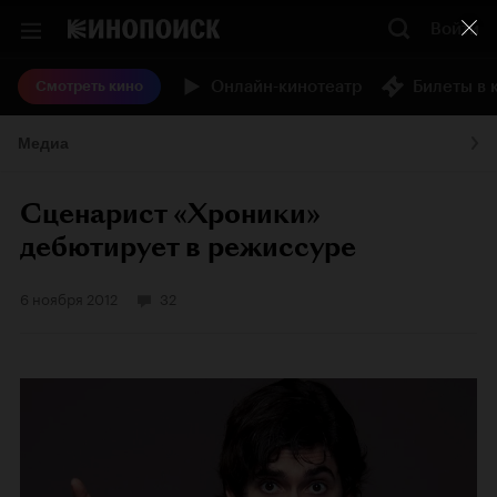
Войти
Онлайн-кинотеатр
Билеты в 
Смотреть кино
Медиа
Сценарист «Хроники»
дебютирует в режиссуре
6 ноября 2012
32