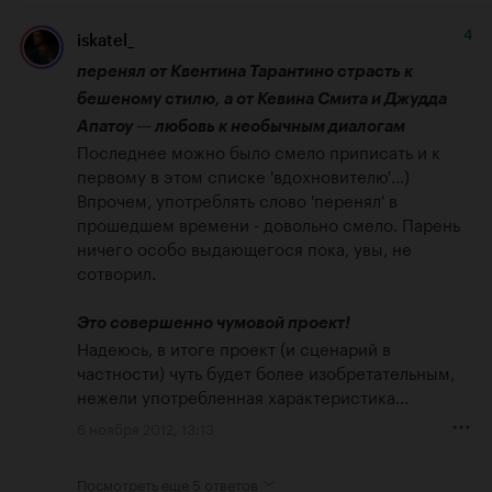
4
iskatel_
перенял от Квентина Тарантино страсть к 
бешеному стилю, а от Кевина Смита и Джудда 
Апатоу — любовь к необычным диалогам
Последнее можно было смело приписать и к 
первому в этом списке 'вдохновителю'...) 
Впрочем, употреблять слово 'перенял' в 
прошедшем времени - довольно смело. Парень 
ничего особо выдающегося пока, увы, не 
сотворил.

Это совершенно чумовой проект!
Надеюсь, в итоге проект (и сценарий в 
частности) чуть будет более изобретательным, 
нежели употребленная характеристика...
6 ноября 2012, 13:13
Посмотреть еще
5 ответов