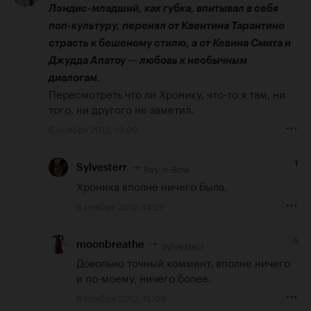
Лэндис-младший, как губка, впитывал в себя 
поп-культуру, перенял от Квентина Тарантино 
страсть к бешеному стилю, а от Кевина Смита и 
Джудда Апатоу — любовь к необычным 
диалогам.
Пересмотреть что ли Хронику, что-то я там, ни 
того, ни другого не заметил.
6 ноября 2012, 13:09
1
Ray-n-Bow
Sylvesterr
Хроника вполне ничего была.
6 ноября 2012, 14:27
-5
Sylvesterr
moonbreathe
Довольно точный коммент, вполне ничего 
и по-моему, ничего более.
6 ноября 2012, 15:06