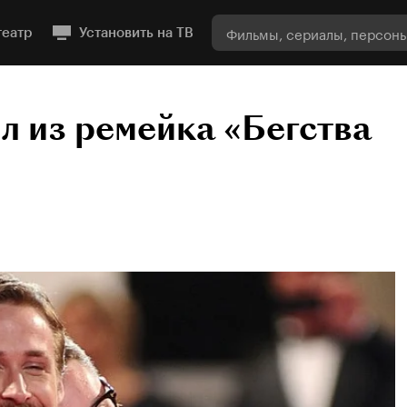
театр
Установить на ТВ
л из ремейка «Бегства