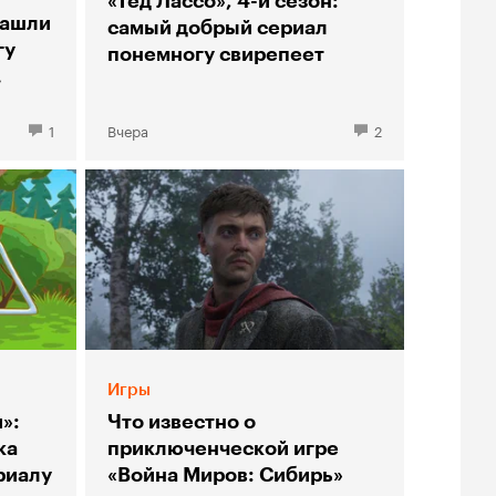
«Тед Лассо», 4-й сезон:
нашли
самый добрый сериал
гу
понемногу свирепеет
»
1
Вчера
2
Игры
»:
Что известно о
ка
приключенческой игре
риалу
«Война Миров: Сибирь»