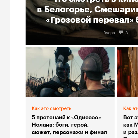
в Белогорье, Смешарик
«Грозовой перевал» 
Вчера
8
Как это смотреть
Как эт
5 претензий к «Одиссее»
Вот э
Нолана: боги, герой,
как 
сюжет, персонажи и финал
и ра