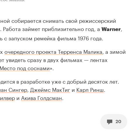
себе жизнь.
ной собирается снимать свой режиссерский
». Работа займет приблизительно год, а
,
Warner
ь с запуском ремейка фильма 1976 года.
ах
очередного проекта Терренса Малика
, а зимой
т увидеть сразу в двух фильмах — лентах
Место под соснами
».
дится в разработке уже с добрый десяток лет.
йан Сингер
,
Джеймс МакТиг
и
Карл Ринш
.
илвер
и
Акива Голдсман
.
20