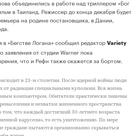
снова объединились в работе над триллером «Бог
льм в Таиланд. Режиссер до конца декабря будет
ремьера на родине постановщика, в Дании,
ода.
я в «Бегстве Логана» сообщил редактор
Variety
о заявления от студии Warner пока
зрения, что и Рефн также окажется за бортом.
оисходит в 23-м столетии. После ядерной войны люди
ых от радиации специальными куполами. Вся жизнь
авным компьютером. Обитатели практически лишены
перенаселения и нехватки жизненного пространства
 том, что каждый достигший 30-летнего возраста
ненной карусели», то есть уничтожению. По мере
е граждане пытаются организованно скрываться