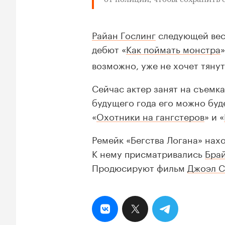
от полиции, чтобы сохранить 
Райан Гослинг
следующей вес
дебют «
Как поймать монстра
возможно, уже не хочет тянут
Сейчас актер занят на съемк
будущего года его можно буде
«
Охотники на гангстеров
» и «
Ремейк «Бегства Логана» нахо
К нему присматривались
Бра
Продюсируют фильм
Джоэл С