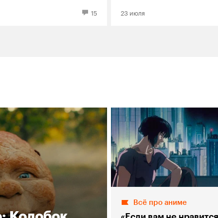
ад»
я
15
23 июля
Всё про аниме
о: Колобок
«Если вам не нравитс