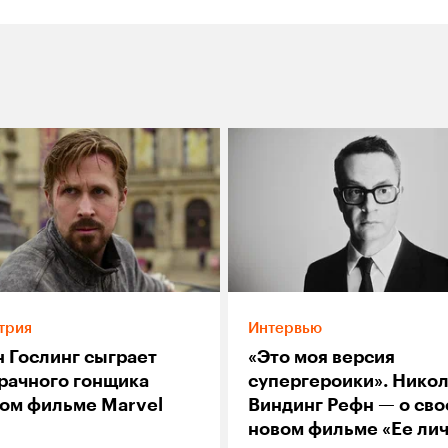
трия
Интервью
н Гослинг сыграет
«Это моя версия
рачного гонщика
супергероики». Нико
вом фильме Marvel
Виндинг Рефн — о св
новом фильме «Ее ли