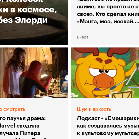
аниме, вы просто не 
и в космосе,
свое». Кто сделал кни
без Элорди
«Манга, моэ, исекай.
Большой гид по аниме
Вчера
о смотреть
Шум и яркость
то паучья драма:
Подкаст
«Смешарики
Marvel сводила
как создавалась музы
злучала Питера
к культовому мультсе