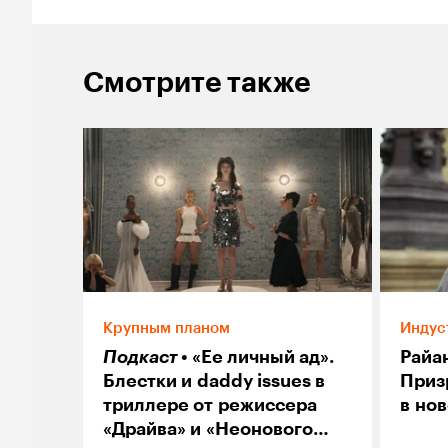
Смотрите также
Крупным планом
Индус
Подкаст
«Ее личный ад».
Райа
Блестки и daddy issues в
Приз
триллере от режиссера
в но
«Драйва» и «Неонового