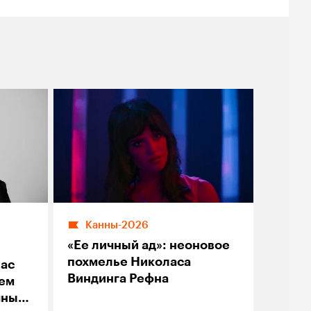
Канны-2026
«Ее личный ад»: неоновое
похмелье Николаса
лас
Виндинга Рефна
оем
чный