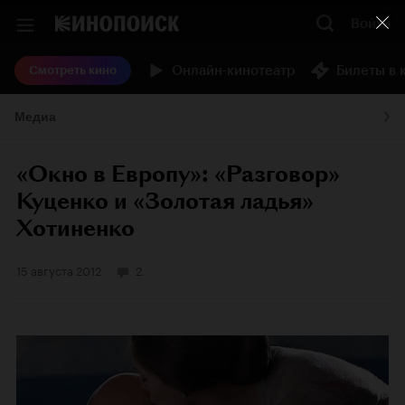
Войти
Онлайн-кинотеатр
Билеты в 
Смотреть кино
Медиа
«Окно в Европу»: «Разговор»
Куценко и «Золотая ладья»
Хотиненко
15 августа 2012
2