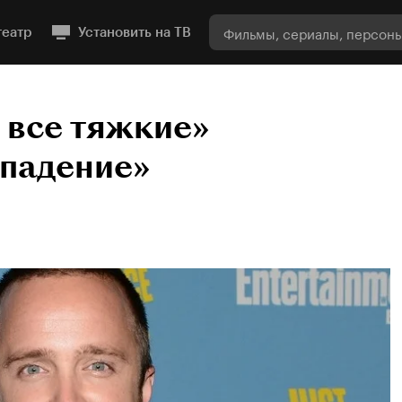
театр
Установить на ТВ
 все тяжкие»
 падение»