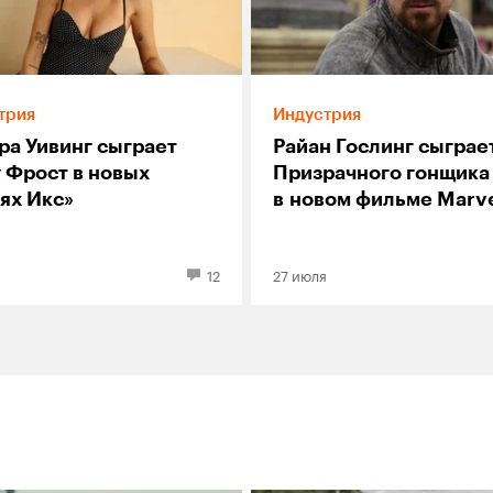
трия
Индустрия
ра Уивинг сыграет
Райан Гослинг сыграе
 Фрост в новых
Призрачного гонщика
ях Икс»
в новом фильме Marv
12
27 июля