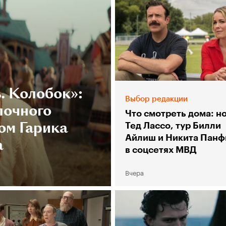
. Колобок»:
Выбор редакции
лочного
Что смотреть дома: н
ом Гарика
Тед Лассо, тур Билли
Айлиш и Никита Панф
а
в соцсетях МВД
Вчера