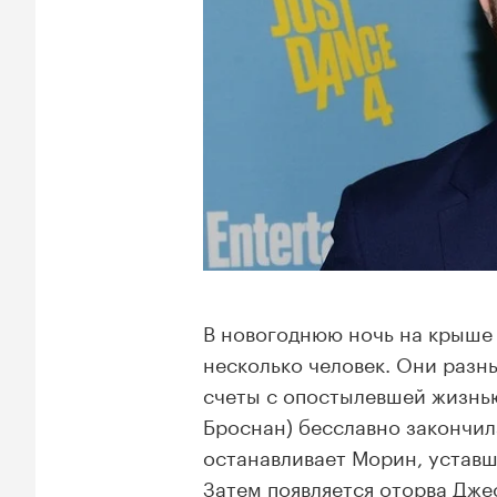
В новогоднюю ночь на крыше
несколько человек. Они разны
счеты с опостылевшей жизнь
Броснан) бесславно закончила
останавливает Морин, уставш
Затем появляется оторва Дже