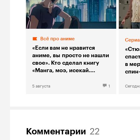
Всё про аниме
Сериа
«Если вам не нравится
«Стю
аниме, вы просто не нашли
спас
свое». Кто сделал книгу
в мер
«Манга, моэ, исекай.
спин
Большой гид по аниме»
«Тео
5 августа
1
Сегодн
22
Комментарии