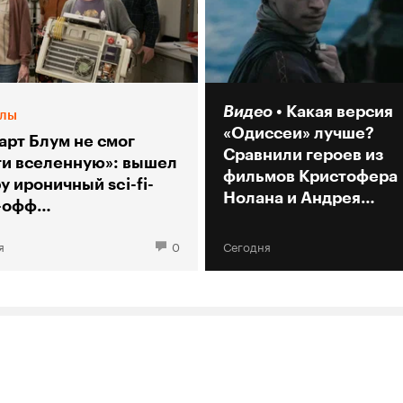
Видео
Какая версия
лы
«Одиссеи» лучше?
арт Блум не смог
Сравнили героев из
ти вселенную»: вышел
фильмов Кристофера
у ироничный sci-fi-
Нолана и Андрея
-офф
Кончаловского
рии большого взрыва»
я
0
Сегодня