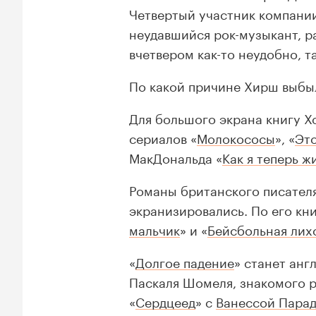
Четвертый участник компани
неудавшийся рок-музыкант, 
вчетвером как-то неудобно, т
По какой причине Хирш выбыл
Для большого экрана книгу 
сериалов «
Молокососы
», «
Это
МакДональда «
Как я теперь ж
Романы британского писател
экранизировались. По его кн
мальчик
» и «
Бейсбольная лих
«
Долгое падение
» станет ан
Паскаля Шомеля, знакомого 
«
Сердцеед
» с
Ванессой Пара