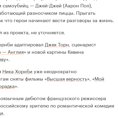
и самоубийц — Джей-Джей (Аарон Пол),
работающий разносчиком пиццы. Прыгать
ак что герои начинают вести разговоры за жизнь.
 из проекта, не уточняется.
Хорнби адаптировал
Джек Торн
, сценарист
 — Англия
» и новой картины Кевина
иву
».
я
Ника Хорнби
уже неоднократно
игам сняты фильмы «
Высшая верность
», «
Мой
орадка
».
глоязычным дебютом французского режиссера
российскому зрителю по романтической комедии
ди
.