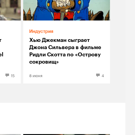
Индустрия
т
Хью Джекман сыграет
Джона Сильвера в фильме
el
Ридли Скотта по «Острову
сокровищ»
15
8 июня
4