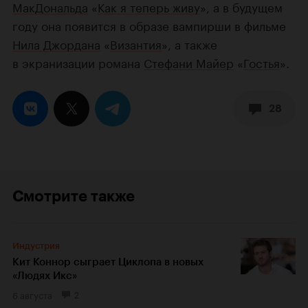
МакДональда
«
Как я теперь живу
», а в будущем
году она появится в образе вампирши в фильме
Нила Джордана
«
Византия
», а также
в экранизации романа
Стефани Майер
«
Гостья
».
28
Смотрите также
Индустрия
Кит Коннор сыграет Циклопа в новых
«Людях Икс»
6 августа
2