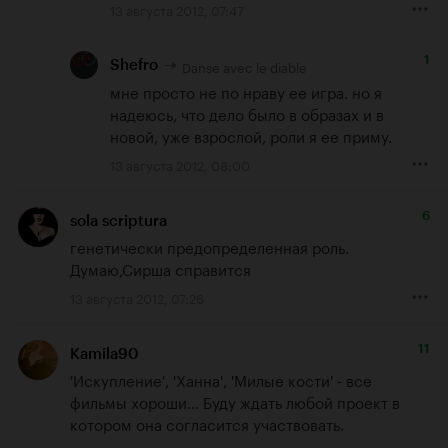
13 августа 2012, 07:47
1
Danse avec le diable
Shefro
мне просто не по нраву ее игра. но я 
надеюсь, что дело было в образах и в 
новой, уже взрослой, роли я ее приму.
13 августа 2012, 08:00
6
sola scriptura
генетически предопределенная роль. 
Думаю,Сирша справится
13 августа 2012, 07:26
11
Kamila90
'Искупление', 'Ханна', 'Милые кости' - все 
фильмы хороши... Буду ждать любой проект в 
котором она согласится участвовать.