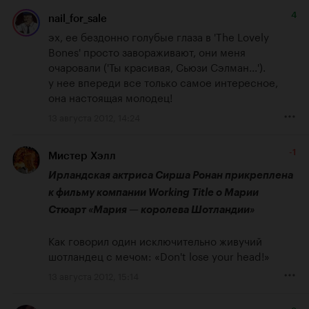
4
nail_for_sale
эх, ее бездонно голубые глаза в 'The Lovely 
Bones' просто завораживают, они меня 
очаровали ('Ты красивая, Сьюзи Сэлман...').

у нее впереди все только самое интересное, 
она настоящая молодец!
13 августа 2012, 14:24
-1
Мистер Хэлл
Ирландская актриса Сирша Ронан прикреплена 
к фильму компании Working Title о Марии 
Стюарт «Мария — королева Шотландии»
Как говорил один исключительно живучий 
шотландец с мечом: «Don't lose your head!»
13 августа 2012, 15:14