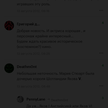
игравших эту роль.
13 августа 2012, 08:16
4
Григорий д...
Добрая новость. И актриса хорошая , и 
персонаж крайне интересный... 

Будем ждать красивое историческое 
(костюмное?) кино.
13 августа 2012, 08:26
4
Deathm0nt
Небольшая неточность. Мария Стюарт была 
дочерью короля Шотландии Якова 
.
V
13 августа 2012, 08:48
3
Deathm0nt
PennyLane
Да уж...Яков I Английсикй или Яков VI 