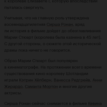
к королеве Елизавете I, которую впоследствии
пыталась свергнуть.
Учитывая, что на главную роль утверждена
восемнадцатилетняя
Сирша Ронан
, вряд
ли история в фильме дойдет до обезглавливания
Марии Стюарт (королева была казнена в 45 лет).
С другой стороны, о сюжете этой исторической
драмы пока ничего не говорится.
Образ Марии Стюарт был популярен
в кинематографе. На протяжении всего времени
существования кино королеву Шотландии
играли
Кэтрин Хёпберн
,
Ванесса Редгрейв
,
Анни
Жирардо
,
Саманта Мортон
и многие другие
актрисы.
Сирша Ронан сейчас снимается в фильме
Кевина