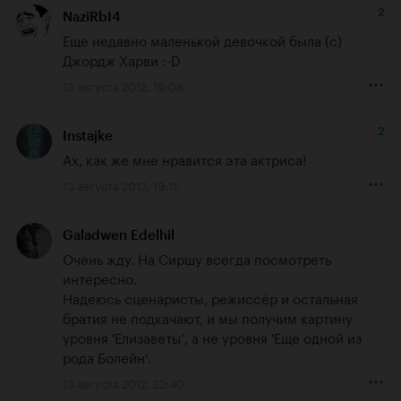
2
NaziRbI4
Еще недавно маленькой девочкой была (c) 
Джордж Харви :-D
13 августа 2012, 19:08
2
Instajke
Ах, как же мне нравится эта актриса!
13 августа 2012, 19:11
Galadwen Edelhil
Очень жду. На Сиршу всегда посмотреть 
интересно. 

Надеюсь сценаристы, режиссёр и остальная 
братия не подкачают, и мы получим картину 
уровня 'Елизаветы', а не уровня 'Ещё одной из 
рода Болейн'.
13 августа 2012, 22:40