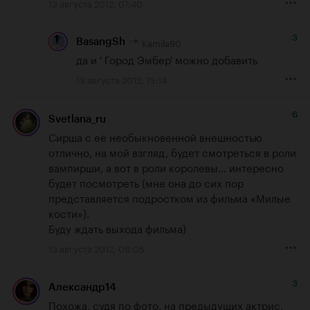
13 августа 2012, 07:40
3
Kamila90
BasangSh
да и ' Город Эмбер' можно добавить
13 августа 2012, 15:14
6
Svetlana_ru
Сирша с её необыкновенной внешностью 
отлично, на мой взгляд, будет смотреться в роли 
вампирши, а вот в роли королевы… интересно 
будет посмотреть (мне она до сих пор 
представляется подростком из фильма «Милые 
кости»). 

Буду ждать выхода фильма)
13 августа 2012, 08:05
3
Александр14
Похожа, судя по фото, на предыдущих актрис, 