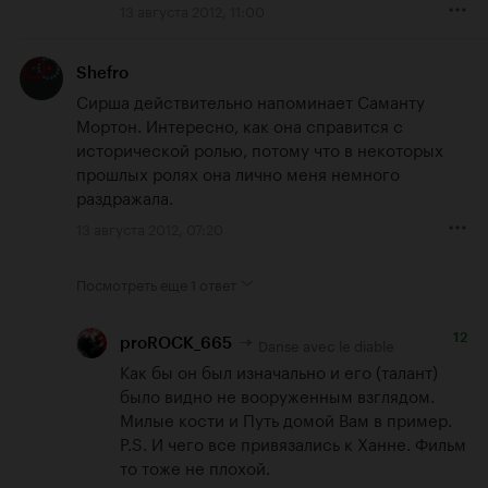
13 августа 2012, 11:00
Shefro
Сирша действительно напоминает Саманту 
Мортон. Интересно, как она справится с 
исторической ролью, потому что в некоторых 
прошлых ролях она лично меня немного 
раздражала.
13 августа 2012, 07:20
Посмотреть еще
1 ответ
12
Danse avec le diable
proROCK_665
Как бы он был изначально и его (талант) 
было видно не вооруженным взглядом. 
Милые кости и Путь домой Вам в пример. 

P.S. И чего все привязались к Ханне. Фильм 
то тоже не плохой.