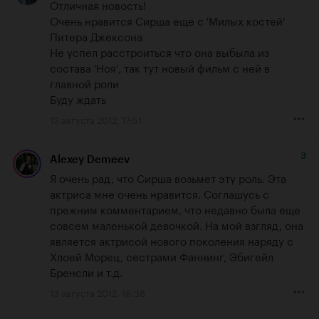
Отличная новость!

Очень нравится Сирша еще с 'Милых костей' 
Питера Джексона

Не успел расстроиться что она выбыла из 
состава 'Ноя', так тут новый фильм с ней в 
главной роли

Буду ждать
13 августа 2012, 17:51
3
Alexey Demeev
Я очень рад, что Сирша возьмет эту роль. Эта 
актриса мне очень нравится. Соглашусь с 
прежним комментарием, что недавно была еще 
совсем маленькой девочкой. На мой взгляд, она 
является актрисой нового поколения наряду с 
Хлоей Морец, сестрами Фаннинг, Эбигейл 
Бренсли и т.д.
13 августа 2012, 18:38