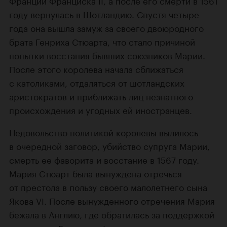
Франции Франциска II, а после его смерти в 1561
году вернулась в Шотландию. Спустя четыре
года она вышла замуж за своего двоюродного
брата Генриха Стюарта, что стало причиной
попытки восстания бывших союзников Марии.
После этого королева начала сближаться
с католиками, отдаляться от шотландских
аристократов и приближать лиц незнатного
происхождения и угодных ей иностранцев.
Недовольство политикой королевы вылилось
в очередной заговор, убийство супруга Марии,
смерть ее фаворита и восстание в 1567 году.
Мария Стюарт была вынуждена отречься
от престола в пользу своего малолетнего сына
Якова VI. После вынужденного отречения Мария
бежала в Англию, где обратилась за поддержкой