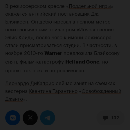
В режиссерском кресле «
Поддельной игры
»
окажется английский постановщик Дж.
Блэйксон. Он дебютировал в полном метре
психологическим триллером «
Исчезновение
Элис Крид
», после чего к имени режиссера
стали присматриваться студии. В частности, в
ноябре 2010-го
предложила Блэйксону
Warner
снять фильм-катастрофу
, но
Hell and Gone
проект так пока и не реализован.
Леонардо ДиКаприо
сейчас занят на съемках
вестерна
Квентина Тарантино
«
Освобожденный
Джанго
».
132