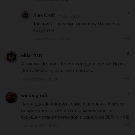
2
DamnELF
Alex Croft
Товарищ ... вам бы в команду Петросяна 
вступить)
19 марта 2012, 15:39
5
eldar2011
А как же 
Дьявол в белом городе
 и где же 
Игрок
Достоевского, столько пректов..
19 марта 2012, 10:28
-1
winding refn
Леонардо Ди Каприо - самый даровитый актер 
современного кино! И не сомневаюсь - в 
будущем станет легендой и одним из ВЕЛИКИХ!!!
19 марта 2012, 10:31