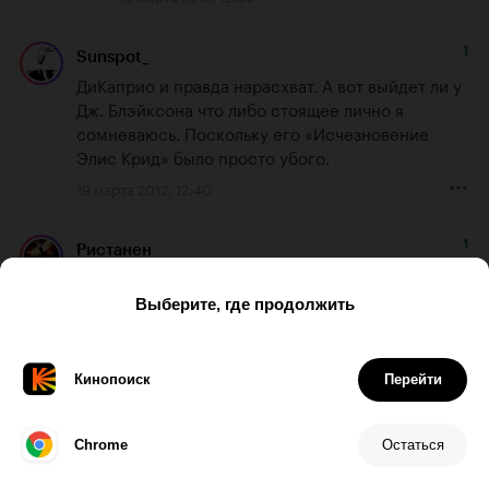
1
Sunspot_
ДиКаприо и правда нарасхват. А вот выйдет ли у 
Дж. Блэйксона что либо стоящее лично я 
сомневаюсь. Поскольку его «Исчезновение 
Элис Крид» было просто убого.
19 марта 2012, 12:40
1
Ристанен
мне одному кажется, что сам режиссер больше 
похож на Тьюринга, чем Лео??))
19 марта 2012, 13:31
1
Тоня Сабурова
Играть историческую личность - большая 
ответственность. Играть историческую личность 
убедительно - ответственность вдвойне. Если в 