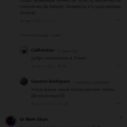
получения Ди Каприо Оскара за эту роль весьма 
велика!
19 марта 2012, 10:52
Посмотреть еще
1 ответ
DamnELF
Californium
добро пожаловать в 21 век!
19 марта 2012, 16:08
caballero_andante
Quentin Rodrigues
И всё время такой Оскар вручает Эллен 
Дендженерис)))
20 марта 2012, 09:26
1
Dr Mark Sloan
Не знаком с этим режиссером, ну буду 