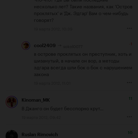
несколько лет? Такие названия, как 'Остров 
проклятых' и 'Дж. Эдгар' Вам о чем-нибудь 
говорят?
19 марта 2012, 10:39
-1
sokol0077
cool2409
в острове проклятых он преступник, хоть и 
шизанутый, в начале он вор, а методы 
эдгара всегда шли бок о бок с нарушением 
закона
19 марта 2012, 11:01
11
Kinoman_MK
В Джанго он будет бесспорно крут...
19 марта 2012, 09:42
10
Ruslan Rimovich