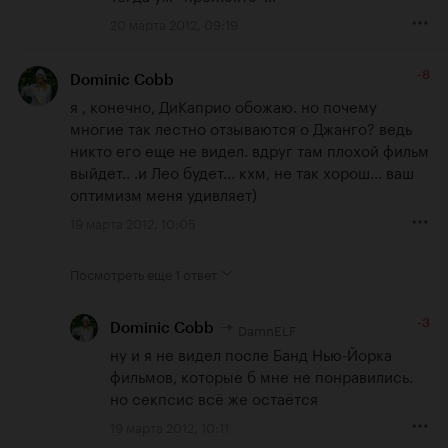
20 марта 2012, 09:19
-8
Dominic Cobb
я , конечно, ДиКаприо обожаю. но почему 
многие так лестно отзываются о Джанго? ведь 
никто его еще не видел. вдруг там плохой фильм 
выйдет.. .и Лео будет... кхм, не так хорош... ваш 
оптимизм меня удивляет)
19 марта 2012, 10:05
Посмотреть еще
1 ответ
-3
DamnELF
Dominic Cobb
ну и я не видел после Банд Нью-Йорка 
фильмов, которые б мне не понравились.

но секпсис всё же остаётся
19 марта 2012, 10:11