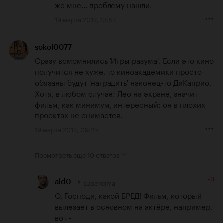
же мне… проблему нашли.
19 марта 2012, 13:52
sokol0077
Сразу всмомнились 'Игры разума'. Если это кино 
получится не хуже, то киноакадемики просто 
обязаны будут 'наградить' наконец-то ДиКаприо. 
Хотя, в любом случае: Лео на экране, значит 
фильм, как минимум, интересный: он в плохих 
проектах не снимается.
19 марта 2012, 09:25
Посмотреть еще
10 ответов
-3
superdima
ald0
О, Господи, какой БРЕД! Фильм, который 
вылезает в основном на актёре, например, 