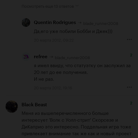
Посмотреть еще
13 ответов
blade_runner2008
Quentin Rodrigues
Да,его уже побили Бобби и Джек)))
20 марта 2012, 09:22
2
blade_runner2008
refree
я имел ввиду, что статуэтку он заслужил за 
20 лет до ее получения.

И не раз.
20 марта 2012, 19:16
2
Black Beast
Меня из вышеперечисленного больше 
интересует 'Волк с Уолл-стрит' Скорсезе и 
ДиКаприо это интересно. Поддельная игра тоже 
привлекает внимание так же как и новый проект 