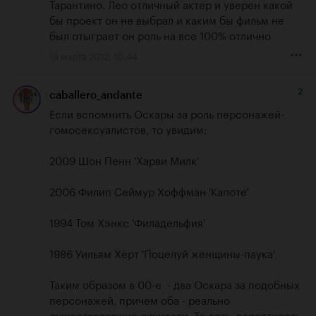
Тарантино. Лео отличный актёр и уверен какой 
бы проект он не выбрал и каким бы фильм не 
был отыграет он роль на все 100% отлично
19 марта 2012, 10:44
2
caballero_andante
Если вспомнить Оскары за роль персонажей-
гомосексуалистов, то увидим: 

2009 Шон Пенн 'Харви Милк'

2006 Филип Сеймур Хоффман 'Капоте'

1994 Том Хэнкс 'Филадельфия'

1986 Уильям Хёрт 'Поцелуй женщины-паука'

Таким образом в 00-е  - два Оскара за подобных 
персонажей, причем оба - реально 
существовавшие личности. То есть, вероятность 