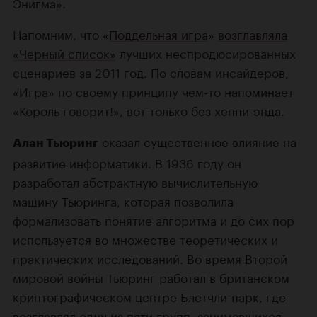
Энигма».
Напомним, что «
Поддельная игра
»
возглавляла
«Черный список»
лучших неспродюсированных
сценариев за 2011 год. По словам инсайдеров,
«Игра» по своему принципу чем-то напоминает
«Король говорит!», вот только без хеппи-энда.
оказал существенное влияние на
Алан Тьюринг
развитие информатики. В 1936 году он
разработал абстрактную вычислительную
машину Тьюринга, которая позволила
формализовать понятие алгоритма и до сих пор
используется во множестве теоретических и
практических исследований. Во время Второй
мировой войны Тьюринг работал в британском
криптографическом центре Блетчли-парк, где
возглавлял одну из пяти групп, занимавшихся