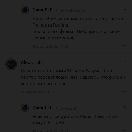
2
Dominic Cobb
DamnELF
мой любимый фильм с лео это Что гложет 
Гилперта Грейпа

после этого фильма ДиКаприо стал моим 
любмым актером =)
19 марта 2012, 10:16
2
Alex Croft
Попахивает вторыми 'Играми Разума'. Лео 
мастер перевоплощений и надеюсь, что роль он 
всё же вытянет на себя
19 марта 2012, 10:18
-2
Alex Croft
DamnELF
если это говорит сам Майкл Бэй, то так 
тому и быть =D
19 марта 2012, 10:21