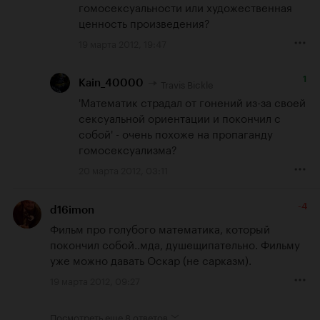
гомосексуальности или художественная 
ценность произведения?
19 марта 2012, 19:47
1
Travis Bickle
Kain_40000
'Математик страдал от гонений из-за своей 
сексуальной ориентации и покончил с 
собой' - очень похоже на пропаганду 
гомосексуализма?
20 марта 2012, 03:11
-4
d16imon
Фильм про голубого математика, который 
покончил собой..мда, душещипательно. Фильму 
уже можно давать Оскар (не сарказм).
19 марта 2012, 09:27
Посмотреть еще
8 ответов