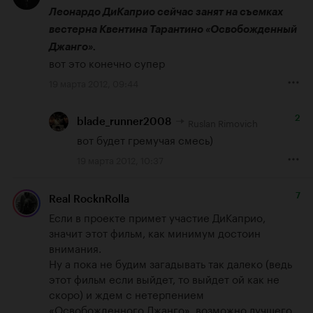
Леонардо ДиКаприо сейчас занят на съемках 
вестерна Квентина Тарантино «Освобожденный 
Джанго».
вот это конечно супер
19 марта 2012, 09:44
2
Ruslan Rimovich
blade_runner2008
вот будет гремучая смесь)
19 марта 2012, 10:37
7
Real RocknRolla
Если в проекте примет участие ДиКаприо, 
значит этот фильм, как минимум достоин 
внимания.

Ну а пока не будим загадывать так далеко (ведь 
этот фильм если выйдет, то выйдет ой как не 
скоро) и ждем с нетерпением 
«Освобожденного Джанго», возможно лучшего 