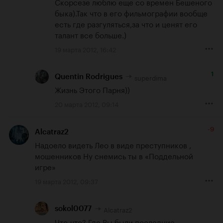
Скорсезе люблю еще со времен Бешеного 
быка).Так что в его фильмографии вообще 
есть где разгуляться,за что и ценят его 
талант все больше.)
19 марта 2012, 16:42
1
superdima
Quentin Rodrigues
Жизнь Этого Парня))
20 марта 2012, 09:14
-9
Alcatraz2
Надоело видеть Лео в виде преступников , 
мошенников Ну снемись ты в «Поддельной 
игре»
19 марта 2012, 09:37
Alcatraz2
sokol0077
Что-что? Где Вы были последние 