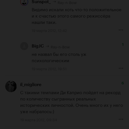
Ray-n-Bow
Sunspot_
Видимо искали хоть что-то положительное 
и к счастью этого самого режиссёра 
нашли таки.
19 марта 2012, 12:42
1
Ray-n-Bow
BigJC
не назвал бы его столь уж 
психологическим
19 марта 2012, 19:51
6
il_migliore
С такими темпами Ди Каприо пойдет на рекорд 
по количеству сыгранных реальных 
исторических личностой. Очень много их у него 
уже набралось:)
19 марта 2012, 09:34