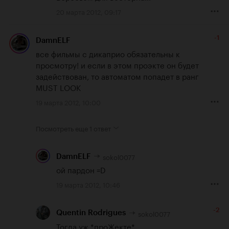
20 марта 2012, 09:17
-1
DamnELF
все фильмы с дикаприо обязательны к 
просмотру! и если в этом проэкте он будет 
задействован, то автоматом попадет в ранг 
MUST LOOK
19 марта 2012, 10:00
Посмотреть еще
1 ответ
sokol0077
DamnELF
ой пардон =D
19 марта 2012, 10:46
-2
sokol0077
Quentin Rodrigues
Тогда уж *проЖекте*...