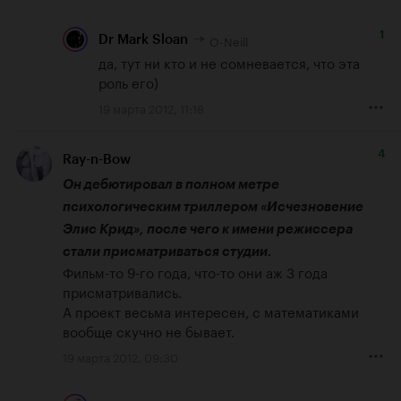
1
O-Neill
Dr Mark Sloan
да, тут ни кто и не сомневается, что эта 
роль его)
19 марта 2012, 11:18
4
Ray-n-Bow
Он дебютировал в полном метре 
психологическим триллером «Исчезновение 
Элис Крид», после чего к имени режиссера 
стали присматриваться студии.
Фильм-то 9-го года, что-то они аж 3 года 
присматривались.

А проект весьма интересен, с математиками 
вообще скучно не бывает.
19 марта 2012, 09:30