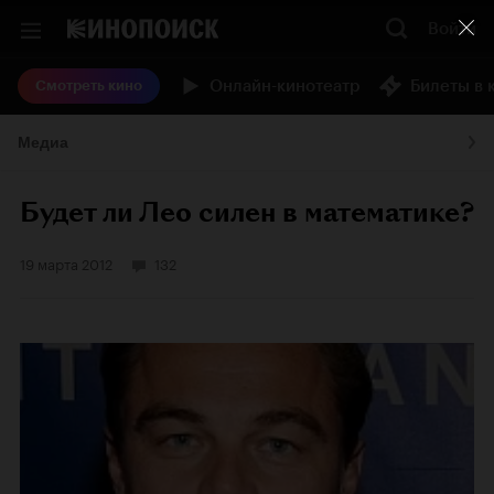
Войти
Онлайн-кинотеатр
Билеты в 
Смотреть кино
Медиа
Будет ли Лео силен в математике?
19 марта 2012
132