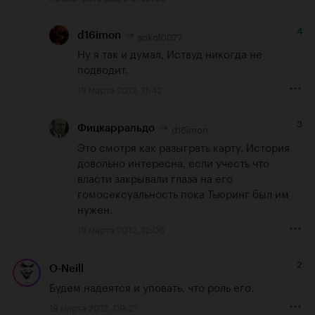
4
sokol0077
d16imon
Ну я так и думал, Иствуд никогда не 
подводит.
19 марта 2012, 11:42
3
d16imon
Фицкарральдо
Это смотря как разыграть карту. История 
довольно интересна, если учесть что 
власти закрывали глаза на его 
гомосексуальность пока Тьюринг был им 
нужен.
19 марта 2012, 12:06
2
O-Neill
Будем надеятся и уповать, что роль его.
19 марта 2012, 09:27