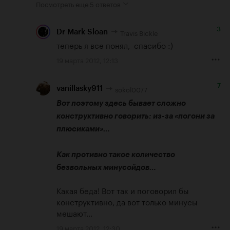
Посмотреть еще
5 ответов
3
Travis Bickle
Dr Mark Sloan
теперь я все понял,  спасибо :)
19 марта 2012, 12:13
7
sokol0077
vanillasky911
Вот поэтому здесь бывает сложно 
конструктивно говорить: из-за «
погони за 
плюсиками
»…

Как противно такое количество 
безвольных минусойдов…
Какая беда! Вот так и поговорил бы 
конструктивно, да вот только минусы 
мешают...
19 марта 2012, 12:30