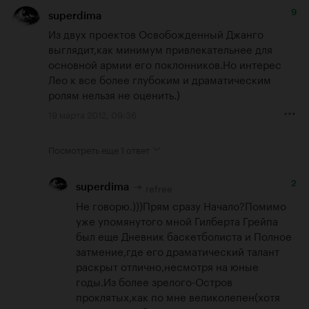
9
superdima
Из двух проектов Освобожденный Джанго 
выглядит,как минимум привлекательнее для 
основной армии его поклонников.Но интерес 
Лео к все более глубоким и драматическим 
ролям нельзя не оценить.)
19 марта 2012, 09:36
Посмотреть еще
1 ответ
2
refree
superdima
Не говорю.)))Прям сразу Начало?Помимо 
уже упомянутого мной Гилберта Грейпа 
был еще Дневник баскетболиста и Полное 
затмение,где его драматический талант 
раскрыт отлично,несмотря на юные 
годы.Из более зрелого-Остров 
проклятых,как по мне великолепен(хотя 