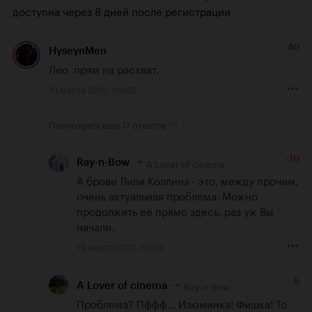
доступна через 8 дней после регистрации
40
HyseynMen
Лео  прям на расхват.
19 марта 2012, 09:22
Посмотреть еще
17 ответов
-10
A Lover of cinema
Ray-n-Bow
А брови Лили Коллинз - это, между прочим, 
очень актуальная проблема. Можно 
продолжить её прямо здесь, раз уж Вы 
начали.
19 марта 2012, 13:39
5
Ray-n-Bow
A Lover of cinema
Проблема? Пффф… Изюминка! Фишка! То 