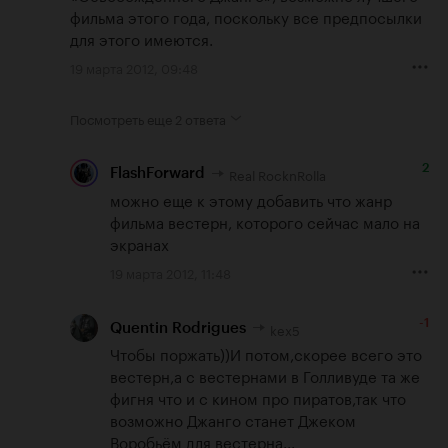
фильма этого года, поскольку все предпосылки 
для этого имеются.
19 марта 2012, 09:48
Посмотреть еще
2 ответа
2
Real RocknRolla
FlashForward
можно еще к этому добавить что жанр 
фильма вестерн, которого сейчас мало на 
экранах
19 марта 2012, 11:48
-1
kex5
Quentin Rodrigues
Чтобы поржать))И потом,скорее всего это 
вестерн,а с вестернами в Голливуде та же 
фигня что и с кином про пиратов,так что 
возможно Джанго станет Джеком 
Воробьём для вестерна...