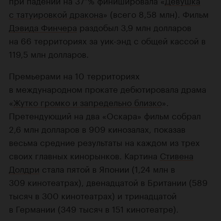
при падении на 37 % финишировала «
Девушка
с татуировкой дракона
» (всего 8,58 млн). Фильм
Дэвида Финчера
раздобыл 3,9 млн долларов
на 66 территориях за уик-энд с общей кассой в
119,5 млн долларов.
Премьерами на 10 территориях
в международном прокате дебютировала драма
«
Жутко громко и запредельно близко
».
Претендующий на два «Оскара» фильм собрал
2,6 млн долларов в 909 кинозалах, показав
весьма средние результаты на каждом из трех
своих главных кинорынков. Картина
Стивена
Долдри
стала пятой в Японии (1,24 млн в
309 кинотеатрах), двенадцатой в Британии (589
тысяч в 300 кинотеатрах) и тринадцатой
в Германии (349 тысяч в 151 кинотеатре).