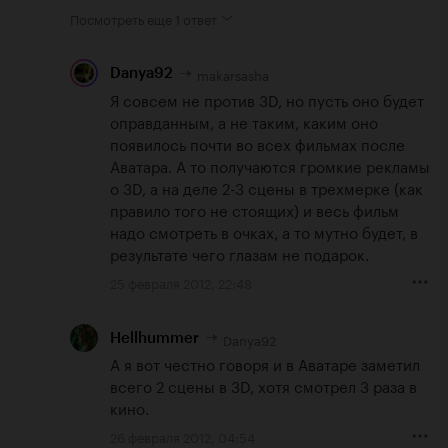
Посмотреть еще
1 ответ
makarsasha
Danya92
Я совсем не против 3D, но пусть оно будет 
оправданным, а не таким, каким оно 
появилось почти во всех фильмах после 
Аватара. А то получаются громкие рекламы 
о 3D, а на деле 2-3 сцены в трехмерке (как 
правило того не стоящих) и весь фильм 
надо смотреть в очках, а то мутно будет, в 
результате чего глазам не подарок.
25 февраля 2012, 22:48
Danya92
Hellhummer
А я вот честно говоря и в Аватаре заметил 
всего 2 сцены в 3D, хотя смотрел 3 раза в 
кино.
26 февраля 2012, 04:54