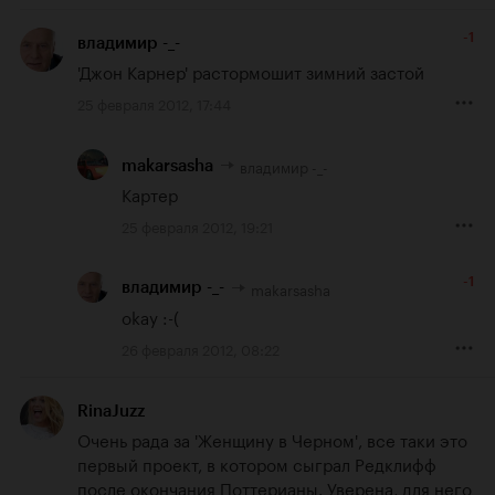
-1
владимир -_-
'Джон Карнер' растормошит зимний застой
25 февраля 2012, 17:44
владимир -_-
makarsasha
Картер
25 февраля 2012, 19:21
-1
makarsasha
владимир -_-
okay :-(
26 февраля 2012, 08:22
RinaJuzz
Очень рада за 'Женщину в Черном', все таки это 
первый проект, в котором сыграл Редклифф 
после окончания Поттерианы. Уверена, для него 