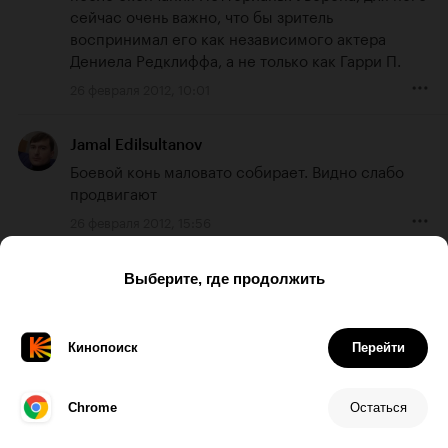
сейчас очень важно, что бы зритель 
воспринимал его как независимого актера 
Дениела Редклиффа, а не только как Гарри П.
26 февраля 2012, 10:01
Jamal Edilsultanov
Боевой конь маловато собирает. Видно слабо 
продвигают
26 февраля 2012, 15:56