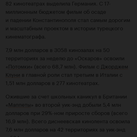
82 кинотеатрах выделила Германия. С 17-
миллионным бюджетом фильм об осаде
и падении Константинополя стал самым дорогим
и масштабным проектом в истории турецкого
кинематографа.
7,9 млн долларов в 3058 кинозалах на 50
территориях за неделю до «Оскаров» освоили
«
Потомки
» (всего 68,7 млн). Фильм с
Джорджем
Клуни
в главной роли стал третьим в Италии с
1,51 млн долларов в 277 кинотеатрах.
Ожившие за счет школьных каникул в Британии
«
Маппеты
» во второй уик-энд добыли 5,4 млн
долларов при 29%-ном приросте сборов (всего
16,9 млн). Всего диснеевская кинолента освоила
7,6 млн долларов на 42 территориях за уик-энд