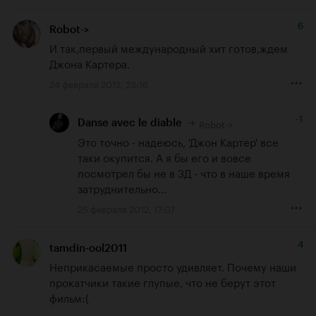
6
Robot->
И так,первый международный хит готов,ждем 
Джона Картера.
24 февраля 2012, 23:16
-1
Robot->
Danse avec le diable
Это точно - надеюсь, 'Джон Картер' все 
таки окупится. А я бы его и вовсе 
посмотрел бы не в 3Д - что в наше время 
затруднительно...
25 февраля 2012, 17:07
4
tamdin-ool2011
Неприкасаемые просто удивляет. Почему наши 
прокатчики такие глупые, что не берут этот 
фильм:(