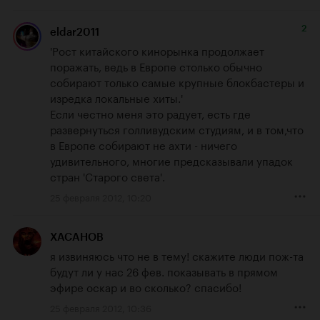
2
eldar2011
'Рост китайского кинорынка продолжает 
поражать, ведь в Европе столько обычно 
собирают только самые крупные блокбастеры и 
изредка локальные хиты.' 

Если честно меня это радует, есть где 
развернуться голливудским студиям, и в том,что 
в Европе собирают не ахти - ничего 
удивительного, многие предсказывали упадок 
стран 'Старого света'.
25 февраля 2012, 10:20
ХАСАНОВ
я извиняюсь что не в тему! скажите люди пож-та 
будут ли у нас 26 фев. показывать в прямом 
эфире оскар и во сколько? спасибо!
25 февраля 2012, 10:36