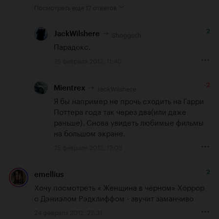
Посмотреть еще
17 ответов
2
Shoggoth
JackWilshere
Парадокс.
25 февраля 2012, 11:40
-2
JackWilshere
Mientrex
Я бы например не прочь сходить на Гарри 
Поттера года так через два(или даже 
раньше). Снова увидеть любимые фильмы 
на большом экране.
25 февраля 2012, 17:03
2
emellius
Хочу посмотреть « Женщина в чёрном» Хоррор

с Дэниэлом Рэдклиффом - звучит заманчиво
24 февраля 2012, 22:31