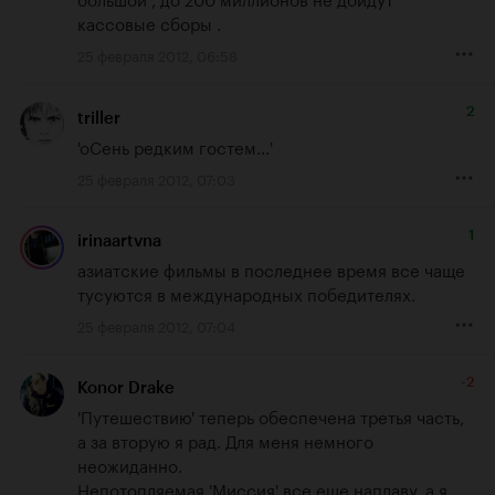
кассовые сборы .
25 февраля 2012, 06:58
2
triller
'оСень редким гостем...'
25 февраля 2012, 07:03
1
irinaartvna
азиатские фильмы в последнее время все чаще 
тусуются в международных победителях.
25 февраля 2012, 07:04
-2
Konor Drake
'Путешествию' теперь обеспечена третья часть, 
а за вторую я рад. Для меня немного 
неожиданно.

Непотопляемая 'Миссия' все еще наплаву, а я 