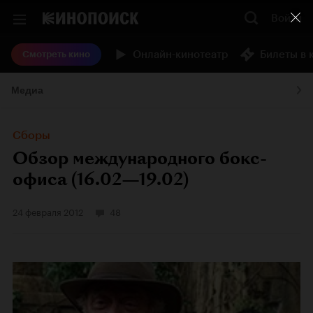
Войти
Онлайн-кинотеатр
Билеты в 
Смотреть кино
Медиа
Сборы
Обзор международного бокс-
офиса (16.02—19.02)
24 февраля 2012
48