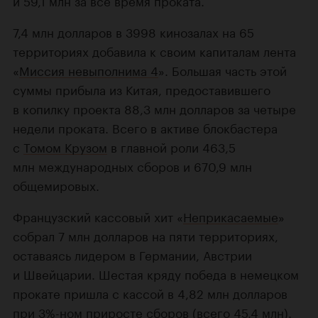
и 59,1 млн за все время проката.
7,4 млн долларов в 3998 кинозалах на 65
территориях добавила к своим капиталам лента
«
Миссия невыполнима 4
». Большая часть этой
суммы прибыла из Китая, предоставившего
в копилку проекта 88,3 млн долларов за четыре
недели проката. Всего в активе блокбастера
с
Томом Крузом
в главной роли 463,5
млн международных сборов и 670,9 млн
общемировых.
Французский кассовый хит «
Неприкасаемые
»
собрал 7 млн долларов на пяти территориях,
оставаясь лидером в Германии, Австрии
и Швейцарии. Шестая кряду победа в немецком
прокате пришла с кассой в 4,82 млн долларов
при 3%-ном приросте сборов (всего 45,4 млн).