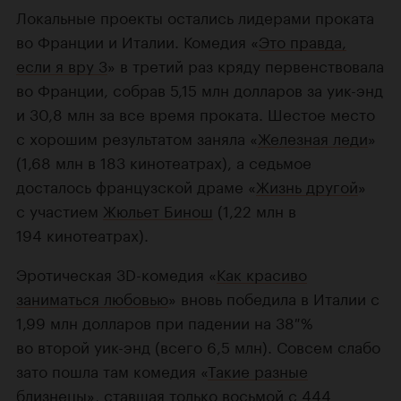
Локальные проекты остались лидерами проката
во Франции и Италии. Комедия «
Это правда,
если я вру 3
» в третий раз кряду первенствовала
во Франции, собрав 5,15 млн долларов за уик-энд
и 30,8 млн за все время проката. Шестое место
с хорошим результатом заняла «
Железная леди
»
(1,68 млн в 183 кинотеатрах), а седьмое
досталось французской драме «
Жизнь другой
»
с участием
Жюльет Бинош
(1,22 млн в
194 кинотеатрах).
Эротическая 3D-комедия «
Как красиво
заниматься любовью
» вновь победила в Италии с
1,99 млн долларов при падении на 38 %
во второй уик-энд (всего 6,5 млн). Совсем слабо
зато пошла там комедия «
Такие разные
близнецы
», ставшая только восьмой с 444