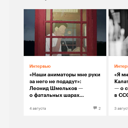
Интервью
Интер
«Наши аниматоры мне руки
«Я м
за него не подадут»:
Кала
Леонид Шмельков —
— о 
о фатальных шарах
в СС
«Непокоя» и феномене
и ки
4 августа
2
3 авгус
синего пса Андрея
изоб
на с
и же