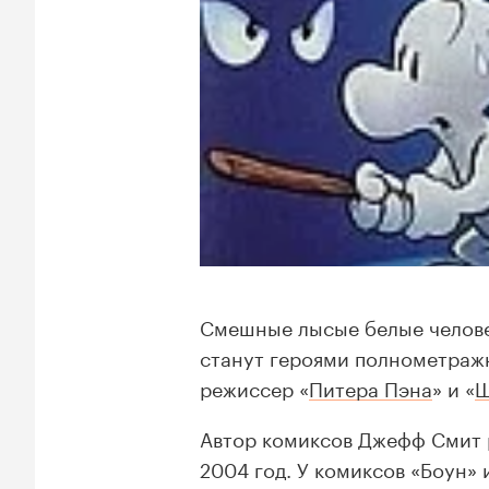
Смешные лысые белые челове
станут героями полнометраж
режиссер «
Питера Пэна
» и «
Ш
Автор комиксов Джефф Смит р
2004 год. У комиксов «Боун»