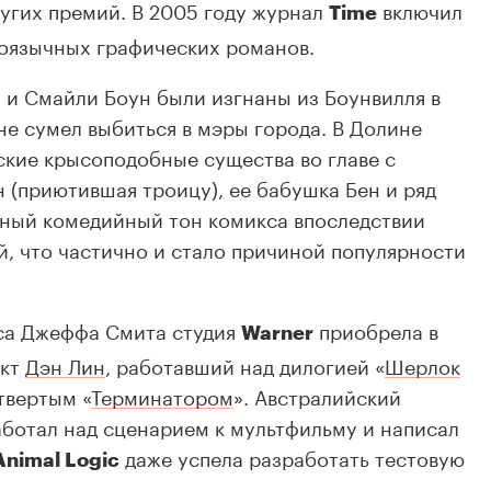
ругих премий. В 2005 году журнал
включил
Time
лоязычных графических романов.
 и Смайли Боун были изгнаны из Боунвилля в
не сумел выбиться в мэры города. В Долине
кие крысоподобные существа во главе с
н (приютившая троицу), ее бабушка Бен и ряд
ьный комедийный тон комикса впоследствии
й, что частично и стало причиной популярности
са Джеффа Смита студия
приобрела в
Warner
ект
Дэн Лин
, работавший над дилогией «
Шерлок
етвертым «
Терминатором
». Австралийский
ботал над сценарием к мультфильму и написал
даже успела разработать тестовую
Animal Logic