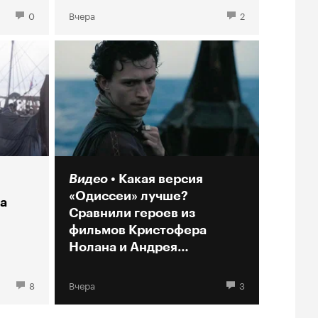
0
Вчера
2
Видео
Какая версия
«Одиссеи» лучше?
а
Сравнили героев из
фильмов Кристофера
Нолана и Андрея
Кончаловского
8
Вчера
3