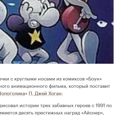
чки с круглыми носами из комиксов «Боун»
ного анимационного фильма, который поставит
опоголика
»
П. Джей Хоган
.
исовал истории трех забавных героев с 1991 по
 имеется десять престижных наград «Айснер»,