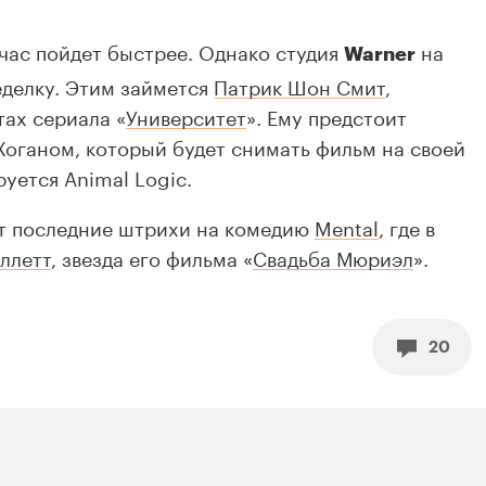
йчас пойдет быстрее. Однако студия
на
Warner
еделку. Этим займется
Патрик Шон Смит
,
тах сериала «
Университет
». Ему предстоит
 Хоганом, который будет снимать фильм на своей
руется Animal Logic.
т последние штрихи на комедию
Mental
, где в
ллетт
, звезда его фильма «
Свадьба Мюриэл
».
20