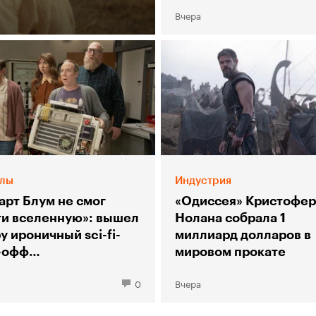
Столяр
Вчера
лы
Индустрия
арт Блум не смог
«Одиссея» Кристофер
ти вселенную»: вышел
Нолана собрала 1
у ироничный sci-fi-
миллиард долларов в
-офф
мировом прокате
рии большого взрыва»
0
Вчера