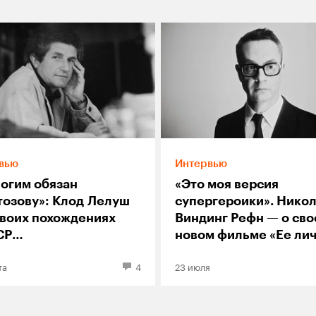
вью
Интервью
ногим обязан
«Это моя версия
тозову»: Клод Лелуш
супергероики». Нико
своих похождениях
Виндинг Рефн — о св
СР
новом фильме «Ее ли
нолюбительской
ад»
та
4
23 июля
ретательности
ъемках «Мужчины
нщины»