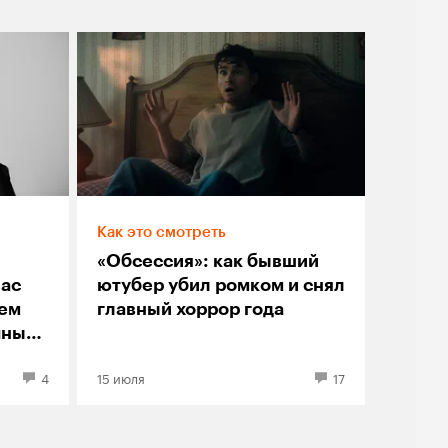
Как это смотреть
«Обсессия»: как бывший
лас
ютубер убил ромком и снял
оем
главный хоррор года
чный
4
15 июля
17