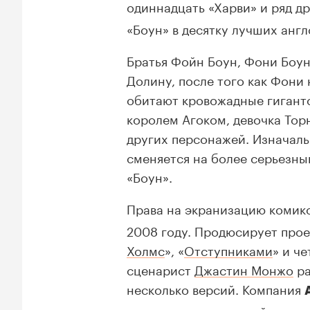
одиннадцать «Харви» и ряд д
«Боун» в десятку лучших анг
Братья Фойн Боун, Фони Боун
Долину, после того как Фони 
обитают кровожадные гигантс
королем Агоком, девочка Тор
других персонажей. Изначал
сменяется на более серьезны
«Боун».
Права на экранизацию комик
2008 году. Продюсирует про
Холмс
», «
Отступниками
» и ч
сценарист
Джастин Монжо
ра
несколько версий. Компания