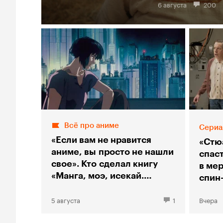
6 августа
200
Всё про аниме
Сериа
«Если вам не нравится
«Стю
аниме, вы просто не нашли
спас
свое». Кто сделал книгу
в мер
«Манга, моэ, исекай.
спин
Большой гид по аниме»
«Тео
5 августа
1
Вчера