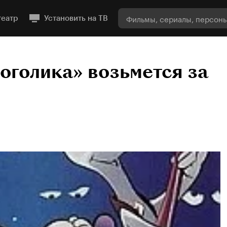
театр
Установить на ТВ
голика» возьмется за