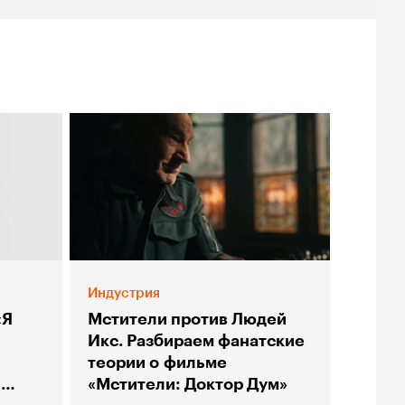
Индустрия
«Я
Мстители против Людей
Икс. Разбираем фанатские
теории о фильме
ы
«Мстители: Доктор Дум»