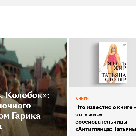
. Колобок»:
Книги
лочного
Что известно о книге 
ом Гарика
есть жир»
соосновательницы
а
«Антиглянца» Татьян