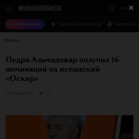
Войти
Онлайн-кинотеатр
Билеты в 
Смотреть кино
Медиа
Педро Альмодовар получил 16
номинаций на испанский
«Оскар»
15 января 2012
52