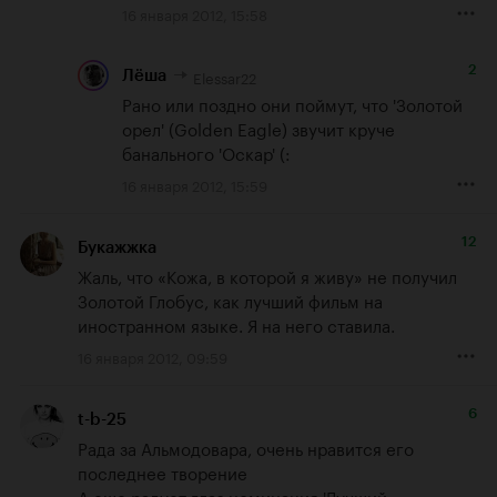
16 января 2012, 15:58
2
Elessar22
Лёша
Рано или поздно они поймут, что 'Золотой 
орел' (Golden Eagle) звучит круче 
банального 'Оскар' (:
16 января 2012, 15:59
12
Букажжка
Жаль, что «Кожа, в которой я живу» не получил 
Золотой Глобус, как лучший фильм на 
иностранном языке. Я на него ставила.
16 января 2012, 09:59
6
t-b-25
Рада за Альмодовара, очень нравится его 
последнее творение

А еще радует глаз номинация 'Лучший 