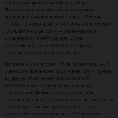
и дебютный фильм
Кике Маильо
«
Ева:
Искусственный разум
», совсем недавно
вышедший в ограниченный прокат в России.
У «Евы» 12 номинаций, в том числе и в категории
«Лучшая мужская роль» — соревноваться
с Бандерасом будет
Даниэль Брюль
,
исполнивший роль инженера, которому
поручают создать
робота-ребенка
.
На премию в категории «Лучший оригинальный
сценарий» претендует
Вуди Аллен
. Его «
Полночь
в Париже
» была
американо-испанской
копродукцией. А в номинации «Лучший
европейский фильм», где представлены
неиспанские ленты, соревноваться за бронзовый
бюст Гойи — так выглядит награда — будут
«
Джейн Эйр
»
Кэри Фукунаги
, «
Меланхолия
»