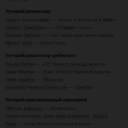
Лучший режиссер
Педро Альмодовар — «Кожа, в которой я живу»
Бенито Самбрано
— «Спящий голос»
Энрике Урбису — «Нет мира для нечестивых»
Матео Хиль
— «Блэкторн»
:
Лучший
режиссер-дебютант
Паула Ортиз
— «
От твоего окна до моего
»
Кике Маильо — «Ева: Искусственный разум»
Пако Аранго
— «
Мактуб
»
Эдуардо
Чаперо-Джексон
— «
Вербо
»
Лучший оригинальный сценарий
Мигель Баррош
— «Блэкторн»
Серхи Белбель,
Кристина Клементе
,
Марти
Рока
— «Ева: Искусственный разум»