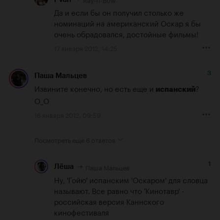
Да и если бы он получил столько же 
номинаций на американский Оскар я бы 
очень обрадовался, достойные фильмы!
17 января 2012, 14:25
3
Паша Мальцев
Извините конечно, но есть еще и 
? 
испанский
О_О
16 января 2012, 09:59
Посмотреть еще
6 ответов
1
Паша Мальцев
Лёша
Ну, 'Гойю' испанским 'Оскаром' для словца 
называют. Все равно что 'Кинотавр' - 
российская версия Каннского 
кинофестиваля