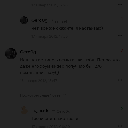
17 января 2012, 17:28
-1
sirinael
Gerc0g
нет, все же скажите, я настаиваю)
17 января 2012, 17:29
-7
Gerc0g
Испанские киноакдемики так любят Педро, что 
даже его хоум-видео получило бы 1276 
номинаций. тьфу(((
16 января 2012, 15:47
Посмотреть еще
1 ответ
2
Gerc0g
lis_inside
Троли они такие троли.
17 января 2012, 06:30