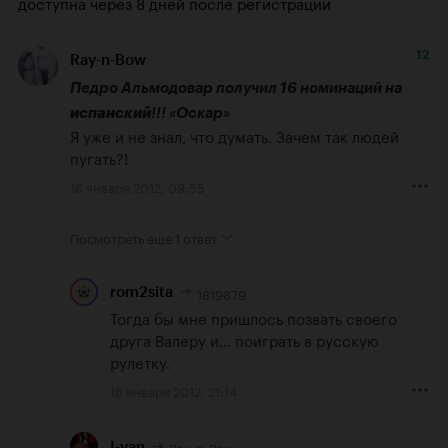
доступна через 8 дней после регистрации
12
Ray-n-Bow
Педро Альмодовар получил 16 номинаций на 
испанский
!!! «Оскар»
Я уже и не знал, что думать. Зачем так людей 
пугать?!
16 января 2012, 09:55
Посмотреть еще
1 ответ
1819879
rom2sita
Тогда бы мне пришлось позвать своего 
друга Валеру и... поиграть в русскую 
рулетку.
16 января 2012, 21:14
Ray-n-Bow
I-van