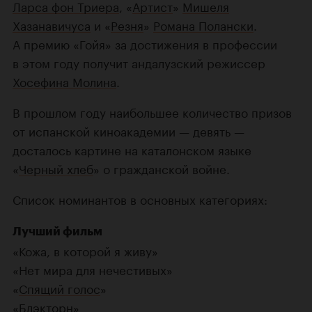
Ларса фон Триера
, «
Артист
»
Мишеля
Хазанавичуса
и «
Резня
»
Романа Полански
.
А премию «Гойя» за достижения в профессии
в этом году получит андалузский режиссер
Хосефина Молина
.
В прошлом году наибольшее количество призов
от испанской киноакадемии — девять —
досталось картине на каталонском языке
«
Черный хлеб
» о гражданской войне.
Список номинантов в основных категориях:
Лучший фильм
«Кожа, в которой я живу»
«Нет мира для нечестивых»
«
Спящий голос
»
«
Блэкторн
»