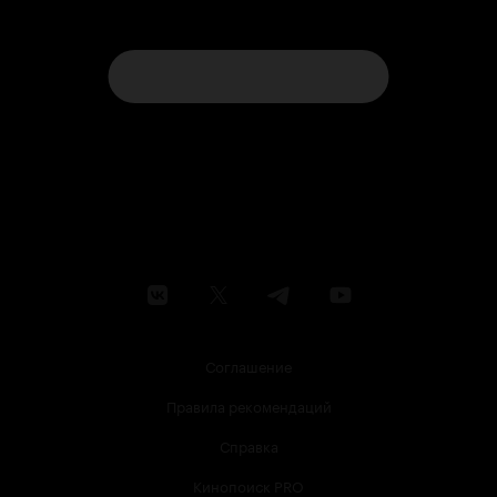
Соглашение
Правила рекомендаций
Справка
Кинопоиск PRO