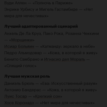
Вуди Аллен — «Полночь в Париже»
Энрике Урбису и Мигель Гастамбиде — «Нет
мира для нечестивых»
Лучший адаптированный сценарий
Анхель Де Ла Круз, Пако Рока, Розанна Чеккини
— «
Морщинки
»
Исиар Больяин
— «Катманду: зеркало в небе»
Педро Альмодовар — «Кожа, в которой я живу»
Бенито Самбрано и
Игнасио дел Мораль
—
«Спящий голос»
Лучшая мужская роль
Даниэль Брюль — «Ева: Искусственный разум»
Антонио Бандерас — «Кожа, в которой я живу»
Луис Тосар
— «
Крепкий сон
»
Хосе Коронадо
— «Нет мира для нечестивых»