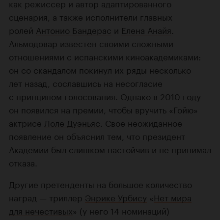
как режиссер и автор адаптированного
сценария, а также исполнители главных
ролей
Антонио Бандерас
и
Елена Анайя
.
Альмодовар известен своими сложными
отношениями с испанскими киноакадемиками:
он со скандалом покинул их ряды несколько
лет назад, сославшись на несогласие
с принципом голосования. Однако в 2010 году
он появился на премии, чтобы вручить «Гойю»
актрисе
Лоле Дуэньяс
. Свое неожиданное
появление он объяснил тем, что президент
Академии был слишком настойчив и не принимал
отказа.
Другие претенденты на большое количество
наград — триллер
Энрике Урбису
«
Нет мира
для нечестивых
» (у него 14 номинаций)