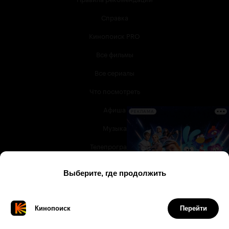
Справка
Кинопоиск PRO
Все фильмы
Все сериалы
Что посмотреть
Афиша
РЕКЛАМА
Музыка
Телепрограмма
Книги
Служба поддержки
© 2003 —
2026
,
Кинопоиск
18
+
Проект компании