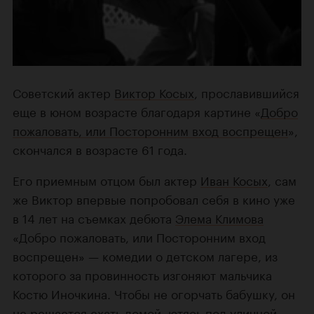
Советский актер
Виктор Косых
, прославившийся
еще в юном возрасте благодаря картине «
Добро
пожаловать, или Посторонним вход воспрещен
»,
скончался в возрасте 61 года.
Его приемным отцом был актер
Иван Косых
, сам
же Виктор впервые попробовал себя в кино уже
в 14 лет на съемках дебюта
Элема Климова
«Добро пожаловать, или Посторонним вход
воспрещен» — комедии о детском лагере, из
которого за провинность изгоняют мальчика
Костю Иночкина. Чтобы не огорчать бабушку, он
не решается ехать домой, ютясь под уличной