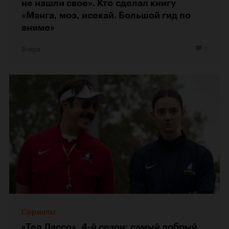
не нашли свое». Кто сделал книгу
«Манга, моэ, исекай. Большой гид по
аниме»
Вчера
1
Сериалы
«Тед Лассо», 4-й сезон: самый добрый