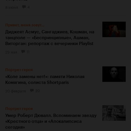
8 июня
4
Привет, меня зовут…
Диджеят Асмус, Сангаджиев, Кошман, на
танцполе — «Беспринципные», Ашман,
Виторган: репортаж с вечеринки Playlist
29 мая
11
Портрет героя
«Коле замены нет!»: памяти Николая
Комягина, солиста Shortparis
20 февраля
20
Портрет героя
Умер Роберт Дювалл. Вспоминаем звезду
«Крестного отца» и «Апокалипсиса
сегодня»