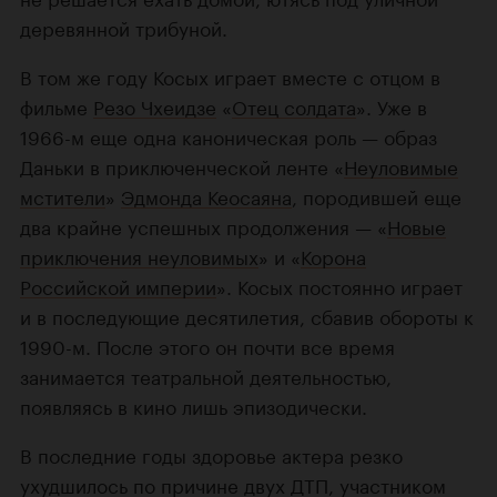
деревянной трибуной.
В том же году Косых играет вместе с отцом в
фильме
Резо Чхеидзе
«
Отец солдата
». Уже в
1966-м еще одна каноническая роль — образ
Даньки в приключенческой ленте «
Неуловимые
мстители
»
Эдмонда Кеосаяна
, породившей еще
два крайне успешных продолжения — «
Новые
приключения неуловимых
» и «
Корона
Российской империи
». Косых постоянно играет
и в последующие десятилетия, сбавив обороты к
1990-м. После этого он почти все время
занимается театральной деятельностью,
появляясь в кино лишь эпизодически.
В последние годы здоровье актера резко
ухудшилось по причине двух ДТП, участником