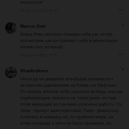
получится!
10 августа 2011, 15:01
1
Marcus_Rayt
Киану Ривз неплохо показал себя как актер, 
посмотрим как он проявит себя в режиссюре, 
желаю ему успехов)
10 августа 2011, 15:11
2
VitasAndreev
Никогда не разделял всеобщей ненависти к 
актерским дарованиям ни Ривза, ни Аффлека. 
По-моему, вполне себе хорошие актеры, иногда 
подбирающие немного не 'свои' роли, но при 
этом имеющие за плечами отличные работы. По 
теме - проект заинтересовал, Ривз - режиссер, 
конечно, в новинку, но, по крайней мере, на 
этом поприще у него не было провалов, по 
которым можно было бы судить, заранее ожидая 