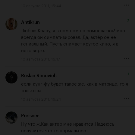
10 августа 2011, 15:44
2
Antikrun
Люблю Кеану, я в нём нем не сомневаюсь! мне 
всегда он симпатизировал. Да, актёр он не 
гениальный. Пусть снимает крутое кино, я в 
него верю.
10 августа 2011, 16:17
1
Ruslan Rimovich
если кунг-фу будет такое же, как в матрице, то я 
только за
10 августа 2011, 16:24
Preisner
Ну что ж.Как актер мне нравится!Надеюсь 
получится что-то нормальное.