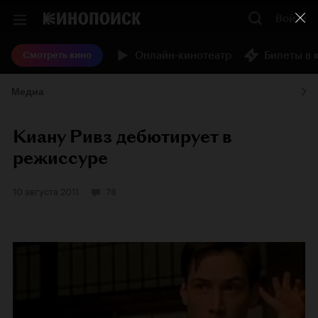
Войти
Онлайн-кинотеатр
Билеты в 
Смотреть кино
Медиа
Киану Ривз дебютирует в
режиссуре
10 августа 2011
78