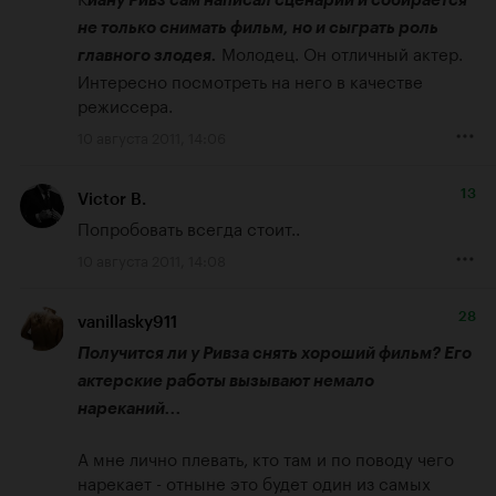
иану Ривз сам написал сценарий и собирается 
не только снимать фильм, но и сыграть роль 
 Молодец. Он отличный актер. 
главного злодея.
Интересно посмотреть на него в качестве 
режиссера.
10 августа 2011, 14:06
13
Victor B.
Попробовать всегда стоит..
10 августа 2011, 14:08
28
vanillasky911
Получится ли у Ривза снять хороший фильм? Его 
актерские работы вызывают немало 
нареканий...
А мне лично плевать, кто там и по поводу чего 
нарекает - отныне это будет один из самых 