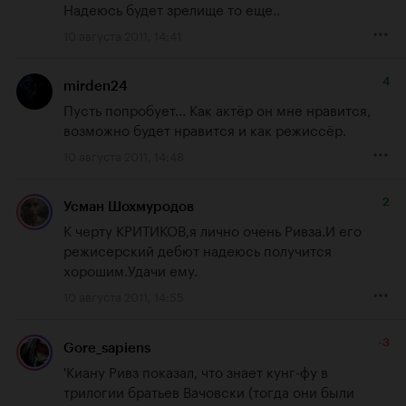
Надеюсь будет зрелище то еще..
10 августа 2011, 14:41
4
mirden24
Пусть попробует... Как актёр он мне нравится, 
возможно будет нравится и как режиссёр.
10 августа 2011, 14:48
2
Усман Шохмуродов
К черту КРИТИКОВ,я лично очень Ривза.И его 
режисерский дебют надеюсь получится 
хорошим.Удачи ему.
10 августа 2011, 14:55
-3
Gore_sapiens
'Киану Ривз показал, что знает кунг-фу в 
трилогии братьев Вачовски (тогда они были 