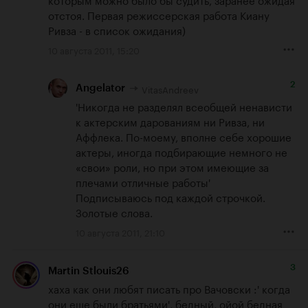
отстоя. Первая режиссерская работа Киану 
Ривза - в список ожидания)
10 августа 2011, 15:20
2
VitasAndreev
Angelator
'Никогда не разделял всеобщей ненависти 
к актерским дарованиям ни Ривза, ни 
Аффлека. По-моему, вполне себе хорошие 
актеры, иногда подбирающие немного не 
«свои» роли, но при этом имеющие за 
плечами отличные работы'

Подписываюсь под каждой строчкой. 
Золотые слова.
10 августа 2011, 21:10
3
Martin Stlouis26
хаха как они любят писать про Вачовски :' когда 
они еще были братьями', бедный, ойой бедная 