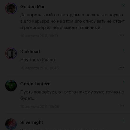
2
Golden Man
Да нормальный он актер,было несколько неудач 
в его карьере,но на этом его списывать не стоит 
и режиссер из него выйдет отличный!
10 августа 2011, 18:19
1
Dickhead
Hey there Keanu
10 августа 2011, 18:45
1
Green Lantern
Пусть попробует, от этого никому хуже точно не 
будет...
10 августа 2011, 19:06
1
Silvernight
Что гадать, посмотрим, остаётся только 