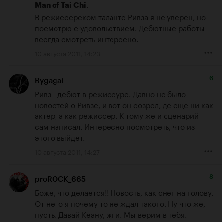
.

Man of Tai Chi
В режиссерском таланте Ривза я не уверен, но 
посмотрю с удовольствием. Дебютные работы 
всегда смотреть интересно.
10 августа 2011, 14:23
6
Bygagai
Ривз - дебют в режиссуре. Давно не было 
новостей о Ривзе, и вот он созрел, де еще ни как 
актер, а как режиссер. К тому же и сценарий 
сам написал. Интересно посмотреть, что из 
этого выйдет.
10 августа 2011, 14:27
8
proROCK_665
Боже, что делается!! Новость, как снег на голову. 
От него я почему то не ждал такого. Ну что же, 
пусть. Давай Кеану, жги. Мы верим в тебя.