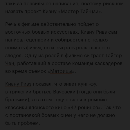
таки за правильное написание, поэтому рискнем
назвать проект Киану «Мастер Тай-цзи».
Речь в фильме действительно пойдет о
восточных боевых искусствах. Киану Ривз сам
написал сценарий и собирается не только
снимать фильм, но и сыграть роль главного
злодея. Одну из ролей в фильме сыграет
Тайгер
Чен
, работавший в составе команды каскадеров
во время съемок «
Матрицы
».
Киану Ривз
показал, что знает кунг-фу,
в трилогии братьев
Вачовски
(тогда они были
братьями), а в этом году снялся в ремейке
классики японского кино «
47 ронинов
». Так что
с постановкой боевых сцен у него не должно
быть проблем.