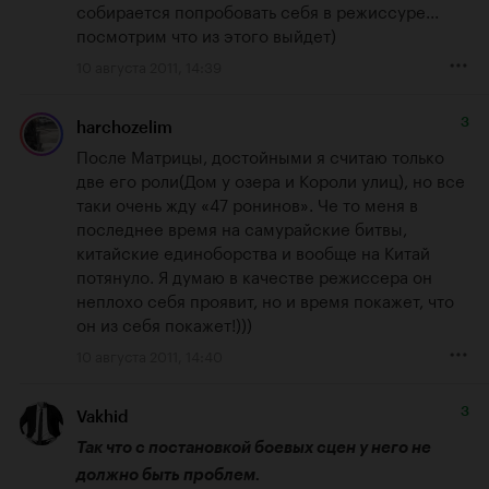
собирается попробовать себя в режиссуре... 
посмотрим что из этого выйдет)
10 августа 2011, 14:39
3
harchozelim
После Матрицы, достойными я считаю только 
две его роли(Дом у озера и Короли улиц), но все 
таки очень жду «47 ронинов». Че то меня в 
последнее время на самурайские битвы, 
китайские единоборства и вообще на Китай 
потянуло. Я думаю в качестве режиссера он 
неплохо себя проявит, но и время покажет, что 
он из себя покажет!)))
10 августа 2011, 14:40
3
Vakhid
Так что с постановкой боевых сцен у него не 
должно быть проблем.