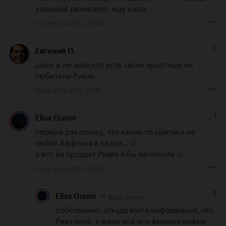
хороший режисерр. жду кино.
10 августа 2011, 20:38
3
Евгений П.
даже и не знал,что есть такие яростные не 
любители Ривза
10 августа 2011, 21:31
1
Elisa Gunnt
первый раз слышу, что какие-то критики не 
любят Аффлека в кадре... :(

а вот на продукт Ризва я бы взглянула :)
10 августа 2011, 21:46
3
Elisa Gunnt
Elisa Gunnt
собственно, откуда взята информация, что 
Ривз плох, у меня вся его фильмография - 