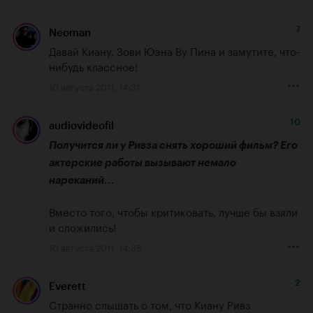
7
Neoman
Давай Киану. Зови Юэна Ву Пина и замутите, что-
нибудь классное!
10 августа 2011, 14:31
10
audiovideofil
Получится ли у Ривза снять хороший фильм? Его 
актерские работы вызывают немало 
нареканий...
Вместо того, чтобы критиковать, лучше бы взяли 
и сложились!
10 августа 2011, 14:35
2
Everett
Странно слышать о том, что Киану Ривз 