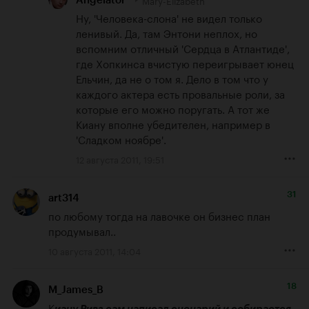
Mary-Elizabeth
Ну, 'Человека-слона' не видел только 
ленивый. Да, там Энтони неплох, но 
вспомним отличный 'Сердца в Атлантиде', 
где Хопкинса вчистую переигрывает юнец 
Ельчин, да не о том я. Дело в том что у 
каждого актера есть провальные роли, за 
которые его можно поругать. А тот же 
Киану вполне убедителен, например в 
'Сладком ноябре'.
12 августа 2011, 19:51
31
art314
по любому тогда на лавочке он бизнес план 
продумывал..
10 августа 2011, 14:04
18
M_James_B
К