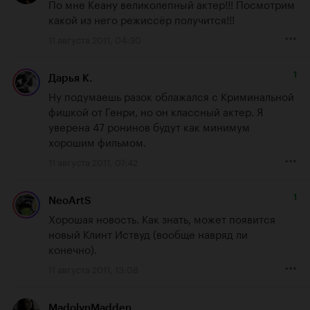
По мне Кеану великолепный актер!!! Посмотрим 
какой из него режиссёр получится!!!
11 августа 2011, 04:30
1
Дарья К.
Ну подумаешь разок облажался с Криминальной 
фишкой от Генри, но он классный актер. Я 
уверена 47 ронинов будут как минимум 
хорошим фильмом.
11 августа 2011, 07:42
1
NeoArtS
Хорошая новость. Как знать, может появится 
новый Клинт Иствуд (вообще навряд ли 
конечно).
11 августа 2011, 13:08
MadolynMadden