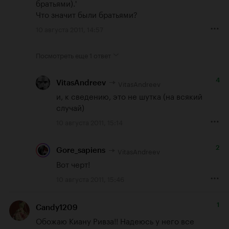
братьями).'

Что значит были братьями?
10 августа 2011, 14:57
Посмотреть еще
1 ответ
4
VitasAndreev
VitasAndreev
и, к сведению, это не шутка (на всякий 
случай)
10 августа 2011, 15:14
2
VitasAndreev
Gore_sapiens
Вот черт!
10 августа 2011, 15:46
1
Candy1209
Обожаю Киану Ривза!! Надеюсь у него все 