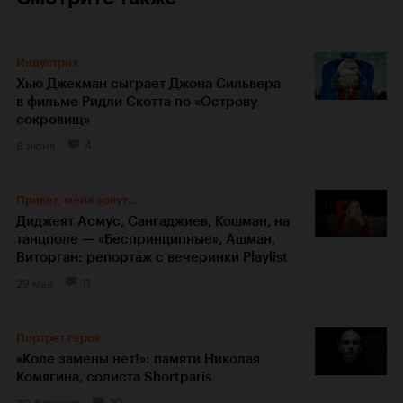
Индустрия
Хью Джекман сыграет Джона Сильвера
в фильме Ридли Скотта по «Острову
сокровищ»
8 июня
4
Привет, меня зовут…
Диджеят Асмус, Сангаджиев, Кошман, на
танцполе — «Беспринципные», Ашман,
Виторган: репортаж с вечеринки Playlist
29 мая
11
Портрет героя
«Коле замены нет!»: памяти Николая
Комягина, солиста Shortparis
20 февраля
20