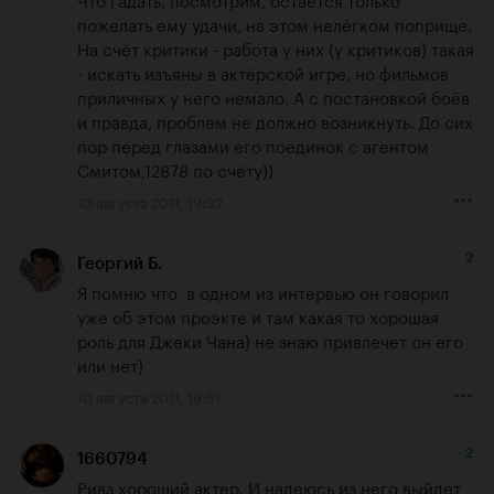
пожелать ему удачи, на этом нелёгком поприще. 
На счёт критики - работа у них (у критиков) такая 
- искать изъяны в актёрской игре, но фильмов 
приличных у него немало. А с постановкой боёв 
и правда, проблем не должно возникнуть. До сих 
пор перед глазами его поединок с агентом 
Смитом,12878 по счёту))
10 августа 2011, 19:32
2
Георгий Б.
Я помню что  в одном из интервью он говорил  
уже об этом проэкте и там какая то хорошая 
роль для Джеки Чана) не знаю привлечет он его 
или нет)
10 августа 2011, 19:51
2
1660794
Ривз хороший актер. И надеюсь из него выйдет 