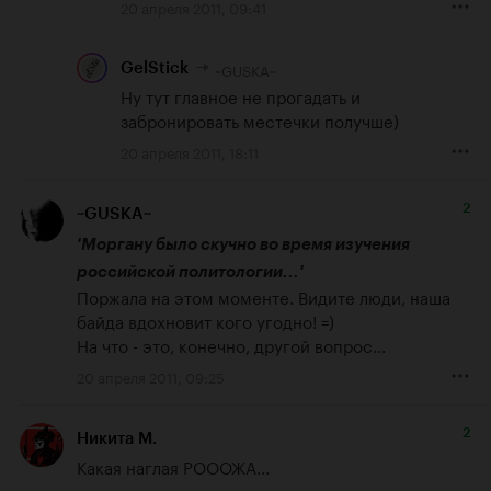
20 апреля 2011, 09:41
~GUSKA~
GelStick
Ну тут главное не прогадать и 
забронировать местечки получше)
20 апреля 2011, 18:11
2
~GUSKA~
'Моргану было скучно во время изучения 
российской политологии...'
Поржала на этом моменте. Видите люди, наша 
байда вдохновит кого угодно! =)

На что - это, конечно, другой вопрос...
20 апреля 2011, 09:25
2
Никита М.
Какая наглая РОООЖА...