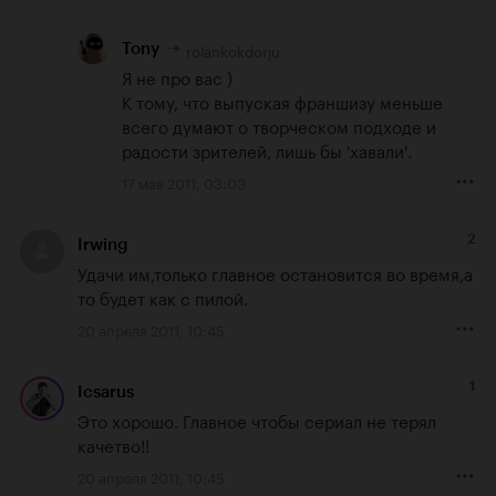
rolankokdorju
Tony
Я не про вас )

К тому, что выпуская франшизу меньше 
всего думают о творческом подходе и 
радости зрителей, лишь бы 'хавали'.
17 мая 2011, 03:03
2
Irwing
Удачи им,только главное остановится во время,а 
то будет как с пилой.
20 апреля 2011, 10:45
1
Icsarus
Это хорошо. Главное чтобы сериал не терял 
качетво!!
20 апреля 2011, 10:45