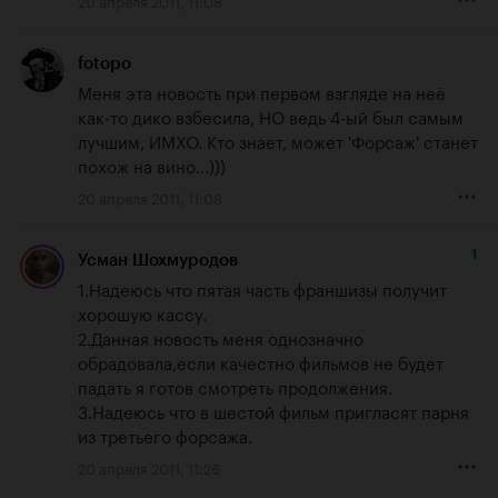
fotopo
Меня эта новость при первом взгляде на неё 
как-то дико взбесила, НО ведь 4-ый был самым 
лучшим, ИМХО. Кто знает, может 'Форсаж' станет 
похож на вино...)))
20 апреля 2011, 11:08
1
Усман Шохмуродов
1.Надеюсь что пятая часть франшизы получит 
хорошую кассу.

2.Данная новость меня однозначно 
обрадовала,если качестно фильмов не будет 
падать я готов смотреть продолжения.

3.Надеюсь что в шестой фильм пригласят парня 
из третьего форсажа.
20 апреля 2011, 11:26