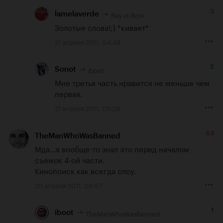
-3
Ray-n-Bow
lamelaverde
Золотые слова!;) *кивает*
21 апреля 2011, 04:48
2
iboot
Sonot
Мне третья часть нравится не меньше чем 
первая.
21 апреля 2011, 05:29
-53
TheManWhoWasBanned
Мда...я вообще-то знал это перед началом 
съёмок 4-ой части. 

Кинопоиск как всегда слоу.
20 апреля 2011, 08:57
1
TheManWhoWasBanned
iboot