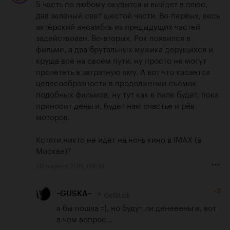
5 часть по любому окупится и выйдет в плюс, 
дав зелёный свет шестой части. Во-первых, весь 
актёрский ансамбль из предыдущих частей 
задействован. Во-вторых, Рок появился в 
фильме, а два брутальных мужика дерущихся и 
круша всё на своём пути, ну просто не могут 
пролететь в затратную яму. А вот что касается 
целесообразности в продолжении съёмок 
подобных фильмов, ну тут как в пиле будет, пока 
приносит деньги, будет нам счастье и рёв 
моторов. 

Кстати никто не идёт на ночь кино в IMAX (в 
Москве)?
20 апреля 2011, 09:19
-2
GelStick
~GUSKA~
я бы пошла =), но будут ли денеееньги, вот 
в чем вопрос...