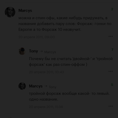
2
Marcys
можна и спин-офы, какие нибудь придумать, в 
название добавить пару слов: Форсаж: гонки по 
Европе а то Форсаж 10 незвучит.
20 апреля 2011, 09:00
7
Marcys
Tony
Почему бы не считать 'двойной-' и 'тройной 
форсаж' как раз спин-оффом )
20 апреля 2011, 10:43
5
Tony
Marcys
тройной форсаж вообще какой- то левый. 
одно название.
20 апреля 2011, 11:38