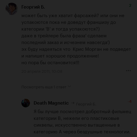
2
Георгий Б.
может быть уже хватит фарсажей? или они не 
успакоются пока не доведут франшизу до 
категории 'B' и тогда успакоются?)

даже в трейлере была фраза' сделаем 
последний заказ и исчезнем навсегда')

эх буду надеяться что  Крис Морган не подведет 
и напишет хорошое продолжение!

но пора бы остановится!!!
20 апреля 2011, 10:08
Посмотреть еще
1 ответ
-4
Георгий Б.
Death Magnetic
Я бы лучше посмотрел добротный фильмец 
категории B, нежели его пластиковые 
сиквелы, искусственно вытащенные в 
категорию A через бездушные технологии.