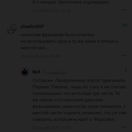
А я ожидал. Кинопоиск подтвердил.
21 апреля 2011, 03:16
24
chadic007
неплохая франшиза была конечно

но использовать одну и ту же идею в пятый и 
шестой раз...
20 апреля 2011, 08:59
1
chadic007
No1
Согласен. Продолжения портят оригиналы. 
Первые 'Пираты', лишь по тому я не считаю 
гениальными, что есть ещё три части. То 
же самое и со многими другими 
франшизами: даже когда идея гениальна, к 
шестой части тошнить начинает, что уж там 
говорить, когда речь идёт о 'Форсаже'.
20 апреля 2011, 15:15