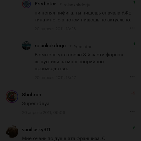
1
rolankokdorju
Predictor
ни понял нифига. ты пишешь сначала УЖЕ 
типа много а потом пишешь не актуально.
20 апреля 2011, 13:26
1
Predictor
rolankokdorju
В смысле уже после 3-й части форсаж 
выпустили на многосерийное 
производство.
20 апреля 2011, 13:47
-9
Shohruh
Super ideya
20 апреля 2011, 09:06
6
vanillasky911
Мне очень по душе эта франшиза. С 