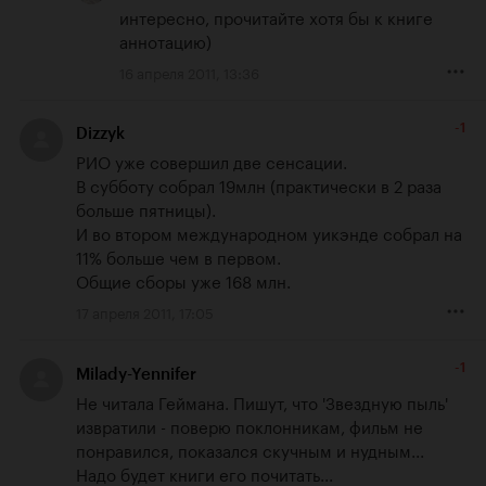
интересно, прочитайте хотя бы к книге 
аннотацию)
16 апреля 2011, 13:36
-1
Dizzyk
РИО уже совершил две сенсации.

В субботу собрал 19млн (практически в 2 раза 
больше пятницы).

И во втором международном уикэнде собрал на 
11% больше чем в первом.

Общие сборы уже 168 млн.
17 апреля 2011, 17:05
-1
Milady-Yennifer
Не читала Геймана. Пишут, что 'Звездную пыль' 
извратили - поверю поклонникам, фильм не 
понравился, показался скучным и нудным...

Надо будет книги его почитать...