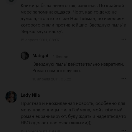
Книжица была ничего так, занятная. По крайней 
мере запоминающаяся. Черт, как-то даже не 
думала, что это тот же Нил Гейман, по изделиям 
которого сняли противнейшие 'Звездную пыль' и 
'Зеркальную маску'.
15 апреля 2011, 08:07
Ilmenni
Mabgat
'Звездную пыль' действительно извратили. 
Роман намного лучше.
16 апреля 2011, 05:22
Lady Nila
Приятная и неожиданная новость, особенно для 
меня поклонницы Нила Геймана, мой любимый 
роман экранизируют, буду ждать и надеяться,что 
НВО сделает нас счастливыми))).
15 апреля 2011, 09:08