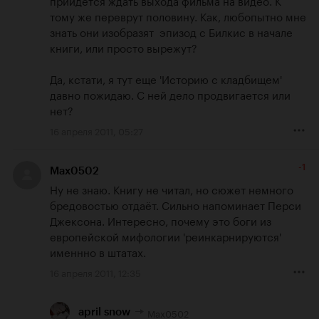
тому же переврут половину. Как, любопытно мне 
знать они изобразят  эпизод с Билкис в начале 
книги, или просто вырежут? 

Да, кстати, я тут еще 'Историю с кладбищем' 
давно пожидаю. С ней дело продвигается или 
нет?
16 апреля 2011, 05:27
-1
Max0502
Ну не знаю. Книгу не читал, но сюжет немного 
бредовостью отдаёт. Сильно напоминает Перси 
Джексона. Интересно, почему это боги из 
европейской мифологии 'реинкарнируются' 
именнно в штатах.
16 апреля 2011, 12:35
Max0502
april snow