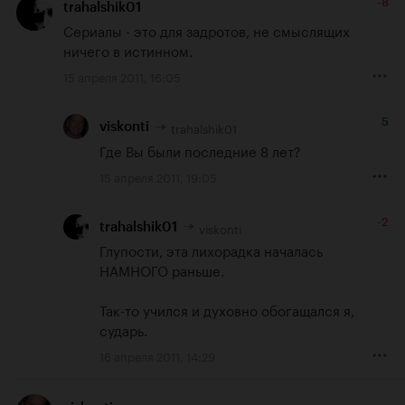
-8
trahalshik01
Сериалы - это для задротов, не смыслящих 
ничего в истинном.
15 апреля 2011, 16:05
5
trahalshik01
viskonti
Где Вы были последние 8 лет?
15 апреля 2011, 19:05
-2
viskonti
trahalshik01
Глупости, эта лихорадка началась 
НАМНОГО раньше.

Так-то учился и духовно обогащался я, 
сударь.
16 апреля 2011, 14:29