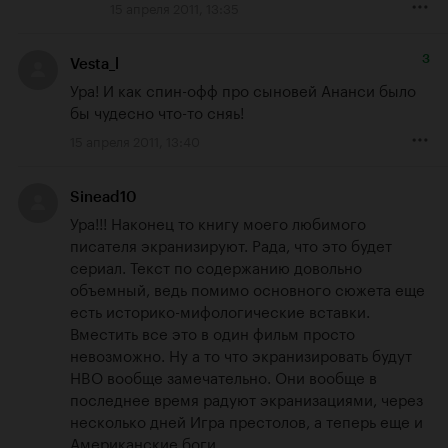
15 апреля 2011, 13:35
3
Vesta_l
Ура! И как спин-офф про сыновей Ананси было 
бы чудесно что-то сняь!
15 апреля 2011, 13:40
Sinead10
Ура!!! Наконец то книгу моего любимого 
писателя экранизируют. Рада, что это будет 
сериал. Текст по содержанию довольно 
объемный, ведь помимо основного сюжета еще 
есть историко-мифологические вставки. 
Вместить все это в один фильм просто 
невозможно. Ну а то что экранизировать будут 
HBO вообще замечательно. Они вообще в 
последнее время радуют экранизациями, через 
несколько дней Игра престолов, а теперь еще и 
Американские боги.