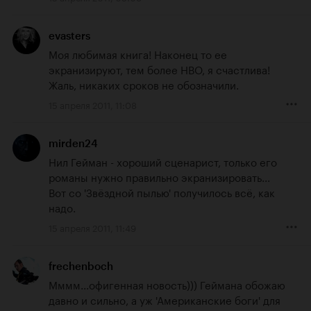
evasters
Моя любимая книга! Наконец то ее 
экранизируют, тем более НВО, я счастлива! 
Жаль, никаких сроков не обозначили.
15 апреля 2011, 11:08
mirden24
Нил Гейман - хороший сценарист, только его 
романы нужно правильно экранизировать... 

Вот со 'Звёздной пылью' получилось всё, как 
надо.
15 апреля 2011, 11:49
frechenboch
Мммм...офигенная новость))) Геймана обожаю 
давно и сильно, а уж 'Американские боги' для 