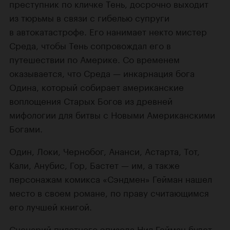
преступник по кличке Тень, досрочно выходит
из тюрьмы в связи с гибелью супруги
в автокатастрофе. Его нанимает некто мистер
Среда, чтобы Тень сопровождал его в
путешествии по Америке. Со временем
оказывается, что Среда — инкарнация бога
Одина, который собирает американские
воплощения Старых Богов из древней
мифологии для битвы с Новыми Американскими
Богами.
Один, Локи, Чернобог, Ананси, Астарта, Тот,
Кали, Анубис, Гор, Бастет — им, а также
персонажам комикса «Сэндмен» Гейман нашел
место в своем романе, по праву считающимся
его лучшей книгой.
Сценарий пилотного эпизода
Нил Гейман
будет