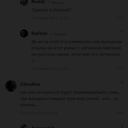
Badster
Nestid
Spasibo bolshoye!!!
15 апреля 2011, 12:30
1
Nestid
Badster
Да не за что)) И в комментах уже выложили 
ссылку на этот ролик с неплохой озвучкой 
на русском языке, если вам это актуально 
:)
15 апреля 2011, 12:52
7
d3molitor
как они интересно будут экранизировать главу, 
где женщина поедает мужчину своей...эээ...ну 
поняли...
15 апреля 2011, 06:14
1