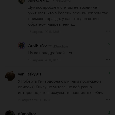
d3molitor
Алексей Ц.
Думаю, проблем с этим не возникнет, 
учитывая, что в России весь кинопром так 
снимают, правда, у нас это делается в 
обратном направлении…
15 апреля 2011, 13:51
2
d3molitor
AndRiaNo
Ну ка поподробней... =)
15 апреля 2011, 18:13
1
vanillasky911
У Роберта Ричардсона отличный послужной 
список=) Книгу не читала, но всё равно 
интересно, что в результате наснимают. Жду.
15 апреля 2011, 06:16
2
d3molitor