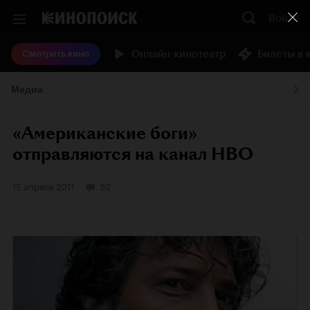
Войти
Онлайн-кинотеатр
Билеты в 
Смотреть кино
Медиа
«Американские боги»
отправляются на канал HBO
15 апреля 2011
52