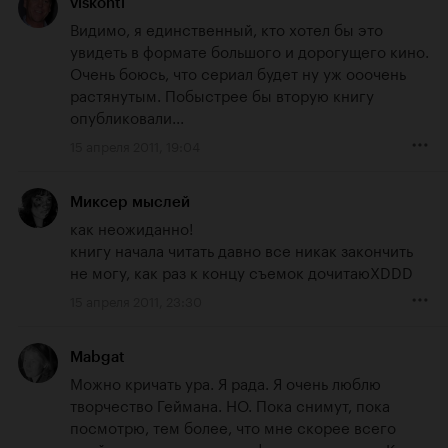
viskonti
Видимо, я единственный, кто хотел бы это 
увидеть в формате большого и дорогущего кино. 
Очень боюсь, что сериал будет ну уж ооочень 
растянутым. Побыстрее бы вторую книгу 
опубликовали...
15 апреля 2011, 19:04
Миксер мыслей
как неожиданно!

книгу начала читать давно все никак закончить 
не могу, как раз к концу съемок дочитаюXDDD
15 апреля 2011, 23:30
Mabgat
Можно кричать ура. Я рада. Я очень люблю 
творчество Геймана. НО. Пока снимут, пока 
посмотрю, тем более, что мне скорее всего 
прийдется ждать выхода фильма на видео. К 