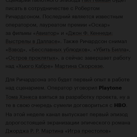
писать в сотрудничестве с Робертом
Ричардсоном. Последний является известным
оператором, лауреатом премии «Оскар»
за фильмы «
Авиатор
» и «
Джон Ф. Кеннеди:
Выстрелы в Далласе
». Также Ричардсон снимал
«
Взвод
», «
Бесславных ублюдков
», «
Убить Билла
»,
«
Остров проклятых
», а сейчас завершает работу
над «
Хьюго Кабре
»
Мартина Скорсезе
.
Для Ричардсона это будет первый опыт в работе
над сценарием. Оператор уговорил
Playtone
Тома Хэнкса
взяться за разработку проекта, ну а
те в свою очередь сумели договориться с
.
HBO
На этой неделе канал выпускает первый эпизод
дорогостоящей экранизации эпического романа
Джорджа Р. Р. Мартина
«
Игра престолов
»