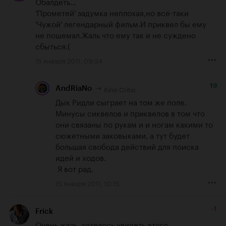
Обалдеть...

'Прометей' задумка неплохая,но всё-таки 
'Чужой' легендарный фильм.И приквел бы ему 
не пошемал.Жаль что ему так и не суждено 
сбыться.(
15 января 2011, 09:34
19
Kino Critic
AndRiaNo
Дык Ридли сыграет на том же поле. 
Минусы сиквелов и приквелов в том что 
они связаны по рукам и и ногам какими то 
сюжетными заковыками, а тут будет 
большая свобода действий для поиска 
идей и ходов.

 Я вот рад.
15 января 2011, 10:15
-1
Frick
Очень жаль, хотелось увидеть этого 