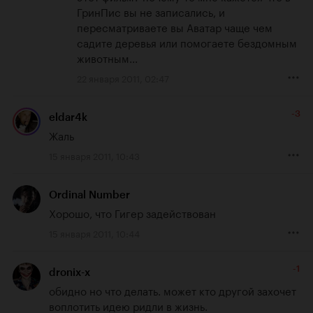
ГринПис вы не записались, и 
пересматриваете вы Аватар чаще чем 
садите деревья или помогаете бездомным 
животным...
22 января 2011, 02:47
-3
eldar4k
Жаль
15 января 2011, 10:43
Ordinal Number
Хорошо, что Гигер задействован
15 января 2011, 10:44
-1
dronix-x
обидно но что делать. может кто другой захочет 
воплотить идею ридли в жизнь.