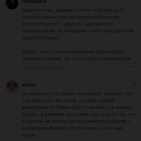
Delinquent
Даже не знаю, радоваться или огорчаться. С 
одной стороны уже настроил себя на еще 
одного 'Чужого', с другой - приквелам и 
перезапускам, по большому счету, предпочитаю 
новую историю. 

Радует, что у руля по-прежнему Ридли Скотт, 
тематика схожая, так что потери минимальные.
15 января 2011, 09:42
9
xirtam
не важно во что проект мутировал, главное, что 
у руля все тот же гений. в конце концов 
фантастики от Ридли Скотта не было уж оочень 
долго... а фильмов про чужих уже штук 6 - так что 
я совсем не против такого развития событий + 
создатели обещают что то новое, а это еще 
круче...

очень надеюсь, что проект состоится!