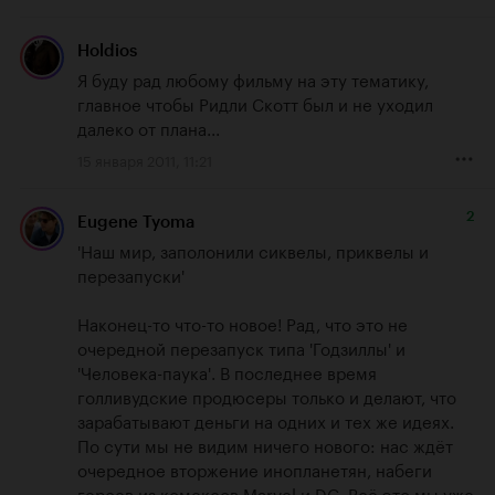
Holdios
Я буду рад любому фильму на эту тематику, 
главное чтобы Ридли Скотт был и не уходил 
далеко от плана...
15 января 2011, 11:21
2
Eugene Tyoma
'Наш мир, заполонили сиквелы, приквелы и 
перезапуски'

Наконец-то что-то новое! Рад, что это не 
очередной перезапуск типа 'Годзиллы' и 
'Человека-паука'. В последнее время 
голливудские продюсеры только и делают, что 
зарабатывают деньги на одних и тех же идеях. 
По сути мы не видим ничего нового: нас ждёт 
очередное вторжение инопланетян, набеги 
героев из комексов Marvel и DC. Всё это мы уже 