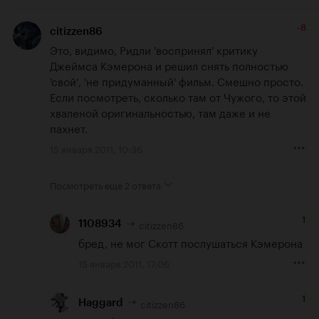
-8
citizzen86
Это, видимо, Ридли 'воспринял' критику 
Джеймса Кэмерона и решил снять полностью 
'свой', 'не придуманный' фильм. Смешно просто. 
Если посмотреть, сколько там от Чужого, то этой 
хваленой оригинальностью, там даже и не 
пахнет.
15 января 2011, 10:36
Посмотреть еще
2 ответа
1
citizzen86
1108934
бред, не мог Скотт послушаться Кэмерона
15 января 2011, 17:06
1
citizzen86
Haggard