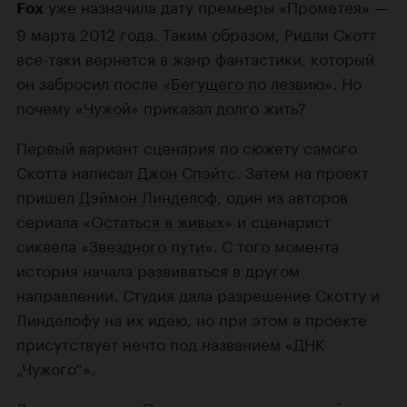
уже назначила дату премьеры «Прометея» —
Fox
9 марта 2012 года. Таким образом, Ридли Скотт
все-таки вернется в жанр фантастики, который
он забросил после «
Бегущего по лезвию
». Но
почему «
Чужой
» приказал долго жить?
Первый вариант сценария по сюжету самого
Скотта написал
Джон Спэйтс
. Затем на проект
пришел
Дэймон Линделоф
, один из авторов
сериала «
Остаться в живых
» и сценарист
сиквела «
Звездного пути
». С того момента
история начала развиваться в другом
направлении. Студия дала разрешение Скотту и
Линделофу на их идею, но при этом в проекте
присутствует нечто под названием «ДНК
„Чужого“».