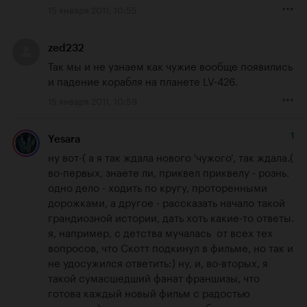
15 января 2011, 10:55
zed232
Так мы и не узнаем как чужие вообще появились 
и падение корабля на планете LV-426.
15 января 2011, 10:59
1
Yesara
ну вот-( а я так ждала нового 'чужого', так ждала.( 
во-первых, знаете ли, приквел приквелу - рознь. 
одно дело - ходить по кругу, проторенными 
дорожками, а другое - рассказать начало такой 
грандиозной истории, дать хоть какие-то ответы. 
я, например, с детства мучалась  от всех тех 
вопросов, что Скотт подкинул в фильме, но так и 
не удосужился ответить:) ну, и, во-вторых, я 
такой сумасшедший фанат франшизы, что 
готова каждый новый фильм с радостью 
смотреть.) наверно, даже если бы сериал по 