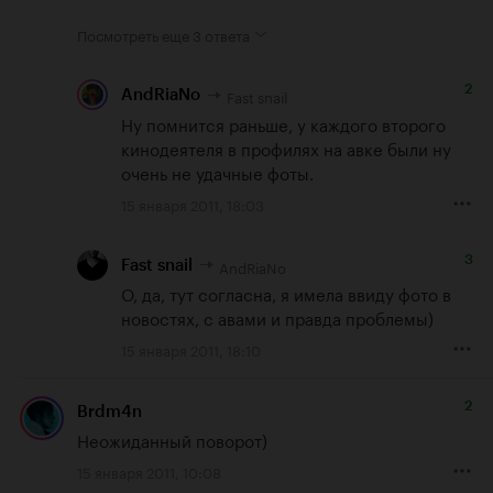
Посмотреть еще
3 ответа
2
Fast snail
AndRiaNo
Ну помнится раньше, у каждого второго 
кинодеятеля в профилях на авке были ну 
очень не удачные фоты.
15 января 2011, 18:03
3
AndRiaNo
Fast snail
О, да, тут согласна, я имела ввиду фото в 
новостях, с авами и правда проблемы)
15 января 2011, 18:10
2
Brdm4n
Неожиданный поворот)
15 января 2011, 10:08