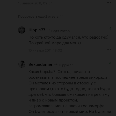
15 января 2011, 09:34
Посмотреть еще
2 ответа
4
Вадя Ротор
Hippie77
Но хоть кто-то да одумался, что радостно) 
По крайней мере для меня)
15 января 2011, 18:02
3
Hippie77
Sekundomer
Какая борьба?! Скотта, печально 
осознавать, в последнее время лихорадит. 
Он метался из стороны в сторону с 
приквелом (то это будет одно, то это будет 
другое), что больше смахивает на рекламу 
и пиар с новым проектом, 
взгромоздившись на плечи ксенаморфа. 
Он будет создавать новый мир. Но будет ли 