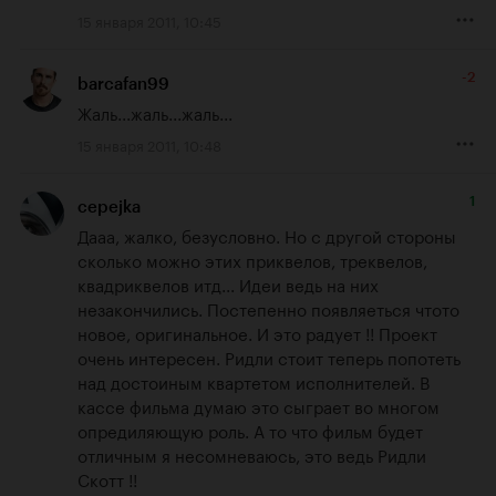
15 января 2011, 10:45
-2
barcafan99
Жаль...жаль...жаль...
15 января 2011, 10:48
1
cepejka
Дааа, жалко, безусловно. Но с другой стороны 
сколько можно этих приквелов, треквелов, 
квадриквелов итд... Идеи ведь на них 
незакончились. Постепенно появляеться чтото 
новое, оригинальное. И это радует !! Проект 
очень интересен. Ридли стоит теперь попотеть 
над достоиным квартетом исполнителей. В 
кассе фильма думаю это сыграет во многом 
опредиляющую роль. А то что фильм будет 
отличным я несомневаюсь, это ведь Ридли 
Скотт !!