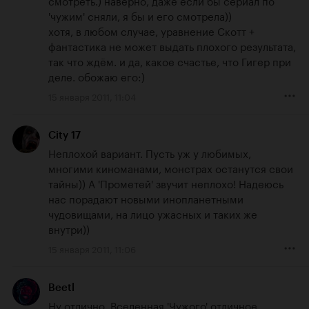
'чужим' сняли, я бы и его смотрела))

хотя, в любом случае, уравнение Скотт + 
фантастика не может выдать плохого результата, 
так что ждём. и да, какое счастье, что Гигер при 
деле. обожаю его:)
15 января 2011, 11:04
City 17
Неплохой вариант. Пусть уж у любимых, 
многими киноманами, монстрах останутся свои 
тайны)) А 'Прометей' звучит неплохо! Надеюсь 
нас порадают новыми инопланетными 
чудовищами, на лицо ужасных и таких же 
внутри))
15 января 2011, 11:06
Beetl
Ну отлично. Вселенная 'Чужого' отличное 