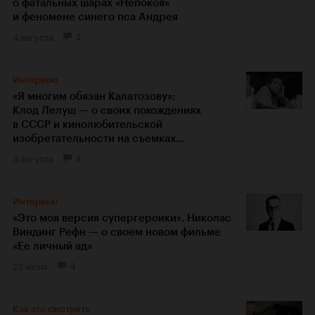
о фатальных шарах «Непокоя»
и феномене синего пса Андрея
4 августа
2
Интервью
«Я многим обязан Калатозову»:
Клод Лелуш — о своих похождениях
в СССР и кинолюбительской
изобретательности на съемках
«Мужчины и женщины»
3 августа
4
Интервью
«Это моя версия супергероики». Николас
Виндинг Рефн — о своем новом фильме
«Ее личный ад»
23 июля
4
Как это смотреть