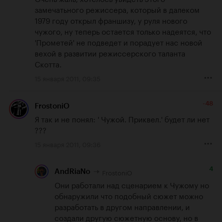
замечатьного режиссера, который в далеком 
1979 году открыл франшизу, у руля нового 
чужого, ну теперь остается только надеятся, что 
'Прометей' не подведет и порадует нас новой 
вехой в развитии режиссерского таланта 
Скотта.
15 января 2011, 09:35
-48
FrostoniO
Я так и не понял: ' Чужой. Приквел.' будет ли нет 
???
15 января 2011, 09:36
4
FrostoniO
AndRiaNo
Они работали над сценарием к Чужому но 
обнаружили что подобный сюжет можно 
разработать в другом направлении, и 
создали другую сюжетную основу, но в 