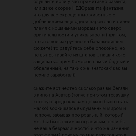
слушайте если у вас примитивно развита, 
или даже скорее НЕДОразвита фантазия, 
что для вас скрещенные животные с 
добавлением еще одной парой лап и синее 
племя с кошачьими мордами это сверх 
оригинальности и уникальности (при том, 
что это все закручено на банальнейшем 
сюжете) то радуйтесь себе спокойно, но 
не выпрыгивайте из штанов... нашли кого 
защищать... прям Кэмерон самый бедный и 
обделенный, на таких же 'знатоках' как вы 
нехило заработал))

скажите вот честно сколько раз вы бегали 
в кино на Аватар (топча при этом травушку 
которую вроде как вам должно было стать 
жалко) восхищаясь выдуманным миром и 
напрочь забывая про реальный, который 
мог бы быть таким же красивым, если бы 
не ваша безразличность? и что же изменил 
этот фильм? почему-то мне кажется что в 