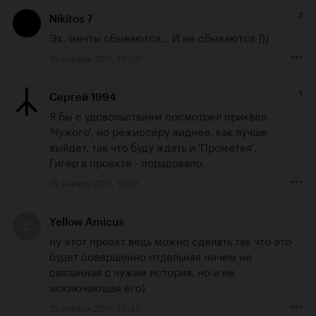
3
Nikitos 7
Эх. мечты сбываются... И не сбываются )))
15 января 2011, 10:30
1
Сергей 1994
Я бы с удовольствием посмотрел приквел 
'Чужого', но режиссёру виднее, как лучше 
выйдет, так что буду ждать и 'Прометея'.

Гигер в проекте - порадовало.
15 января 2011, 10:31
Yellow Amicus
ну этот проэкт ведь можно сделать так что это 
будет совершенно отдельная ничем не 
связанная с чужим история, но и не 
исключающая его)
15 января 2011, 10:35