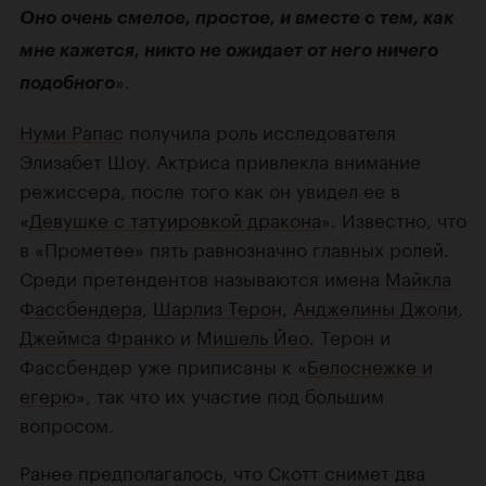
Оно очень смелое, простое, и вместе с тем, как
мне кажется, никто не ожидает от него ничего
».
подобного
Нуми Рапас
получила роль исследователя
Элизабет Шоу. Актриса привлекла внимание
режиссера, после того как он увидел ее в
«
Девушке с татуировкой дракона
». Известно, что
в «Прометее» пять равнозначно главных ролей.
Среди претендентов называются имена
Майкла
Фассбендера
,
Шарлиз Терон
,
Анджелины Джоли
,
Джеймса Франко
и
Мишель Йео
. Терон и
Фассбендер уже приписаны к «
Белоснежке и
егерю
», так что их участие под большим
вопросом.
Ранее предполагалось, что Скотт снимет два