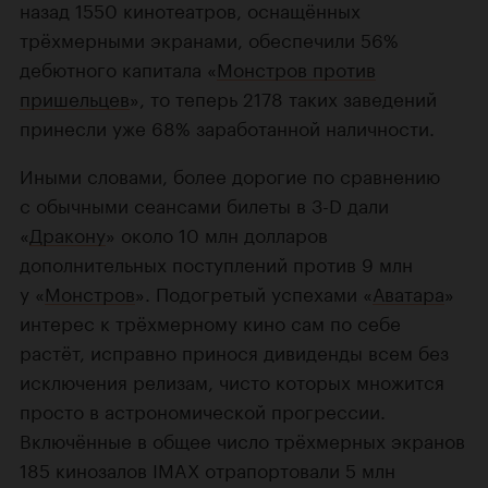
назад 1550 кинотеатров, оснащённых
трёхмерными экранами, обеспечили 56%
дебютного капитала «
Монстров против
пришельцев
», то теперь 2178 таких заведений
принесли уже 68% заработанной наличности.
Иными словами, более дорогие по сравнению
с обычными сеансами билеты в
3-D
дали
«
Дракону
» около 10 млн долларов
дополнительных поступлений против 9 млн
у «
Монстров
». Подогретый успехами «
Аватара
»
интерес к трёхмерному кино сам по себе
растёт, исправно принося дивиденды всем без
исключения релизам, чисто которых множится
просто в астрономической прогрессии.
Включённые в общее число трёхмерных экранов
185 кинозалов IMAX отрапортовали 5 млн