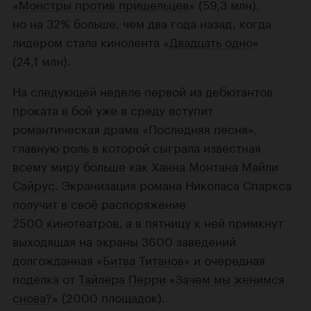
«
Монстры против пришельцев
» (59,3 млн),
но на 32% больше, чем два года назад, когда
лидером стала кинолента «
Двадцать одно
»
(24,1 млн).
На следующей неделе первой из дебютантов
проката в бой уже в среду вступит
романтическая драма «Последняя песня»,
главную роль в которой сыграла известная
всему миру больше как Ханна Монтана
Майли
Сайрус
. Экранизация романа Николаса Спаркса
получит в своё распоряжение
2500 кинотеатров, а в пятницу к ней примкнут
выходящая на экраны 3600 заведений
долгожданная «
Битва Титанов
» и очередная
поделка от
Тайлера Перри
«
Зачем мы женимся
снова?
» (2000 площадок).