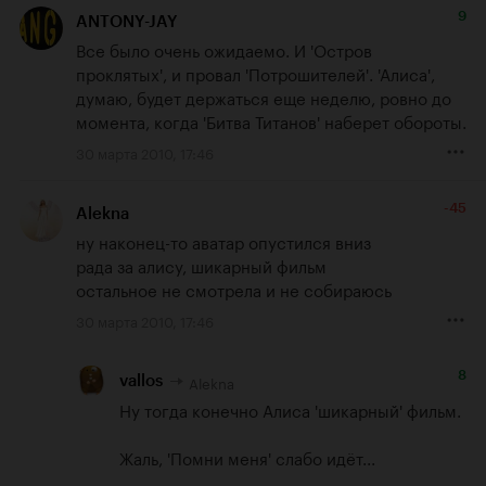
9
ANTONY-JAY
Все было очень ожидаемо. И 'Остров 
проклятых', и провал 'Потрошителей'. 'Алиса', 
думаю, будет держаться еще неделю, ровно до 
момента, когда 'Битва Титанов' наберет обороты.
30 марта 2010, 17:46
-45
Alekna
ну наконец-то аватар опустился вниз

рада за алису, шикарный фильм

остальное не смотрела и не собираюсь
30 марта 2010, 17:46
8
Alekna
vallos
Ну тогда конечно Алиса 'шикарный' фильм.

Жаль, 'Помни меня' слабо идёт...