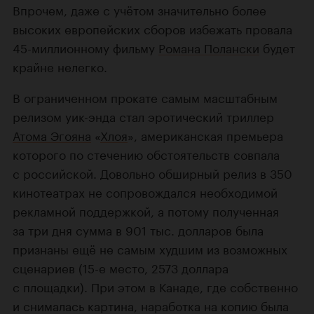
Впрочем, даже с учётом значительно более
высоких европейских сборов избежать провала
45-миллионному
фильму
Романа Полански
будет
крайне нелегко.
В ограниченном прокате самым масштабным
релизом уик-энда стал эротический триллер
Атома Эгояна
«
Хлоя
», американская премьера
которого по стечению обстоятельств совпала
с российской. Довольно обширный релиз в 350
кинотеатрах не сопровождался необходимой
рекламной поддержкой, а потому полученная
за три дня сумма в 901 тыс. долларов была
признаны ещё не самым худшим из возможных
сценариев
(15-е
место, 2573 доллара
с площадки). При этом в Канаде, где собственно
и снималась картина, наработка на копию была