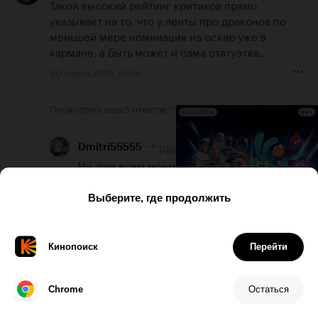
Такой высокий рейтинг критиков прямо 
указывает на то, что у ленты про драконов по 
меньшей мере номинация на оскар уже в 
кармане, а быть может и сама статуэтка..
30 марта 2010, 17:58
Посмотреть еще
5 ответов
РЕКЛАМА
4
[G][L]
Dmitri55555
Ну, при всем моем уважении к «Истории 
игрушек», она будет хуже драконов.

Мульт еще не вышел, а вы уже такое 
говорите.

Может вам «История игрушек» понравится 
больше чем драконы=)
30 марта 2010, 20:50