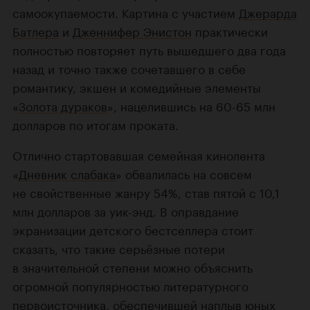
самоокупаемости. Картина c участием
Джерарда
Батлера
и
Дженнифер Энистон
практически
полностью повторяет путь вышедшего два года
назад и точно также сочетавшего в себе
романтику, экшен и комедийные элементы
«
Золота дураков
», нацелившись на
60-65
млн
долларов по итогам проката.
Отлично стартовавшая семейная кинолента
«
Дневник слабака
» обвалилась на совсем
не свойственные жанру 54%, став пятой с 10,1
млн долларов за уик-энд. В оправдание
экранизации детского бестселлера стоит
сказать, что такие серьёзные потери
в значительной степени можно объяснить
огромной популярностью литературного
первоисточника, обеспечившей наплыв юных