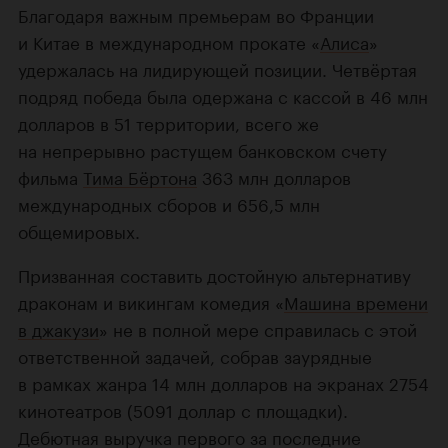
Благодаря важным премьерам во Франции
и Китае в международном прокате «
Алиса
»
удержалась на лидирующей позиции. Четвёртая
подряд победа была одержана с кассой в 46 млн
долларов в 51 территории, всего же
на непрерывно растущем банковском счету
фильма
Тима Бёртона
363 млн долларов
международных сборов и 656,5 млн
общемировых.
Призванная составить достойную альтернативу
драконам и викингам комедия «
Машина времени
в джакузи
» не в полной мере справилась с этой
ответственной задачей, собрав заурядные
в рамках жанра 14 млн долларов на экранах 2754
кинотеатров (5091 доллар с площадки).
Дебютная выручка первого за последние