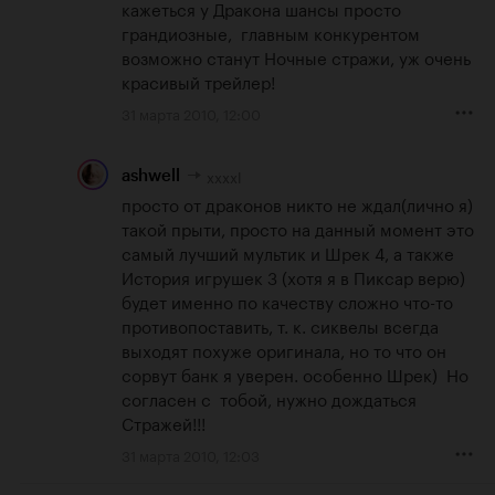
кажеться у Дракона шансы просто 
грандиозные,  главным конкурентом 
возможно станут Ночные стражи, уж очень 
красивый трейлер!
31 марта 2010, 12:00
xxxxl
ashwell
просто от драконов никто не ждал(лично я) 
такой прыти, просто на данный момент это 
самый лучший мультик и Шрек 4, а также 
История игрушек 3 (хотя я в Пиксар верю) 
будет именно по качеству сложно что-то 
противопоставить, т. к. сиквелы всегда 
выходят похуже оригинала, но то что он 
сорвут банк я уверен. особенно Шрек)  Но 
согласен с  тобой, нужно дождаться 
Стражей!!!
31 марта 2010, 12:03