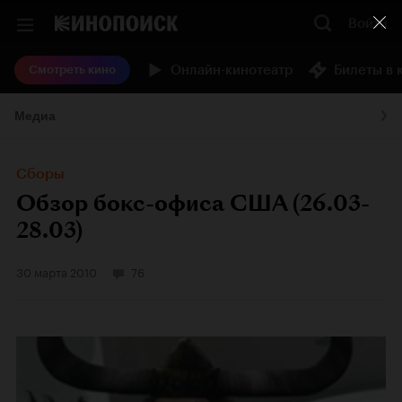
Войти
Онлайн-кинотеатр
Билеты в 
Смотреть кино
Медиа
Сборы
Обзор бокс-офиса США (26.03-
28.03)
30 марта 2010
76