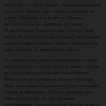
зрителей на старте проката. Немаловажную роль
сыграло и наличие двух сильных конкурентов
в лице «
Дракона
» и всё той же «
Алисы
»,
но в любом случае «
Дневник
» со своим
15-миллионным
бюджетом уже стал кассовым
хитом (35,9 млн после двух недель), намереваясь
завершить выступления в районе солидной для
таких фильмов
55-миллионной
отметки.
Оставшиеся пять картин первой десятки чарта
расположились плотной группой далеко позади,
не преодолев даже
4-миллионную
отметку.
Романтическая комедия «
Слишком крута для
тебя
» возглавила эту разношерстную компанию,
освоив за трёхдневку 3,51 млн долларов при
39%-ном падении. За счёт меньших
по сравнению с большинством соседей по чарту