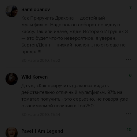
7
SamLobanov
Как Приручить Дракона — достойный 
мультфильм. Надеюсь он соберет солидную 
кассу. Так или иначе, ждем Историю Игрушек 3 
— это будет что-то невероятное, я уверен.

Бартон/Депп — низкий поклон… но это еще не 
предел!!!
30 марта 2010, 17:52
6
Wild Korven
Да уж, «Как приручить дракона» видать 
действительно отличный мультфильм. 97% на 
томатах получить - это серьезно, не говоря уже 
о занимаемой позиции в Топ250.
30 марта 2010, 17:54
10
Pavel_I Am Legend