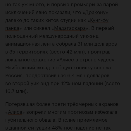
не так уж много, и первые премьеры за парой
исключений явно показали, что «
Дракону
»
далеко до таких хитов студии как «
Кунг-фу
панда
» или сиквел «
Мадагаскара
». В первый
полноценный международный уик-энд
анимационная лента собрала 31 млн долларов
в 35 территориях (всего 42 млн), проиграв
локальное сражение «
Алисе в стране чудес
».
Наибольший вклад в общую копилку внесла
Россия, предоставившая 6,4 млн долларов
во второй уик-энд при 12%-ном падении (всего
16,7 млн).
Потерявшая более трети трёхмерных экранов
«
Алиса
» вопреки многим прогнозам избежала
губительного обвала. Вполне приемлемое
в данной ситуации 48%-ное падение не так