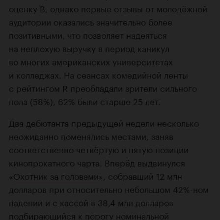
оценку B, однако первые отзывы от молодёжной
аудитории оказались значительно более
позитивными, что позволяет надеяться
на неплохую выручку в период каникул
во многих американских университетах
и колледжах. На сеансах комедийной ленты
с рейтингом R преобладали зрители сильного
пола (58%), 62% были старше 25 лет.
Два дебютанта предыдущей недели несколько
неожиданно поменялись местами, заняв
соответственно четвёртую и пятую позиции
кинопрокатного чарта. Вперёд выдвинулся
«
Охотник за головами
», собравший 12 млн
долларов при относительно небольшом 42%-ном
падении и с кассой в 38,4 млн долларов
подбирающийся к порогу номинальной