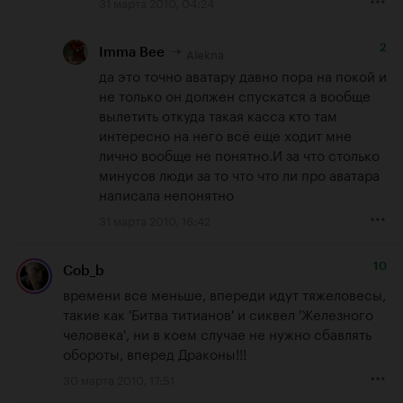
31 марта 2010, 04:24
2
Alekna
Imma Bee
да это точно аватару давно пора на покой и 
не только он должен спускатся а вообще 
вылетить откуда такая касса кто там 
интересно на него всё еще ходит мне 
лично вообще не понятно.И за что столько 
минусов люди за то что что ли про аватара 
написала непонятно
31 марта 2010, 16:42
10
Cob_b
времени все меньше, впереди идут тяжеловесы, 
такие как 'Битва титианов' и сиквел 'Железного 
человека', ни в коем случае не нужно сбавлять 
обороты, вперед Драконы!!!
30 марта 2010, 17:51