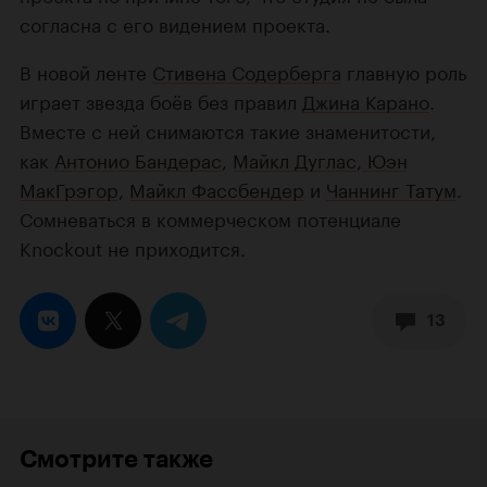
согласна с его видением проекта.
В новой ленте
Стивена Содерберга
главную роль
играет звезда боёв без правил
Джина Карано
.
Вместе с ней снимаются такие знаменитости,
как
Антонио Бандерас
,
Майкл Дуглас
,
Юэн
МакГрэгор
,
Майкл Фассбендер
и
Чаннинг Татум
.
Сомневаться в коммерческом потенциале
Knockout не приходится.
13
Смотрите также