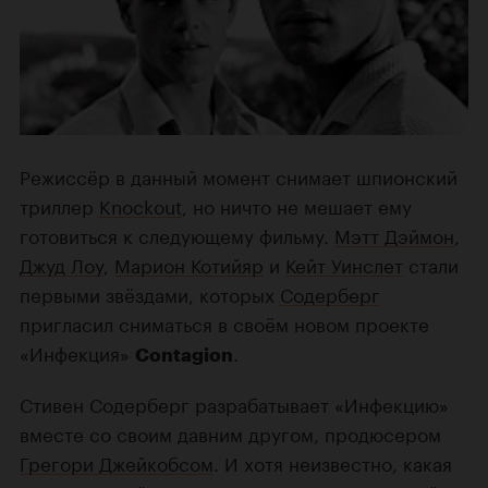
Режиссёр в данный момент снимает шпионский
триллер
Knockout
, но ничто не мешает ему
готовиться к следующему фильму.
Мэтт Дэймон
,
Джуд Лоу
,
Марион Котийяр
и
Кейт Уинслет
стали
первыми звёздами, которых
Содерберг
пригласил сниматься в своём новом проекте
«Инфекция»
.
Contagion
Стивен Содерберг разрабатывает «Инфекцию»
вместе со своим давним другом, продюсером
Грегори Джейкобсом
. И хотя неизвестно, какая