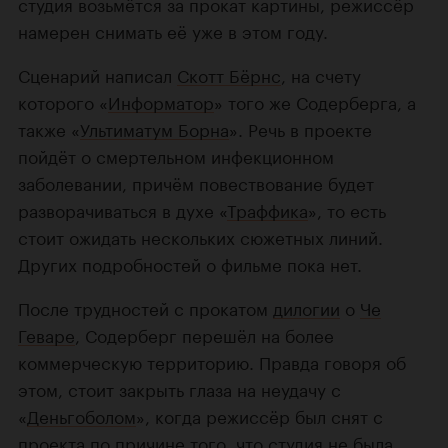
студия возьмётся за прокат картины, режиссёр
намерен снимать её уже в этом году.
Сценарий написал
Скотт Бёрнс
, на счету
которого «
Информатор
» того же Содерберга, а
также «
Ультиматум Борна
». Речь в проекте
пойдёт о смертельном инфекционном
заболевании, причём повествование будет
разворачиваться в духе «
Траффика
», то есть
стоит ожидать нескольких сюжетных линий.
Других подробностей о фильме пока нет.
После трудностей с прокатом
дилогии
о
Че
Геваре
, Содерберг перешёл на более
коммерческую территорию. Правда говоря об
этом, стоит закрыть глаза на неудачу с
«
Деньгоболом
», когда режиссёр был снят с
проекта по причине того, что студия не была