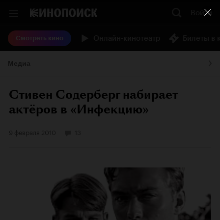
Войти
Онлайн-кинотеатр
Билеты в 
Смотреть кино
Медиа
Стивен Содерберг набирает
актёров в «Инфекцию»
9 февраля 2010
13