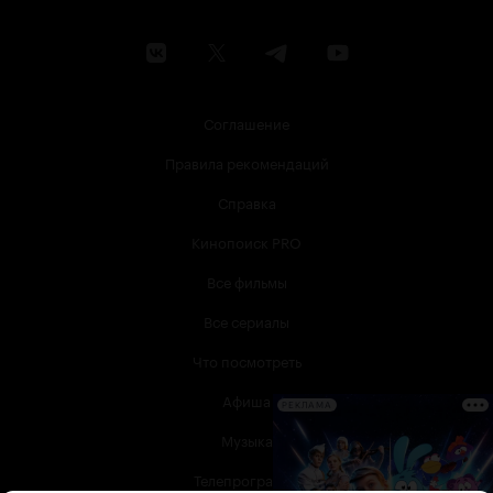
Соглашение
Правила рекомендаций
Справка
Кинопоиск PRO
Все фильмы
Все сериалы
Что посмотреть
Афиша
РЕКЛАМА
Музыка
Телепрограмма