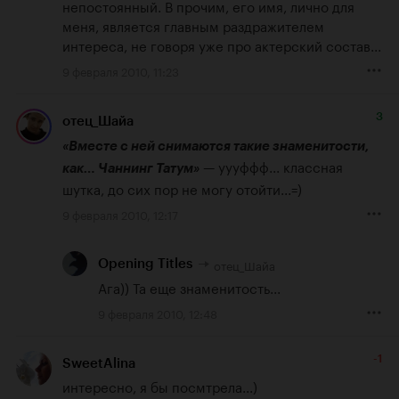
непостоянный. В прочим, его имя, лично для 
меня, является главным раздражителем 
интереса, не говоря уже про актерский состав...
9 февраля 2010, 11:23
3
отец_Шайа
«Вместе с ней снимаются такие знаменитости, 
 — уууффф... классная 
как… Чаннинг Татум»
шутка, до сих пор не могу отойти...=)
9 февраля 2010, 12:17
отец_Шайа
Opening Titles
Ага)) Та еще знаменитость...
9 февраля 2010, 12:48
-1
SweetAlina
интересно, я бы посмтрела...)