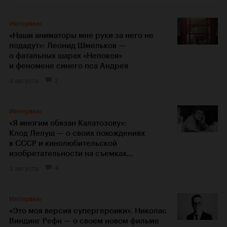
Интервью
«Наши аниматоры мне руки за него не
подадут»: Леонид Шмельков —
о фатальных шарах «Непокоя»
и феномене синего пса Андрея
4 августа
2
Интервью
«Я многим обязан Калатозову»:
Клод Лелуш — о своих похождениях
в СССР и кинолюбительской
изобретательности на съемках
«Мужчины и женщины»
3 августа
4
Интервью
«Это моя версия супергероики». Николас
Виндинг Рефн — о своем новом фильме