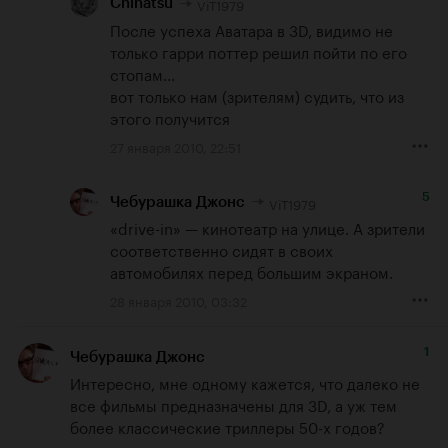
ViT1979
Chinatsu
После успеха Аватара в 3D, видимо не 
только гарри поттер решил пойти по его 
стопам...

вот только нам (зрителям) судить, что из 
этого получится
27 января 2010, 22:51
5
ViT1979
Чебурашка Джонс
«drive-in» — кинотеатр на улице. А зрители 
соответственно сидят в своих 
автомобилях перед большим экраном.
28 января 2010, 03:32
1
Чебурашка Джонс
Интересно, мне одному кажется, что далеко не 
все фильмы предназначены для 3D, а уж тем 
более классические триллеры 50-х годов?