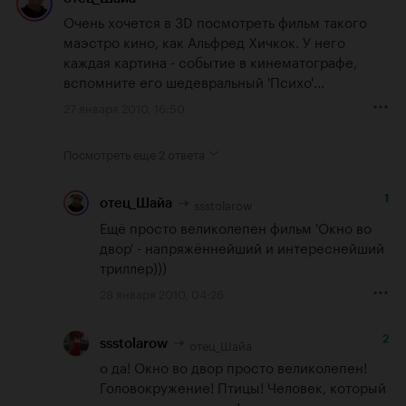
Очень хочется в 3D посмотреть фильм такого 
маэстро кино, как Альфред Хичкок. У него 
каждая картина - событие в кинематографе, 
вспомните его шедевральный 'Психо'...
27 января 2010, 16:50
Посмотреть еще
2 ответа
1
ssstolarow
отец_Шайа
Ещё просто великолепен фильм 'Окно во 
двор' - напряжённейший и интереснейший 
триллер)))
28 января 2010, 04:26
2
отец_Шайа
ssstolarow
о да! Окно во двор просто великолепен!

Головокружение! Птицы! Человек, который 