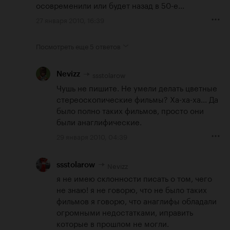
осовременили или будет назад в 50-е...
27 января 2010, 16:39
Посмотреть еще
5 ответов
ssstolarow
Nevizz
Чушь не пишите. Не умели делать цветные 
стереоскопические фильмы? Ха-ха-ха... Да 
было полно таких фильмов, просто они 
были анаглифические.
29 января 2010, 04:39
Nevizz
ssstolarow
я не имею склонности писать о том, чего 
не знаю! я не говорю, что не было таких 
фильмов я говорю, что анаглифы обладали 
огромными недостатками, иправить 
которые в прошлом не могли.
