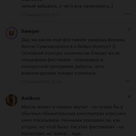
нельзя забывать, с чего все начиналось..)
27 января 2010, 17:17
2
Saveger
Даа, на каком еще фестивале увидишь фильмы 
Аночи Сувичакорпонга и Вейко Ыунпуу? ))

Основной конкурс конечно не блещет из-за 
специфики фестиваля - показывать в 
конкурсной программе дебюты, зато 
внеконкурсные показы отличные
27 января 2010, 17:38
6
Antikrun
Мысль может и наивно звучит - но лучше бы в 
обычных обывательских кинотеатрах классику 
кино показывали. Ночными показами ли, как 
угодно, но чтоб было. На этих фестивалях - ну 
посмотрит их 'элита'... мда.