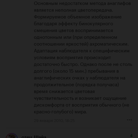
Основным недостатком метода анаглифов 
является неполная цветопередача. 
Формируемое объемное изображение 
благодаря эффекту бинокулярного 
смешения цветов воспринимается 
однотонным или (при определенном 
соотношении яркостей) ахроматическим. 
Адаптация наблюдателя к специфическим 
условиям восприятия происходит 
достаточно быстро. Однако после не столь 
долгого (около 15 мин.) пребывания в 
анаглифических очках у наблюдателя на 
продолжительное (порядка получаса) 
время снижается цветовая 
чувствительность и возникает ощущение 
дискомфорта от восприятия обычного (не 
красно-голубого) мира.
29 января 2010, 18:25
4
отец_Шайа