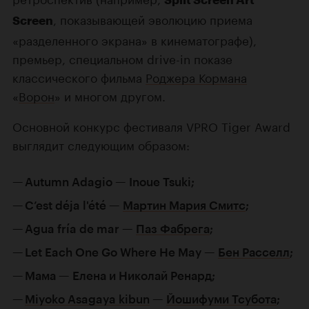
Split Screen Art
, показывающей эволюцию приема
Screen
«разделенного экрана» в кинематографе),
премьер, специальном drive-in показе
классического фильма
Роджера Кормана
«
Ворон
» и многом другом.
Основной конкурс фестиваля VPRO Tiger Award
выглядит следующим образом:
Autumn Adagio — Inoue Tsuki;
C’est déja l'été —
Мартин Мария Смитс
;
Agua fría de mar —
Паз Фабрега
;
Let Each One Go Where He May —
Бен Расселл
;
Мама — Елена и Николай Ренард;
Miyoko Asagaya kibun
—
Йошифуми Тсубота
;