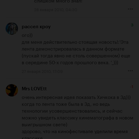
слишком много знал!
28 января 2010, 04:30
3
рассел кроу
ого))

для меня действительно стоящая новость!:'Эта 
лента демонстрировалась в данном формате 
(пускай тогда явно не столь совершенном) еще 
в середине 50-х годов прошлого века. '_)))
27 января 2010, 17:09
-1
Mrs LOVEtt
очень интересная идея показать Хичкока в 3д)))

когда то лента тоже была в 3д, но ведь 
технологии усовершенствовались, и сейчас 
можно увидеть классику кинематографа в новом 
выигрышном свете) 

здорово, что на кинофестивале уделили время 
классике. 
