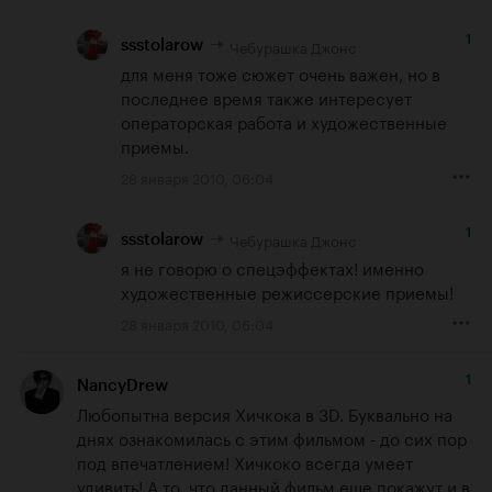
1
Чебурашка Джонс
ssstolarow
для меня тоже сюжет очень важен, но в 
последнее время также интересует 
операторская работа и художественные 
приемы.
28 января 2010, 06:04
1
Чебурашка Джонс
ssstolarow
я не говорю о спецэффектах! именно 
художественные режиссерские приемы!
28 января 2010, 06:04
1
NancyDrew
Любопытна версия Хичкока в 3D. Буквально на 
днях ознакомилась с этим фильмом - до сих пор 
под впечатлением! Хичкоко всегда умеет 
удивить! А то, что данный фильм еще покажут и в 