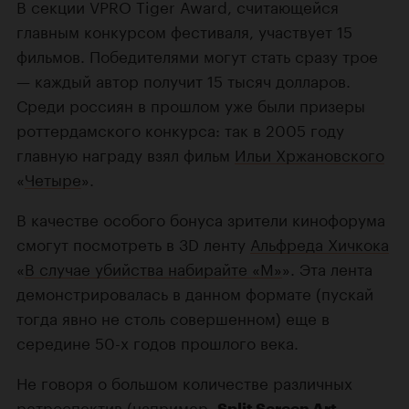
В секции VPRO Tiger Award, считающейся
главным конкурсом фестиваля, участвует 15
фильмов. Победителями могут стать сразу трое
— каждый автор получит 15 тысяч долларов.
Среди россиян в прошлом уже были призеры
роттердамского конкурса: так в 2005 году
главную награду взял фильм
Ильи Хржановского
«
Четыре
».
В качестве особого бонуса зрители кинофорума
смогут посмотреть в 3D ленту
Альфреда Хичкока
«
В случае убийства набирайте «М»
». Эта лента
демонстрировалась в данном формате (пускай
тогда явно не столь совершенном) еще в
середине 50-х годов прошлого века.
Не говоря о большом количестве различных
ретроспектив (например,