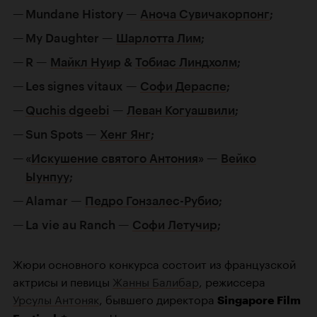
Mundane History —
Аноча Сувичакорпонг
;
My Daughter —
Шарлотта Лим
;
R —
Майкл Нуир
&
Тобиас Линдхолм
;
Les signes vitaux —
Софи Дераспе
;
Quchis dgeebi
—
Леван Когуашвили
;
Sun Spots —
Хенг Янг
;
«
Искушение святого Антония
» —
Вейко
Ыунпуу
;
Alamar —
Педро Гонзалес-Рубио
;
La vie au Ranch —
Софи Летучир
;
Жюри основного конкурса состоит из французской
актрисы и певицы
Жанны Балибар
, режиссера
Урсулы Антоняк
, бывшего директора
Singapore Film
Филиппа Чеа, мексиканского режиссера