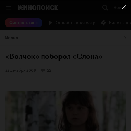
Войти
Онлайн-кинотеатр
Билеты в 
Смотреть кино
Медиа
«Волчок» поборол «Слона»
22 декабря 2009
22