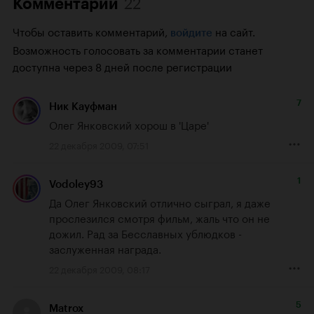
22
Комментарии
Чтобы оставить комментарий,
на сайт.
войдите
Возможность голосовать за комментарии станет
доступна через 8 дней после регистрации
7
Ник Кауфман
Олег Янковский хорош в 'Царе'
22 декабря 2009, 07:51
1
Vodoley93
Да Олег Янковский отлично сыграл, я даже 
прослезился смотря фильм, жаль что он не 
дожил. Рад за Бесславных ублюдков - 
заслуженная награда.
22 декабря 2009, 08:17
5
Matrox