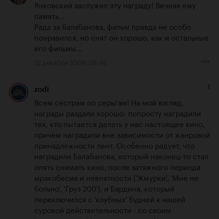
Янковский заслужил эту награду! Вечная ему 
память...

Рада за Балабанова, фильм правда не особо 
понравился, но снят он хорошо, как и остальные 
его фильмы...
22 декабря 2009, 09:46
1
zodi
Всем сёстрам по серьгам! На мой взгляд, 
награды раздали хорошо: попросту наградили 
тех, кто пытается делать у нас настоящее кино, 
причём наградили вне зависимости от жанровой 
принадлежности лент. Особенно радует, что 
наградили Балабанова, который наконец-то стал 
опять снимать кино, после затяжного периода 
мракобесия и невнятности ('Жмурки', 'Мне не 
больно', 'Груз 200'), и Бардина, который 
переключился с 'клубных' будней к нашей 
суровой действительности - со своим 