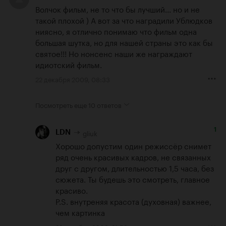
Волчок фильм, не то что бы лучший... но и не 
такой плохой ) А вот за что наградили Ублюдков 
ниясно, я отлично понимаю что фильм одна 
большая шутка, но для нашей страны это как бы 
святое!!! Но нонсенс наши же награждают 
идиотский фильм.
22 декабря 2009, 08:33
Посмотреть еще
10 ответов
1
gliuk
LDN
Хорошо допустим один режиссёр снимет 
ряд очень красивых кадров, не связанных 
друг с другом, длительностью 1,5 часа, без 
сюжета. Ты будешь это смотреть, главное 
красиво.

P.S. внутреняя красота (духовная) важнее, 
чем картинка