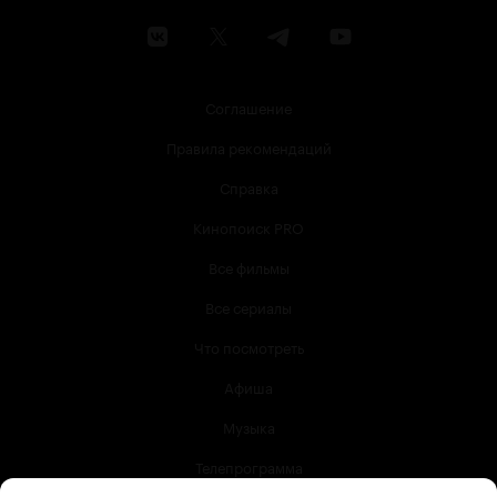
Соглашение
Правила рекомендаций
Справка
Кинопоиск PRO
Все фильмы
Все сериалы
Что посмотреть
Афиша
Музыка
Телепрограмма