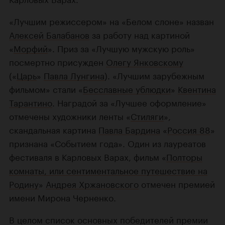
«Лучшим режиссером» на «Белом слоне» назван
Алексей Балабанов
за работу над картиной
«
Морфий
». Приз за «Лучшую мужскую роль»
посмертно присужден
Олегу Янковскому
(«
Царь
»
Павла Лунгина
). «Лучшим зарубежным
фильмом» стали «
Бесславные ублюдки
»
Квентина
Тарантино
. Наградой за «Лучшее оформление»
отмечены художники ленты «
Стиляги
»,
скандальная картина
Павла Бардина
«
Россия 88
»
признана «Событием года». Один из лауреатов
фестиваля в Карловых Варах, фильм «
Полторы
комнаты, или сентиментальное путешествие на
Родину
»
Андрея Хржановского
отмечен премией
имени Мирона Черненко.
В целом список основных победителей премии