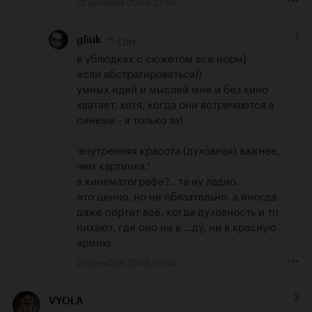
22 декабря 2009, 21:53
-1
LDN
gliuk
в ублюдках с сюжетом всё норм)

если абстрагироваться))

умных идей и мыслей мне и без кино 
хватает, хотя, когда они встречаются в 
синеме - я только за! 

'внутренняя красота (духовная) важнее, 
чем картинка.'

в кинематографе?.. та ну ладно.

это ценно, но не обязательно. а иногда 
даже портит всё, когда духовность и тп 
пихают, где оно ни в ...ду, ни в красную 
армию.
22 декабря 2009, 22:18
2
VYOLA