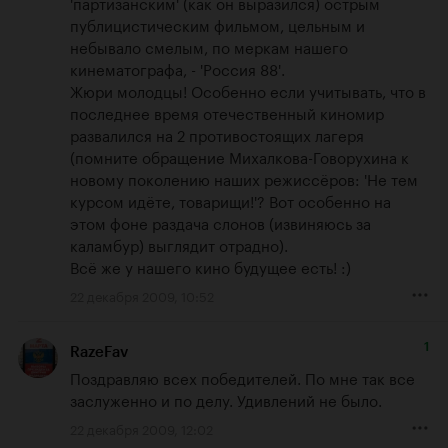
'партизанским' (как он выразился) острым 
публицистическим фильмом, цельным и 
небывало смелым, по меркам нашего 
кинематографа, - 'Россия 88'.

Жюри молодцы! Особенно если учитывать, что в 
последнее время отечественный киномир 
развалился на 2 противостоящих лагеря 
(помните обращение Михалкова-Говорухина к 
новому поколению наших режиссёров: 'Не тем 
курсом идёте, товарищи!'? Вот особенно на 
этом фоне раздача слонов (извиняюсь за 
каламбур) выглядит отрадно).

Всё же у нашего кино будущее есть! :)
22 декабря 2009, 10:52
1
RazeFav
Поздравляю всех победителей. По мне так все 
заслуженно и по делу. Удивлений не было.
22 декабря 2009, 12:02