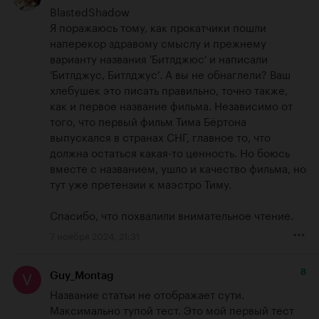
BlastedShadow

Я поражаюсь тому, как прокатчики пошли 
наперекор здравому смыслу и прежнему 
варианту названия 'Битлджюс' и написали 
'Битлджус, Битлджус'. А вы не обнаглели? Ваш 
хлебушек это писать правильно, точно также, 
как и первое название фильма. Независимо от 
того, что первый фильм Тима Бёртона 
выпускался в странах СНГ, главное то, что 
должна остаться какая-то ценность. Но боюсь 
вместе с названием, ушло и качество фильма, но 
тут уже претензии к маэстро Тиму.

Спасибо, что похвалили внимательное чтение.
7 ноября 2024, 21:31
8
Guy_Montag
Название статьи не отображает сути. 
Максимально тупой тест. Это мой первый тест 