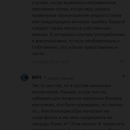
случаях, когда возможно неправильное 
прочтение слова, когда надо указать 
правильное произношение редкого слова 
или предупредить речевую ошибку. Букву ё 
следует также писать в собственных 
именах. В остальных случаях употребление 
ё факультативно, то есть необязательно.» 
Собственно, это и было представлено в 
тесте.
7 ноября 2024, 18:47
6
Dreyer has left
ВНЧ
Так-то оно так, но я против ненужных 
исключений. Раньше, когда тексты 
набирали для печати из железных буковок 
или клише, это было оправдано, но сейчас-
то... Или КинопоискЁры печатают на 
смартфонах и им лень придержать на 
секунду букву 'е'? Этак можно 'й' упростить 
до 'и' или твёрдый знак до мягкого. Мол, и 