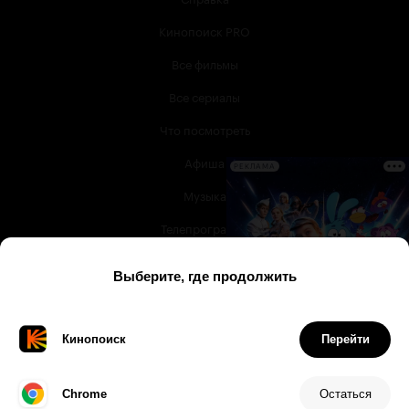
Кинопоиск PRO
Все фильмы
Все сериалы
Что посмотреть
Афиша
РЕКЛАМА
Музыка
Телепрограмма
Книги
Служба поддержки
© 2003 —
2026
,
Кинопоиск
18
+
Проект компании