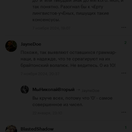
так понятно. Разогнал бы к чЕрту 
лингвистов-учЕных, пишущих такие 
консенсусы.
7 ноября 2024, 19:07
2
JayneDoe
Похоже, так выявляют оставшихся граммар-
наци, в надежде, что те среагируют на их 
брайтонский волапюк. Не ведитесь. 0 из 10!
7 ноября 2024, 20:37
JayneDoe
МыНиколайВторый
Вы круче всех, потому что '0' - самое 
совершенное из чисел.
22 января, 23:10
1
BlastedShadow