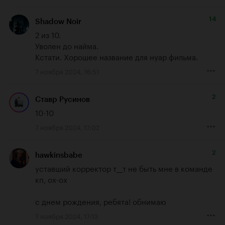
14
Shadow Noir
2 из 10.

Уволен до найма. 

Кстати. Хорошее название для нуар фильма.
7 ноября 2024, 16:51
2
Ставр Русинов
10-10
7 ноября 2024, 17:02
2
hawkinsbabe
уставший корректор т__т не быть мне в команде 
кп, ох-ох

с днем рождения, ребята! обнимаю
7 ноября 2024, 17:13