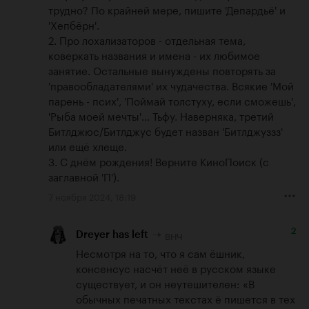
трудно? По крайней мере, пишите 'Депардьё' и 
'Хепбёрн'.

2. Про лохализаторов - отдельная тема, 
коверкать названия и имена - их любимое 
занятие. Остальные вынуждены повторять за 
'правообладателями' их чудачества. Всякие 'Мой 
парень - псих', 'Поймай толстуху, если сможешь', 
'Рыба моей мечты'... Тьфу. Наверняка, третий 
Битлджюс/Битлджус будет назван 'Битлджуззз' 
или ещё хлеще.

3. С днём рождения! Верните КиноПоиск (с 
заглавной 'П').
7 ноября 2024, 18:19
2
ВНЧ
Dreyer has left
Несмотря на то, что я сам ёшник, 
консенсус насчёт неё в русском языке 
существует, и он неутешителен: «В 
обычных печатных текстах ё пишется в тех 