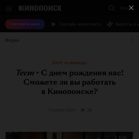
Войти
Онлайн-кинотеатр
Билеты в 
Смотреть кино
Медиа
Блог команды
Тест
•
С днем рождения нас!
Сможете ли вы работать
в Кинопоиске?
7 ноября 2024
26