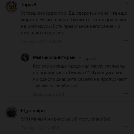
4
Topaz8
Уставший корректор. Да, сверить имена - та еще 
морока. Но вот насчет буквы 'ё' - категорически 
не соглашусь! Есть правильное написание - и 
ему надо следовать.
7 ноября 2024, 09:03
Topaz8
МыНиколайВторый
Кто это вообще придумал такую глупость: 
не прописывать букву 'ё'?! Французы, вон, 
ни одного диакрита своего не пропускают 
- уважают свой язык.
22 января, 23:06
El_principe
9/10 Милый и прикольный тест, спасибо)
7 ноября 2024, 11:56