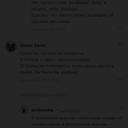
Нет такого слова 'вообщем'! Либо 'в 
общем', либо 'вообще'. 

Еще раз: нет такого слова 'вообщем'. И 
друзьям расскажи.
8 июня 2020, 07:43
-23
Данил Батин
Сразу то, что мне не нравится: 

1) Нельзя ставить лайки/дизлайки.

2) Шапка не появляется, если начать листать 
вверх. Так было бы удобнее...
30 октября 2018, 16:27
Посмотреть еще
3 ответа
2
wember251
ambisasha
В мобильной версии – троеточие справа от 
комментария, в десктопной версии – 