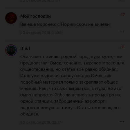
-17
Мой господин
Вы еще Воронеж с Норильском не видели
30 октября 2018, 21:36
-11
It is I
Оказывается знаю родной город куда хуже, чем 
предполагал. Омск, конечно, тяжелое место для 
существования, но статья все равно обидная! 
Итак уже надоели эти шутки про Омск, так 
подобный материал только закрепляет общее 
мнение. Рад, что смог вырваться оттуда, но это 
было непросто. Забыли написать про метро из 
одной станции, заброшенный аэропорт, 
недостроенную плотину... Статья смешная, но 
обидная.
30 октября 2018, 22:17