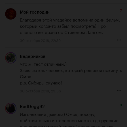
-7
Мой господин
Благодаря этой угадайке вспомнил один фильм, 
который когда-то забыл посмотреть) Про 
слепого ветерана со Стивеном Лэнгом.
30 октября 2018, 22:39
Ведерников
Что ж, тест отличный:)

Заявляю как человек, который решился покинуть 
Омск.

p.s. Сибирь, скучаю!
30 октября 2018, 23:56
8
RedDogg92
Изгоняющий дьявола) Омск, походу, 
действительно интересное место, где русские 
сценаристы могут 'черпать' вдохновения для 