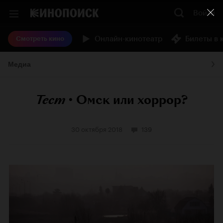
Войти
Онлайн-кинотеатр
Билеты в 
Смотреть кино
Медиа
Тест
•
Омск или хоррор?
30 октября 2018
139