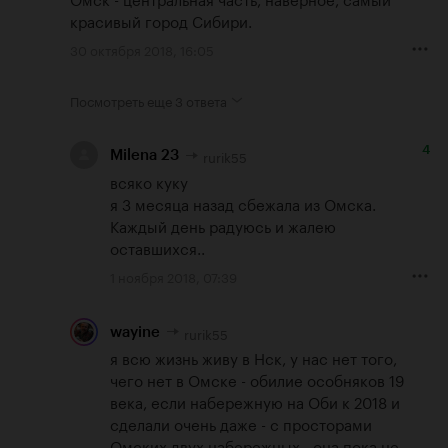
красивый город Сибири.
30 октября 2018, 16:05
Посмотреть еще
3 ответа
4
rurik55
Milena 23
всяко куку

я 3 месяца назад сбежала из Омска.  
Каждый день радуюсь и жалею 
оставшихся..
1 ноября 2018, 07:39
rurik55
wayine
я всю жизнь живу в Нск, у нас нет того, 
чего нет в Омске - обилие особняков 19 
века, если набережную на Оби к 2018 и 
сделали очень даже - с просторами 
Омских двух набережных - она пока не 