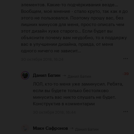
элементов. Какие-то подчёркивания везде... 
Вообщем, моё мнение - стало круто, так как я до 
этого не пользовался. Поэтому прошу вас, без 
лишних минусов для меня, просто описать чем 
этот дизайн хуже старого... Если будет вы 
объясните почему вам неудобно, то я поддержу 
вас в улучшении дизайна, правда, от меня 
одного ничего не зависит...
30 октября 2018, 16:24
-39
Данил Батин
Данил Батин
ЛОЛ, кто-то меня уже заминусил. Ребята, 
если вы будете только бестолково 
минусить вас никто слушать не будет. 
Конструктив в комментарии
30 октября 2018, 16:44
Данил Батин
Макн Сафронов