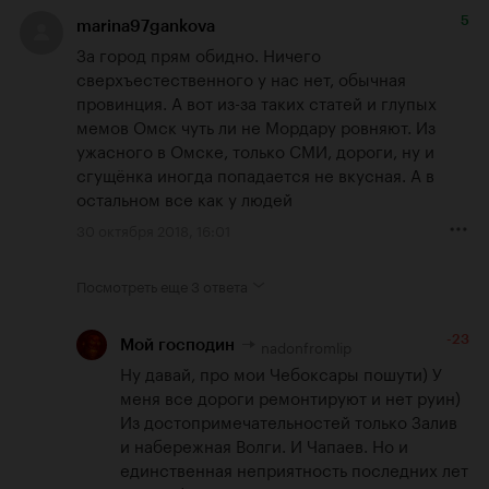
5
marina97gankova
За город прям обидно. Ничего 
сверхъестественного у нас нет, обычная 
провинция. А вот из-за таких статей и глупых 
мемов Омск чуть ли не Мордару ровняют. Из 
ужасного в Омске, только СМИ, дороги, ну и 
сгущёнка иногда попадается не вкусная. А в 
остальном все как у людей
30 октября 2018, 16:01
Посмотреть еще
3 ответа
-23
nadonfromlip
Мой господин
Ну давай, про мои Чебоксары пошути) У 
меня все дороги ремонтируют и нет руин) 
Из достопримечательностей только Залив 
и набережная Волги. И Чапаев. Но и 
единственная неприятность последних лет 