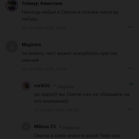
Теймур Аминтаев
Никогда небыл в Омске,и похоже никогда 
небуду
30 октября 2018, 18:30
Magloire
по-моему, тест может оскорблять чувства 
омичей
30 октября 2018, 18:34
12
Magloire
rurik55
да ладно)) мы Омичи уже не обращаем на 
это внимания))
31 октября 2018, 06:50
Magloire
Milena 23
Омичи и сами знают в какой *опе они 