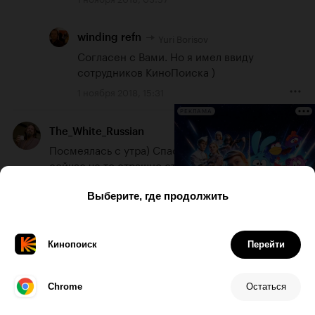
Yuri Borisov
winding refn
Согласен с Вами. Но я имел ввиду 
сотрудников КиноПоиска )
1 ноября 2018, 15:31
РЕКЛАМА
The_White_Russian
Посмеялась с утра) Спасибо, Кинопоиск! Но 
сейчас че то страшно стало
31 октября 2018, 03:57
1
_time_
нет уж спасибо... экранизируйте каждую 
омскскую историю
31 октября 2018, 04:31
-24