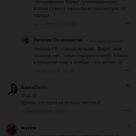
- птицеферма 'Юрма', утилизирующая 
птичье гуано в нескольких километрах от 
города
30 октября 2018, 21:41
marina97gankova
Наталия Овчинникова
Чорный PR - самый лучший . Дорог, мне 
сказали, нет, только направления))) Я была 
в прошлом году в ноябре - это ахтунг:)))
4 ноября 2018, 09:26
12
RavenDante
11 из 12.

Думаю это один из лучших тестов.))
30 октября 2018, 16:03
5
wayine
Омск - центральная часть, наверное, самый 