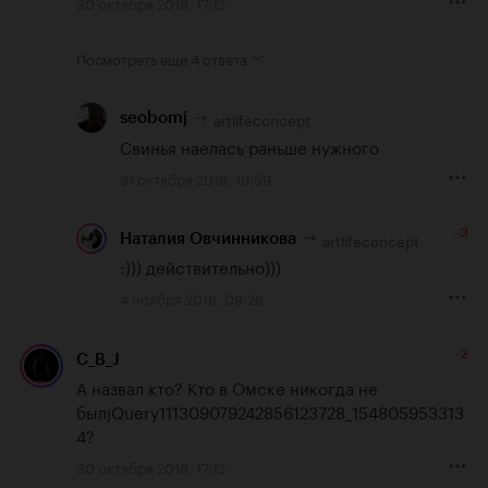
30 октября 2018, 17:12
Посмотреть еще
4 ответа
artlifeconcept
seobomj
Свинья наелась раньше нужного
31 октября 2018, 19:59
-3
artlifeconcept
Наталия Овчинникова
:))) действительно)))
4 ноября 2018, 09:28
-2
C_B_J
А назвал кто? Кто в Омске никогда не 
былjQuery111309079242856123728_154805953313
4?
30 октября 2018, 17:12