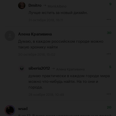
9
MonkAlbino
Dmitro
Лучше мстить за новый дизайн.
31 октября 2018, 16:11
30
Алена Крапивина
Думаю, в каждом российском городе можно 
такую хронику найти
30 октября 2018, 15:02
5
Алена Крапивина
siberia2012
думаю практически в каждом городе мира 
можно что-нибудь найти. На то они и 
города.
28 ноября 2018, 10:49
20
wsad
8 из 12. В паре мест недооценил реальных людей 