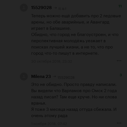
11
It is I
15529028
Теперь можно ещё добавить про 2 ледовые 
арены, но обе аварийные, и Авангард 
играет в Балашихе.

Обидно, что город не благоустроен, и что 
перспективная молодёжь уезжает в 
поисках лучшей жизни, а не то, что про 
город что-то пишут в интернете.
30 октября 2018, 23:32
3
15529028
Milena 23
Это не обидно. Просто правду написали. 
Вы видели что Варламов про Омск 2 года 
назад писал? Там еще круче. Но ни слова 
вранья. 

Я тоже 3 месяца назад оттуда сбежала. И 
очень этому рада
1 ноября 2018, 07:42