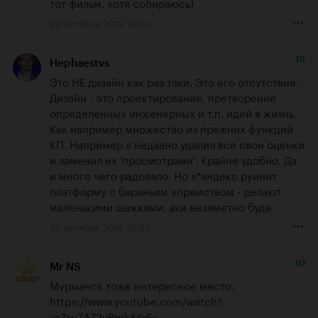
тот фильм, хотя собираюсь)
30 октября 2018, 19:33
15
Hephaestvs
Это НЕ дизайн как раз таки. Это его отсутствие. 
Дизайн - это проектирование, претворение  
определенных инженерных и т.п. идей в жизнь. 
Как например множество из прежних функций 
КП. Например я недавно удалил все свои оценки 
и заменил их 'просмотрами'. Крайне удобно. Да 
и много чего радовало. Но х*яндекс руинит 
платформу с бараньим упрямством - делают 
маленькими шажками, аки незаметно буде.
30 октября 2018, 19:57
10
Mr NS
Мурманск тоже интересное место: 
https://www.youtube.com/watch?
v=Zru7A73yPmk&t=5s