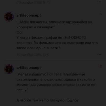
30 октября 2018, 16:42
-5
artlifeconcept
'...Майк Флэнеган, специализирующийся на 
хоррорах и слэшерах'

Оо

У него в фильмографии нет НИ ОДНОГО 
слэшера. Вы фильмов его не смотрели или что 
такое слэшер не знаете?
30 октября 2018, 17:10
-2
artlifeconcept
'Желая избавиться от тела, влюбленные 
скармливают его свиньям, однако в какой-то 
момент задуманное резко перестает идти по 
плану.'

А что же там не по плану-то пошло?