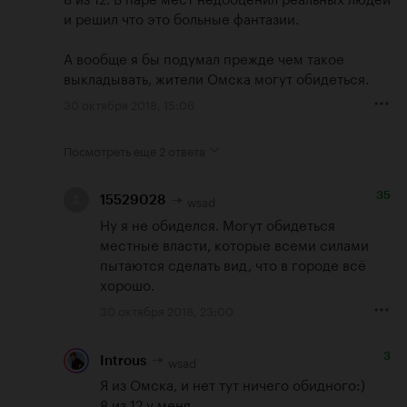
и решил что это больные фантазии.

А вообще я бы подумал прежде чем такое 
выкладывать, жители Омска могут обидеться.
30 октября 2018, 15:06
Посмотреть еще
2 ответа
35
wsad
15529028
Ну я не обиделся. Могут обидеться 
местные власти, которые всеми силами 
пытаются сделать вид, что в городе всё 
хорошо.
30 октября 2018, 23:00
3
wsad
Introus
Я из Омска, и нет тут ничего обидного:)

8 из 12 у меня...