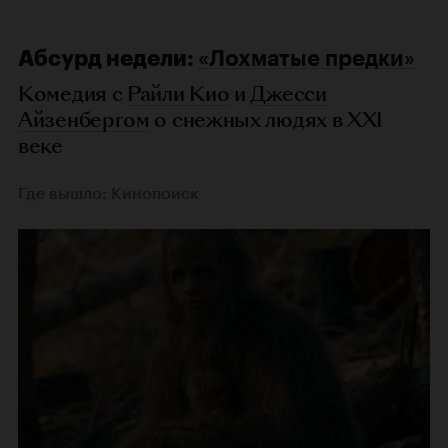
Абсурд недели:
«Лохматые предки»
Комедия с
Райли Кио
и
Джесси
Айзенбергом
о снежных людях в XXI
веке
Где вышло: Кинопоиск