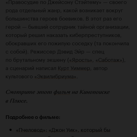
«Правосудие по Джейсону Стэйтему» — своего
рода отдельный жанр, какой возникает вокруг
большинства героев боевиков. В этот раз его
герой — бывший сотрудник тайной организации,
который решил наказать киберпреступников,
обокравших его пожилую соседку (та покончила
с собой). Режиссер Дэвид Эйр — спец
по брутальному экшену (
«Ярость»
,
«Саботаж»
),
а сценарий написал
Курт Уиммер
, автор
культового
«Эквилибриума»
.
Смотрите этот
фильм
на Кинопоиске
в Плюсе.
Подробнее о фильме:
«Пчеловод»: «Джон Уик», который бы