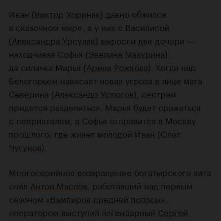
Иван (
Виктор Хориняк
) давно обжился
в сказочном мире, а у них с Василисой
(
Александра Урсуляк
) выросли две дочери —
находчивая Софья (
Эвелина Мазурина
)
да силачка Марья (
Арина Рожкова
). Когда над
Белогорьем нависает новая угроза в лице мага
Северина (
Александр Устюгов
), сестрам
придется разделиться. Марья будет сражаться
с неприятелем, а Софья отправится в Москву
прошлого, где живет молодой Иван (
Олег
Чугунов
).
Многосерийное возвращение богатырского хита
снял
Антон Маслов
, работавший над первым
сезоном
«Вампиров средней полосы»
,
оператором выступил легендарный
Сергей