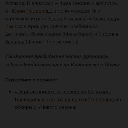
Астахов
. В эпизодах — тьма звездных артистов,
от
Юлии Пересильд
в роли молодой Яги
(прежнюю играет
Елена Яковлева
) и
Александра
Лыкова
в прикиде Соловья-разбойника
до
Никиты Кологривого
(Мико/Жико) и
Кирилла
Зайцева
(Финист Ясный сокол).
Смотрите предыдущие части
франшизы
«Последний богатырь» на Кинопоиске в Плюсе.
Подробнее о сериале:
«Первый номер», «Последний богатырь.
Наследие» и «Где наши деньги?»: последние
обзоры с «Нового сезона»