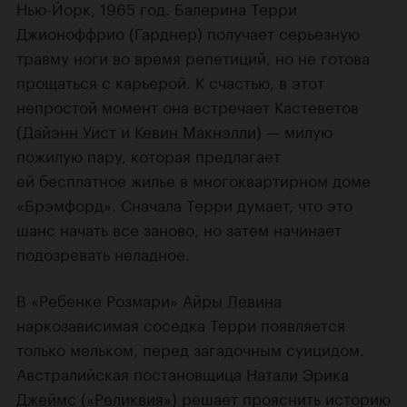
Нью-Йорк, 1965 год. Балерина Терри
Джионоффрио (Гарднер) получает серьезную
травму ноги во время репетиций, но не готова
прощаться с карьерой. К счастью, в этот
непростой момент она встречает Кастеветов
(
Дайэнн Уист
и
Кевин Макнэлли
) — милую
пожилую пару, которая предлагает
ей бесплатное жилье в многоквартирном доме
«Брэмфорд». Сначала Терри думает, что это
шанс начать все заново, но затем начинает
подозревать неладное.
В «Ребенке Розмари»
Айры Левина
наркозависимая соседка Терри появляется
только мельком, перед загадочным суицидом.
Австралийская постановщица
Натали Эрика
Джеймс
(
«Реликвия»
) решает прояснить историю