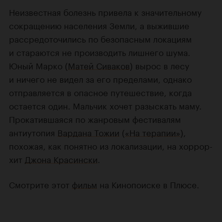
Неизвестная болезнь привела к значительному
сокращению населения Земли, а выжившие
рассредоточились по безопасным локациям
и стараются не производить лишнего шума.
Юный Марко (
Матей Сиваков
) вырос в лесу
и ничего не видел за его пределами, однако
отправляется в опасное путешествие, когда
остается один. Мальчик хочет разыскать маму.
Прокатившаяся по жанровым фестивалям
антиутопия
Вардана Тожии
(
«На терапии»
),
похожая, как понятно из локализации, на хоррор-
хит
Джона Красински
.
Смотрите этот
фильм
на Кинопоиске в Плюсе.