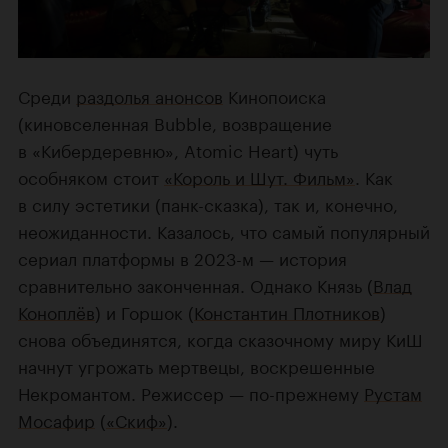
Среди
раздолья анонсов
Кинопоиска
(киновселенная Bubble, возвращение
в «Кибердеревню», Atomic Heart) чуть
особняком стоит
«Король и Шут. Фильм»
. Как
в силу эстетики (панк-сказка), так и, конечно,
неожиданности. Казалось, что самый популярный
сериал платформы в 2023-м — история
сравнительно законченная. Однако Князь (
Влад
Коноплёв
) и Горшок (
Константин Плотников
)
снова объединятся, когда сказочному миру КиШ
начнут угрожать мертвецы, воскрешенные
Некромантом. Режиссер — по-прежнему
Рустам
Мосафир
(
«Скиф»
).