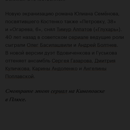
Новую экранизацию романа Юлиана Семёнова,
посвятившего Костенко также «Петровку, 38»
и «Огарева, 6», снял
Тимур Алпатов
(
«Глухарь»
).
40 лет назад в советском
сериале
ведущие роли
сыграли
Олег Басилашвили
и
Андрей Болтнев
.
В новой версии дуэт Вдовиченкова и Гуськова
оттеняет ансамбль
Сергея Газарова
,
Дмитрия
Куличкова
,
Карины Андоленко
и
Ангелины
Поплавской
.
Смотрите этот
сериал
на Кинопоиске
в Плюсе.