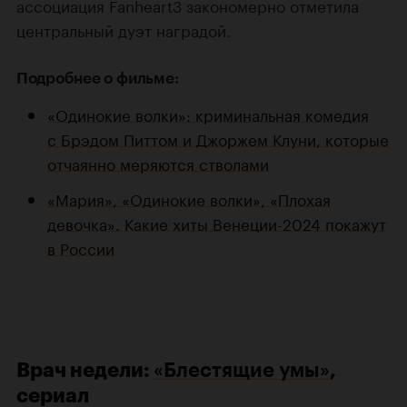
ассоциация Fanheart3 закономерно отметила
центральный дуэт наградой.
Подробнее о фильме:
«Одинокие волки»: криминальная комедия
с Брэдом Питтом и Джоржем Клуни, которые
отчаянно меряются стволами
«Мария», «Одинокие волки», «Плохая
девочка». Какие хиты Венеции-2024 покажут
в России
Врач недели:
«Блестящие умы»
,
сериал