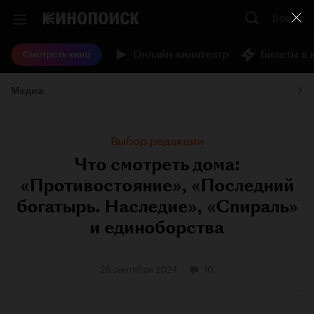
Войти
Онлайн-кинотеатр
Билеты в 
Смотреть кино
Медиа
Выбор редакции
Что смотреть дома:
«Противостояние», «Последний
богатырь. Наследие», «Спираль»
и единоборства
26 сентября 2024
10