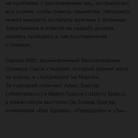
на проблемы с распознанием лиц, он прилагает
все усилия, чтобы помочь пациентам. Например,
может выкрасть из палаты мужчину с болезнью
Альцгеймера и отвезти на свадьбу дочери,
надеясь пробудить в том воспоминания
о близких.
Сериал NBC, вдохновленный бестселлерами
Оливера Сакса «Человек, который принял жену
за шляпу» и «Антрополог на Марсе».
За сценарий отвечают
Алекс Бергер
(
«Менталист»
) и
Майкл Грасси
(
«Шиттс Крик»
),
а режиссером выступил
Ли Толанд Кригер
,
снимавший
«Век Адалин»
,
«Ривердэйл»
и
«Ты»
.