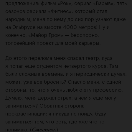
предложения: фильм
«Рок»
, сериал
«Взрыв»
, пять
сезонов сериала
«Фитнес»
, который стал
народным, меня по нему до сих пор узнают даже
на Эльбрусе на высоте 4000 метров! Ну и
конечно, «Майор Гром» — бесспорно,
топовейший проект для моей карьеры.
До этого перелома меня спасал театр, куда
я попал еще студентом четвертого курса. Там
были сложные времена, и я периодически думал:
может, уже все бросить? Спасло меня, с одной
стороны, то, что я очень люблю эту профессию.
Думаю, меня держал страх: а чем я еще могу
заниматься»? Обратная сторона
прокрастинации: я никуда не пойду, буду
заниматься тем, что есть, где уже что-то
понимаю. (
)
Смеется.