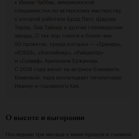
к
Иване Чаббак
, американской
специалистке по актерскому мастерству,
с которой работали
Брэд Питт
,
Шарлиз
Терон
,
Лив Тайлер
и другие голливудские
звезды. С тех пор снялся в более чем
50 проектах, среди которых —
«Тренер»
,
«ЮЗЗЗ»
,
«Контейнер»
,
«Райцентр»
и
«Голиаф»
Адильхана Ержанова.
С 2018 года женат на актрисе Елизавете
Климовой, пара воспитывает пятилетнюю
Иванну и годовалого Кая.
О высоте и выгорании
Последние три месяца у меня прошли в съемках