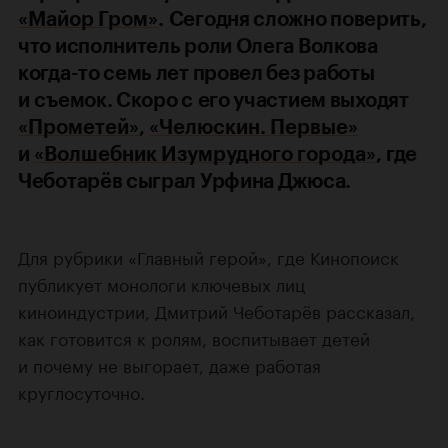
«Майор Гром»
.
Сегодня сложно поверить,
что исполнитель роли Олега Волкова
когда-то семь лет провел без работы
и съемок. Скоро с его участием выходят
«Прометей»
,
«Челюскин. Первые»
и
«Волшебник Изумрудного города»
, где
Чеботарёв сыграл Урфина Джюса.
Для рубрики «Главный герой», где Кинопоиск
публикует монологи ключевых лиц
киноиндустрии, Дмитрий Чеботарёв рассказал,
как готовится к ролям, воспитывает детей
и почему не выгорает, даже работая
круглосуточно.