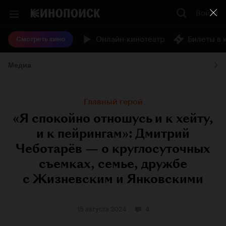
Войти
Онлайн-кинотеатр
Билеты в 
Смотреть кино
Медиа
Главный герой
«Я спокойно отношусь и к хейту,
и к пейрингам»: Дмитрий
Чеботарёв — о круглосуточных
съемках, семье, дружбе
с Жизневским и Янковскими
15 августа 2024
4