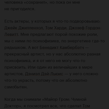
человека «сохранил», но пока он мне
не пригодился.
Есть актеры, у которых я что-то подворовываю:
Джейк Джилленхол
,
Том Харди
,
Джозеф Гордон-
Левитт
. Мне предлагают порой похожие роли,
мы с ними по психофизике, по энергетике где-то
рядышком. А вот
Бенедикт Камбербэтч
—
прекрасный артист, но у нас абсолютно разная
психофизика, и я от него не могу что-то
присвоить. Или один из величайших в мире
артистов,
Дэниэл Дэй-Льюис
— у него сложно
что-то украсть, потому что он абсолютно
самобытен.
Когда мы снимали «Майор Гром: Чумной
Доктор», я посмотрел все, что сделал
Том