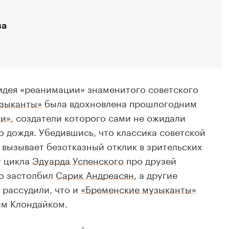
ва
идея «реанимации» знаменитого советского
зыканты»
была вдохновлена прошлогодним
и»
, создатели которого сами не ожидали
о дождя. Убедившись, что классика советской
вызывает безотказный отклик в зрительских
г цикла
Эдуарда Успенского
про друзей
о застолбил
Сарик Андреасян
, а другие
 рассудили, что и
«Бременские музыканты»
им Клондайком.