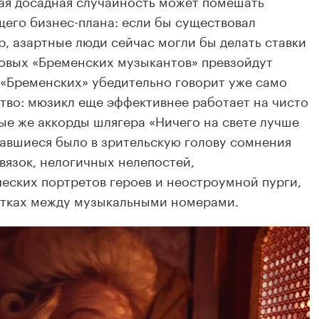
ая досадная случайность может помешать
его бизнес-плана: если бы существовал
, азартные люди сейчас могли бы делать ставки
 новых «Бременских музыкантов» превзойдут
 «Бременских» убедительно говорит уже само
тво: мюзикл еще эффективнее работает на чисто
ые же аккорды шлягера «Ничего на свете лучше
авшиеся было в зрительскую голову сомнения
вязок, нелогичных нелепостей,
еских портретов героев и неостроумной пурги,
утках между музыкальными номерами.