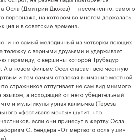
а Осла (
Дмитрий Дюжев
) — несомненно, самого
го персонажа, на котором во многом держалась
кция и в советские времена.
но, и не самый мелодичный из четверки поющих
е тележку с верными друзьями и удерживает
ую пирамиду, с вершины которой Трубадур
е. А в новом фильме Осел спасает всю честную
ртвым и тем самым отвлекая внимание местной
что стражников отпугивает не сам вид мнимого
а языком, а исходящий от него убедительный
 что и мультикультурная калмычка (
Тереза
льного «фестиваля мечты» шутит, что
частников, если они принесут в жертву Осла
афоризм О. Бендера «От мертвого осла уши»
и).