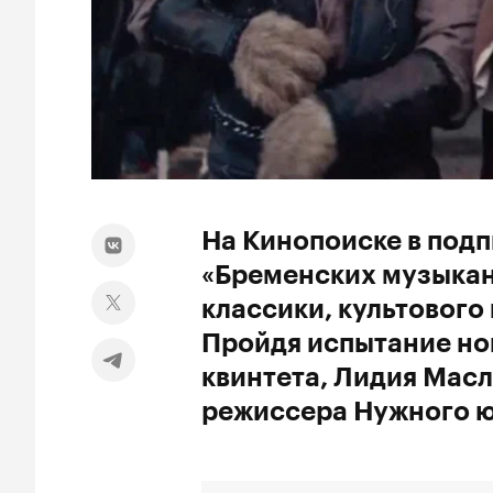
На Кинопоиске в под
«Бременских музыкан
классики, культовог
Пройдя испытание но
квинтета, Лидия Мас
режиссера Нужного ю