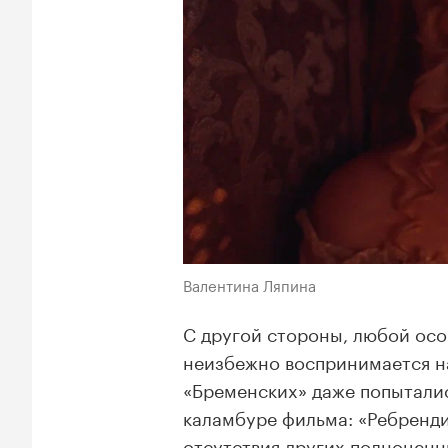
Валентина Ляпина
С другой стороны, любой ос
неизбежно воспринимается н
«Бременских» даже попытали
каламбуре фильма: «Ребренди
отсутствия других полноценн