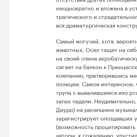
неоднократно и вложена в уст
трагического и страдательно
вся драматургическая констру
Самый могучий, хотя, вероят
животных, Осел тащит на себ
на своей спине акробатическ
сигает на балкон к Принцесс
компанию, притворившись ме
полиции. Самое интересное, 
трупа с вывалившимся изо рт
запах падали. Неудивительно,
Диуро
) на ресепшене музыка
зарегистрирует опоздавших у
(возможность процитировать 
авторы, к сожалению, упустил