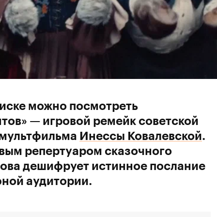
писке можно посмотреть
тов» — игровой ремейк советской
о мультфильма
Инессы Ковалевской
.
вым репертуаром сказочного
лова дешифрует истинное послание
ной аудитории.