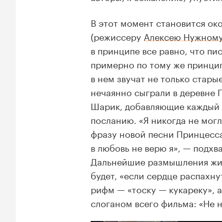
В этот момент становится ок
(режиссеру
Алексею Нужном
в принципе все равно, что п
примерно по тому же принципу
в нем звучат не только стары
нечаянно сыграли в деревне 
Шарик, добавляющие каждый 
посланию. «Я никогда не могл
фразу новой песни Принцесса
в любовь не верю я», — подхв
Дальнейшие размышления живо
будет, «если сердце распахн
рифм — «тоску — кукареку», а
слоганом всего фильма: «Не н