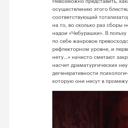
Невозможно представить, как
осуществлению этого блестящ
соответствующий тотализатор
на то, во сколько раз сборы
надои «Чебурашки». В пользу
по себе жанровое превосходс
рефлекторном уровне, и перв
нету…» начисто сметают закр
насчет драматургических неу
дегенеративности психологич
которую они несут в промеж