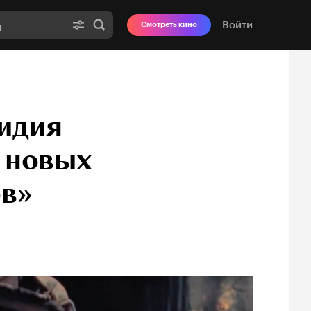
Войти
Смотреть кино
Лидия
 новых
в»