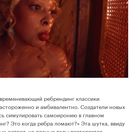
овременивающий ребрендинг классики
астороженно и амбивалентно. Создатели новых
сь симулировать самоиронию в главном
нг? Это когда ребра ломают?» Эта шутка, ввиду
ых острот, на разные лады повторяется