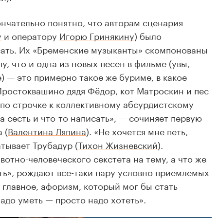
ончательно понятно, что авторам сценария
у
и оператору
Игорю Гринякину
) было
исать. Их «Бременские музыканты» скомпонованы
, что и одна из новых песен в фильме (увы,
е) — это примерно такое же буриме, в какое
Простоквашино дядя Фёдор, кот Матроскин и пес
по строчке к коллективному абсурдистскому
а сесть и что-то написать», — сочиняет первую
 (
Валентина Ляпина
). «Не хочется мне петь,
атывает Трубадур (
Тихон Жизневский
).
тно-человеческого секстета на тему, а что же
уть», рождают все-таки пару условно приемлемых
 главное, афоризм, который мог бы стать
адо уметь — просто надо хотеть».