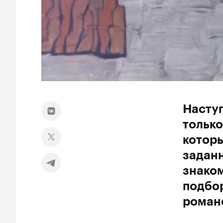
Наступ
только
которы
заданн
знаком
подбор
романо