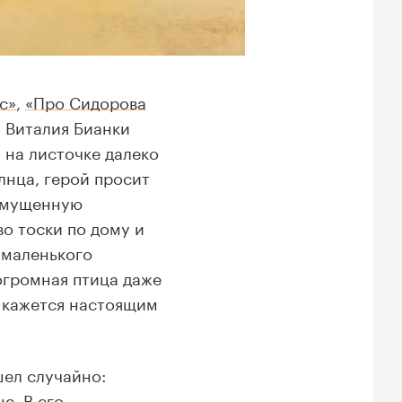
с»
,
«Про Сидорова
а Виталия Бианки
 на листочке далеко
лнца, герой просит
озмущенную
о тоски по дому и
 маленького
огромная птица даже
а кажется настоящим
шел случайно:
е. В его