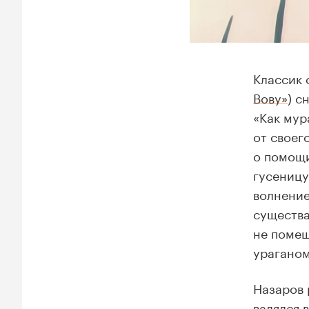
Классик 
Вову»
) с
«Как мур
от своег
о помощи
гусеницу
волнение
существа
не помещ
ураганом
Назаров 
валялся 