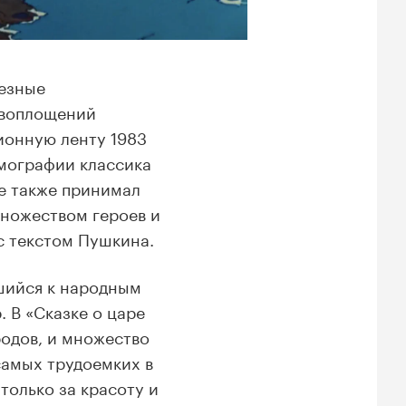
езные
 воплощений
ионную ленту 1983
мографии классика
ке также принимал
множеством героев и
с текстом Пушкина.
шийся к народным
 В «Сказке о царе
родов, и множество
самых трудоемких в
только за красоту и