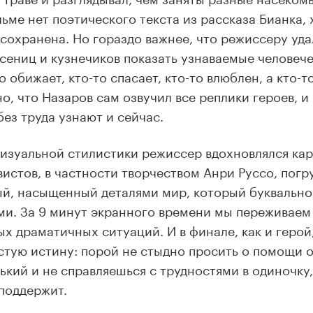
ьме нет поэтического текста из рассказа Бианка, 
сохранена. Но гораздо важнее, что режиссеру уда
усениц и кузнечиков показать узнаваемые человече
о обижает, кто-то спасает, кто-то влюблен, а кто-
о, что Назаров сам озвучил все реплики героев, 
без труда узнают и сейчас.
визуальной стилистики режиссер вдохновлялся ка
истов, в частности творчеством Анри Руссо, погр
й, насыщенный деталями мир, который буквально 
ми. За 9 минут экранного времени мы переживае
х драматичных ситуаций. И в финале, как и герой
стую истину: порой не стыдно просить о помощи 
ький и не справляешься с трудностями в одиночку, 
 поддержит.