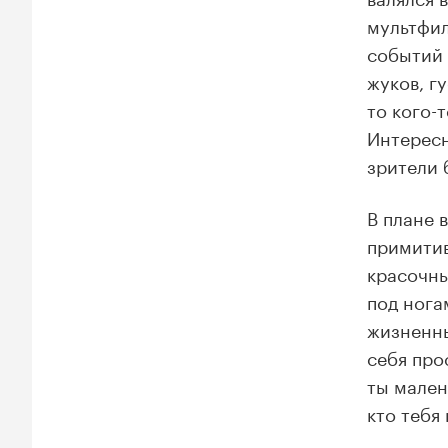
мультфил
событий 
жуков, г
то кого-т
Интересн
зрители 
В плане 
примитив
красочны
под нога
жизненны
себя про
ты мален
кто тебя