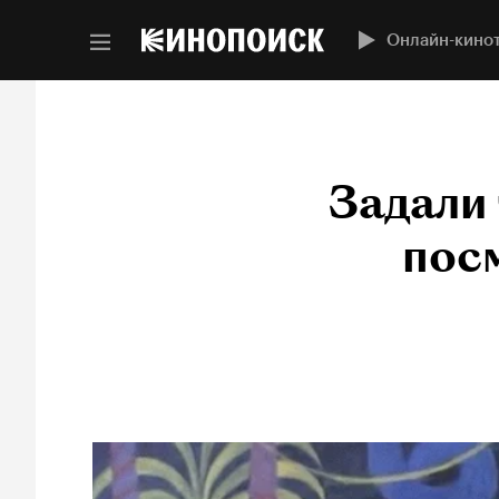
Онлайн-кино
Задали 
посм