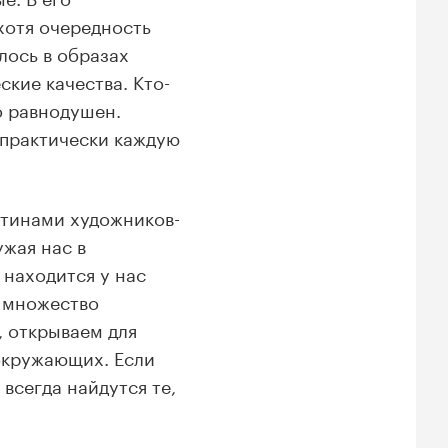
хотя очередность
лось в образах
ские качества. Кто-
то равнодушен.
и практически каждую
ртинами художников-
ужая нас в
находится у нас
м множество
, открываем для
окружающих. Если
всегда найдутся те,