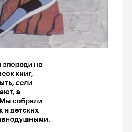
в впереди не
сок книг,
ыть, если
ают, а
 Мы собрали
 и детских
равнодушными.