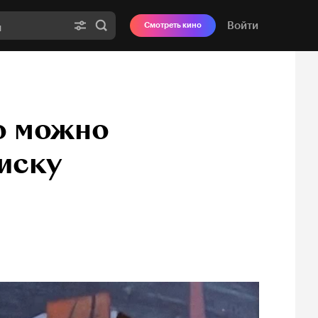
Войти
Смотреть кино
то можно
писку