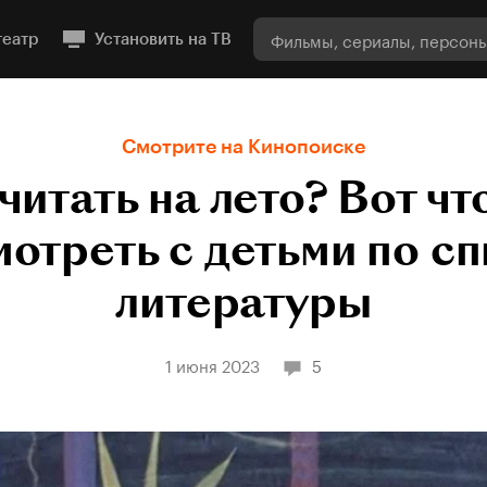
театр
Установить на ТВ
Смотрите на Кинопоиске
читать на лето? Вот ч
отреть с детьми по с
литературы
1 июня 2023
5