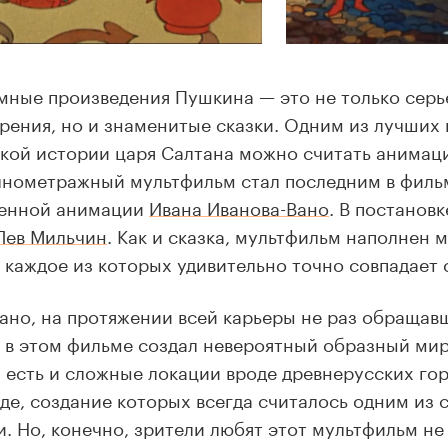
ные произведения Пушкина — это не только серь
рения, но и знаменитые сказки. Одним из лучших
кой истории царя Салтана можно считать анимац
лнометражный мультфильм стал последним в филь
венной анимации
Ивана Иванова-Вано
. В постанов
Лев Мильчин
. Как и сказка, мультфильм наполнен 
 каждое из которых удивительно точно совпадает 
ано, на протяжении всей карьеры не раз обращав
 в этом фильме создал невероятный образный мир.
 есть и сложные локации вроде древнерусских го
оде, создание которых всегда считалось одним из 
. Но, конечно, зрители любят этот мультфильм не 