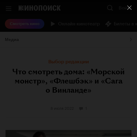
Войти
Онлайн-кинотеатр
Билеты в 
Смотреть кино
Медиа
Выбор редакции
Что смотреть дома: «Морской
монстр», «Флешбэк» и «Сага
о Винланде»
8 июля 2022
1