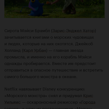
Сирота Мэйси Брамбл (
Зарис-Энджел Хатор
)
зачитывается книгами о морских чудовищах
и людях, которые на них охотятся. Джейкоб
Холланд (
Карл Урбан
) — главная звезда
промысла, и именно на его корабль Мэйси
однажды пробирается. Вместе им предстоит
отправиться в опасное путешествие и встретить
самого большого монстра в океане.
Netflix навязывает Disney конкуренцию:
«Морского монстра» снял и придумал
Крис
Уильямс
— оскароносный режиссер
«Города
героев»
и один из постановщиков
«Моаны»
.