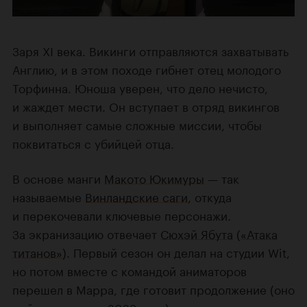
Заря XI века. Викинги отправляются захватывать
Англию, и в этом походе гибнет отец молодого
Торфинна. Юноша уверен, что дело нечисто,
и жаждет мести. Он вступает в отряд викингов
и выполняет самые сложные миссии, чтобы
поквитаться с убийцей отца.
В основе манги
Макото Юкимуры
— так
называемые
Винландские саги
, откуда
и перекочевали ключевые персонажи.
За экранизацию отвечает
Сюхэй Ябута
(
«Атака
титанов»
). Первый сезон он делал на студии Wit,
но потом вместе с командой аниматоров
перешел в Mappa, где готовит продолжение (оно