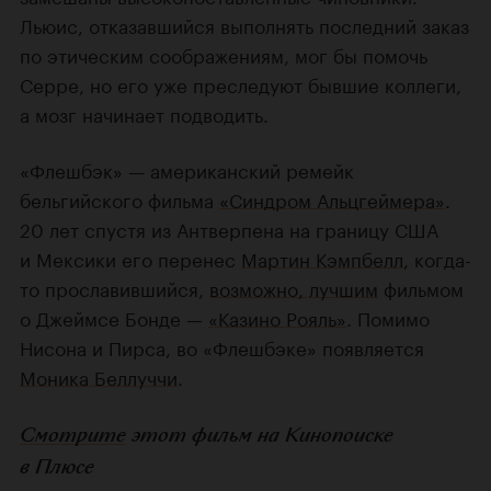
Льюис, отказавшийся выполнять последний заказ
по этическим соображениям, мог бы помочь
Серре, но его уже преследуют бывшие коллеги,
а мозг начинает подводить.
«Флешбэк» — американский ремейк
бельгийского фильма
«Синдром Альцгеймера»
.
20 лет спустя из Антверпена на границу США
и Мексики его перенес
Мартин Кэмпбелл
, когда-
то прославившийся,
возможно, лучшим
фильмом
о Джеймсе Бонде —
«Казино Рояль»
. Помимо
Нисона и Пирса, во «Флешбэке» появляется
Моника Беллуччи
.
Смотрите
этот фильм на Кинопоиске
в Плюсе