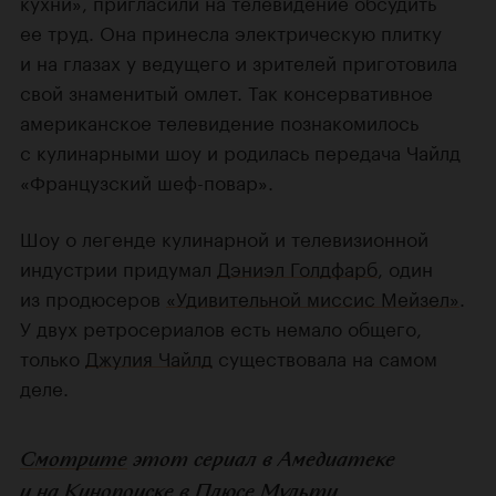
кухни», пригласили на телевидение обсудить
ее труд. Она принесла электрическую плитку
и на глазах у ведущего и зрителей приготовила
свой знаменитый омлет. Так консервативное
американское телевидение познакомилось
с кулинарными шоу и родилась передача Чайлд
«Французский шеф-повар».
Шоу о легенде кулинарной и телевизионной
индустрии придумал
Дэниэл Голдфарб
, один
из продюсеров
«Удивительной миссис Мейзел»
.
У двух ретросериалов есть немало общего,
только
Джулия Чайлд
существовала на самом
деле.
Смотрите
этот сериал в Амедиатеке
и на Кинопоиске в Плюсе Мульти