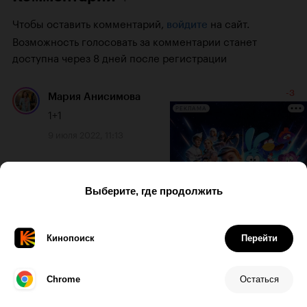
Чтобы оставить комментарий,
на сайт.
войдите
Возможность голосовать за комментарии станет
доступна через 8 дней после регистрации
-3
Мария Анисимова
РЕКЛАМА
1+1
9 июля 2022, 11:13