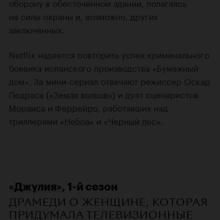
оборону в обесточенном здании, полагаясь
на силы охраны и, возможно, других
заключенных.
Netflix надеется повторить успех криминального
боевика испанского производства «Бумажный
дом». За мини-сериал отвечают режиссер
Оскар
Педраса
(
«Земля волков»
) и дуэт сценаристов
Мораис
а и
Феррейро
, работавших над
триллерами
«Небоа»
и
«Черный лес»
.
«Джулия»
, 1-й сезон
ДРАМЕДИ О ЖЕНЩИНЕ, КОТОРАЯ
ПРИДУМАЛА ТЕЛЕВИЗИОННЫЕ