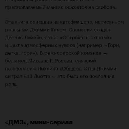
предполагаемый маньяк окажется на свободе.
Эта книга основана на автофикшене, написанном
реальным Джимми Кином. Сценарий создал
Деннис Лихейн, автор «Острова проклятых»
и цикла атмосферных нуаров (например, «Гори,
детка, гори»). В режиссерской команде —
бельгиец
Михаэль Р. Роскам
, снявший
по сценарию Лихейна
«Общак»
. Отца Джимми
сыграл
Рэй Лиотта
— это была его последняя
роль.
«ДМЗ»
, мини-сериал