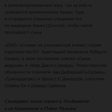
в демилитаризованную зону, где за власть
сражаются криминальные банды. Туда
и отправится отважная специалистка
по медицине Альма (Доусон), чтобы найти
пропавшего сына.
«ДМЗ» основан на резонансной комикс-серии
издательства DC. Адаптацией занимался
Роберто
Патино
, в чьем послужном списке
«Сыны
анархии»
и
«Мир Дикого Запада»
. Режиссерские
обязанности поделили
Ава ДюВерней
(
«Сельма»
,
«Тринадцатая»
) и
Эрнест Р. Дикерсон
, соратник
Спайка Ли
и
Дэвида Саймона
.
Смотрите
этот сериал в Амедиатеке
и на Кинопоиске в Плюсе Мульти