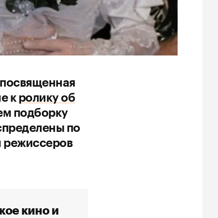
 посвященная
е к
ролику об
ем подборку
спределены по
и режиссеров
кое кино и