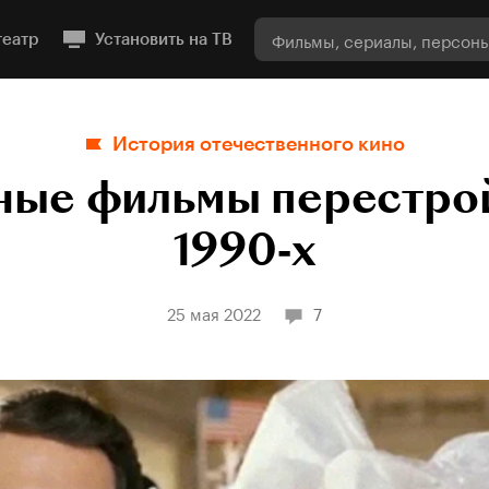
театр
Установить на ТВ
История отечественного кино
ные фильмы перестро
1990‑х
25 мая 2022
7