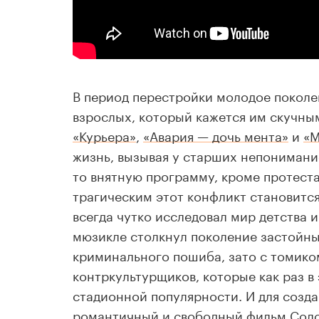
В период перестройки молодое поколе
взрослых, который кажется им скучны
«Курьера»
,
«Авария — дочь мента»
и
«М
жизнь, вызывая у старших непонимани
то внятную программу, кроме протеста
трагическим этот конфликт становится
всегда чутко исследовал мир детства 
мюзикле столкнул поколение застойны
криминального пошиба, зато с томико
контркультурщиков, которые как раз в
стадионной популярности. И для созд
романтичный и свободный фильм Солов