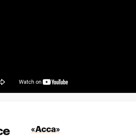
се
«Асса»