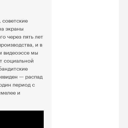
, советские
на экраны
о через пять лет
роизводства, и в
ом видеоэссе мы
т социальной
 бандитские
чевиден — распад
 один период с
смелее и