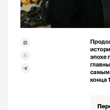
Продол
истори
эпохе 
главны
самым 
конца 
Пере