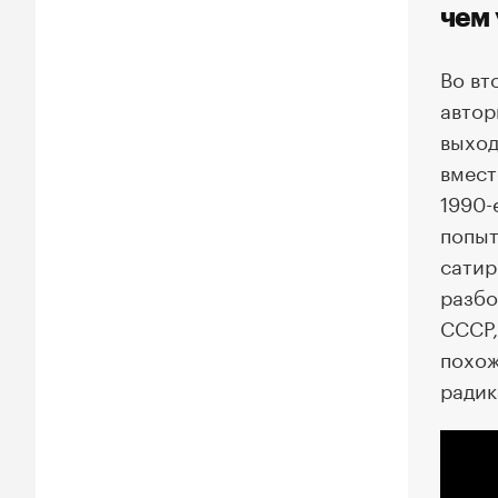
чем
Во вт
автор
выход
вмест
1990-
попыт
сатир
разбо
СССР,
похож
радик