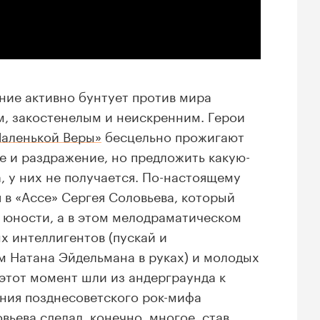
ние активно бунтует против мира
м, закостенелым и неискренним. Герои
аленькой Веры»
бесцельно прожигают
е и раздражение, но предложить какую-
, у них не получается. По-настоящему
 в «Ассе» Сергея Соловьева, который
и юности, а в этом мелодраматическом
х интеллигентов (пускай и
м Натана Эйдельмана в руках) и молодых
 этот момент шли из андерграунда к
ания позднесоветского рок-мифа
ьева сделал, конечно, многое, став