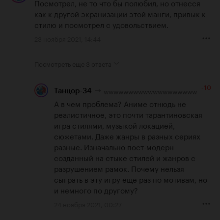
Посмотрел, не то что бы полюбил, но отнесся 
как к другой экранизации этой манги, привык к 
стилю и посмотрел с удовольствием.
23 ноября 2021, 14:44
Посмотреть еще
3 ответа
-10
wwwwwwwwwwwwwwwwwww
Танцор-34
А в чем проблема? Аниме отнюдь не 
реалистичное, это почти тарантиновская 
игра стилями, музыкой локацией, 
сюжетами. Даже жанры в разных сериях 
разные. Изначально пост-модерн 
созданный на стыке стилей и жанров с 
разрушением рамок. Почему нельзя 
сыграть в эту игру еще раз по мотивам, но 
и немного по другому?
24 ноября 2021, 00:27