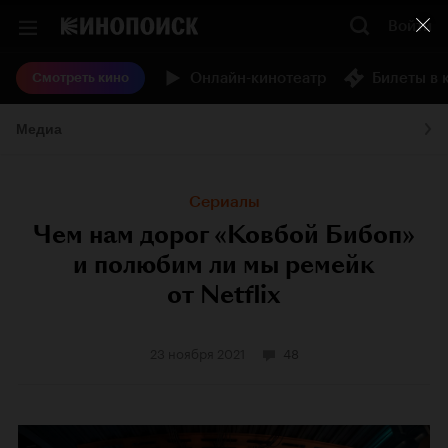
Войти
Онлайн-кинотеатр
Билеты в 
Смотреть кино
Медиа
Сериалы
Чем нам дорог «Ковбой Бибоп»
и полюбим ли мы ремейк
от Netflix
23 ноября 2021
48