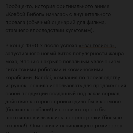
Вообще-то, история оригинального аниме
«Ковбой Бибоп» началась с внушительного
провала (обычный сценарий для фильма,
ставшего впоследствии культовым).
В конце 1990-х после успеха
«Евангелиона»
,
запустившего новый виток популярности жанра
меха, Японию накрыло повальным увлечением
гигантскими роботами и космическими
кораблями. Bandai, компания по производству
игрушек, решила использовать для продвижения
своей продукции созданный под заказ сериал,
действие которого происходило бы в космосе
(больше кораблей!) и герои которого бы
постоянно ввязывались в перестрелки (больше
экшена!). Они наняли начинающего режиссера
Синъитиро Ватанабэ
и дали ему полную