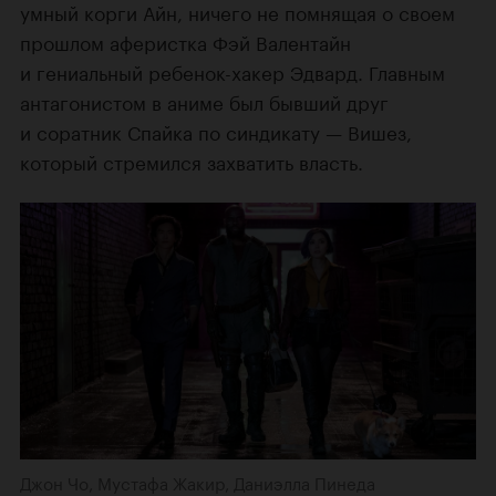
умный корги Айн, ничего не помнящая о своем
прошлом аферистка Фэй Валентайн
и гениальный ребенок-хакер Эдвард. Главным
антагонистом в аниме был бывший друг
и соратник Спайка по синдикату — Вишез,
который стремился захватить власть.
Джон Чо, Мустафа Жакир, Даниэлла Пинеда