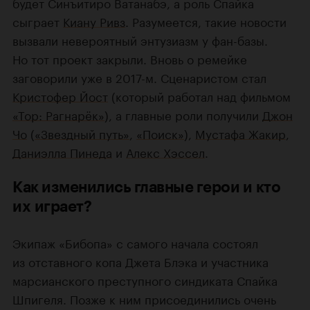
будет Синъитиро Ватанабэ, а роль Спайка
сыграет
Киану Ривз
. Разумеется, такие новости
вызвали невероятный энтузиазм у фан-базы.
Но тот проект закрыли. Вновь о ремейке
заговорили уже в 2017-м. Сценаристом стал
Кристофер Йост
(который работал над фильмом
«Тор: Рагнарёк»
), а главные роли получили
Джон
Чо
(
«Звездный путь»
,
«Поиск»
),
Мустафа Жакир
,
Даниэлла Пинеда
и
Алекс Хэссел
.
Как изменились главные герои и кто
их играет?
Экипаж «Бибопа» с самого начала состоял
из отставного копа Джета Блэка и участника
марсианского преступного синдиката Спайка
Шпигеля. Позже к ним присоединились очень