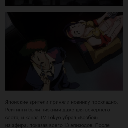
Японские зрители приняли новинку прохладно.
Рейтинги были низкими даже для вечернего
слота, и канал TV Tokyo убрал «Ковбоя»
из эфира, показав всего 13 эпизодов. После