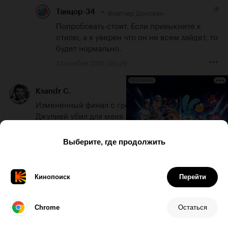
-8
Флетчер Донован
Танцор-34
Попробовать стоит. Если привыкните к 
стилю, а я уверен что он не всем зайдет, то 
будет нормально.
24 ноября 2021, 00:29
РЕКЛАМА
10
Ksandr C.
Изменённый финал с грозой всех абьюзеров 
Джулией убил для меня этот сериал. Хотя 
предыдущие серии, несмотря на бюджетность 
во всём и странного, мягко говоря, Вишеза, 
были просмотрены с небольшим, но всё же 
удовольствием.
23 ноября 2021, 17:56
19
Andrew Chajka
Киноадаптация аниме - это изначально сложная 
задача, т.к. у мультипликации всегда больше 