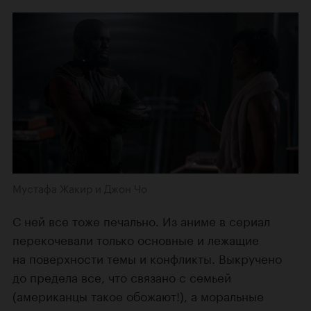
Мустафа Жакир и Джон Чо
С ней все тоже печально. Из аниме в сериал
перекочевали только основные и лежащие
на поверхности темы и конфликты. Выкручено
до предела все, что связано с семьей
(американцы такое обожают!), а моральные