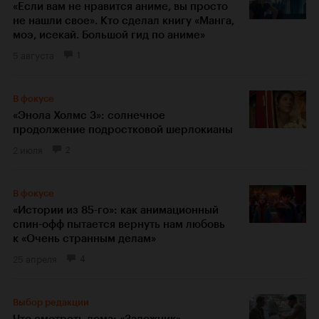
«Если вам не нравится аниме, вы просто
не нашли свое». Кто сделал книгу «Манга,
моэ, исекай. Большой гид по аниме»
5 августа
1
В фокусе
«Энола Холмс 3»: солнечное
продолжение подростковой шерлокианы
2 июля
2
В фокусе
«Истории из 85-го»: как анимационный
спин-офф пытается вернуть нам любовь
к «Очень странным делам»
25 апреля
4
Выбор редакции
Что смотреть дома: «Заложник»