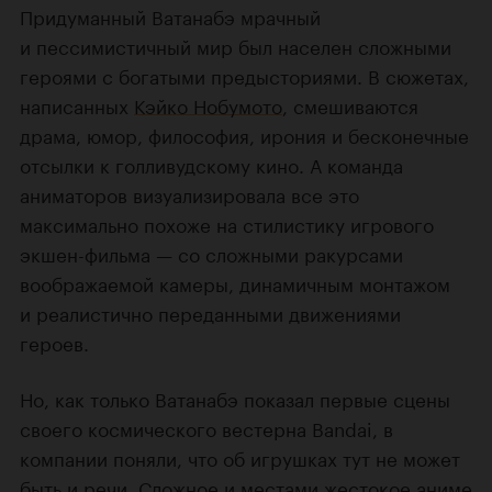
Придуманный Ватанабэ мрачный
и пессимистичный мир был населен сложными
героями с богатыми предысториями. В сюжетах,
написанных
Кэйко Нобумото
, смешиваются
драма, юмор, философия, ирония и бесконечные
отсылки к голливудскому кино. А команда
аниматоров визуализировала все это
максимально похоже на стилистику игрового
экшен-фильма — со сложными ракурсами
воображаемой камеры, динамичным монтажом
и реалистично переданными движениями
героев.
Но, как только Ватанабэ показал первые сцены
своего космического вестерна Bandai, в
компании поняли, что об игрушках тут не может
быть и речи. Сложное и местами жестокое аниме