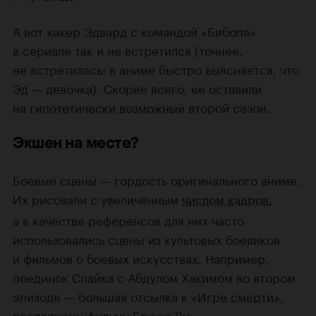
А вот хакер Эдвард с командой «Бибопа»
в сериале так и не встретился (точнее,
не встретилась: в аниме быстро выясняется, что
Эд — девочка). Скорее всего, ее оставили
на
гипотетически возможный
второй сезон.
Экшен на месте?
Боевые сцены — гордость оригинального аниме.
Их рисовали с увеличенным
числом кадров
,
а в качестве референсов для них часто
использовались сцены из культовых боевиков
и фильмов о боевых искусствах. Например,
поединок Спайка с Абдулом Хакимом во втором
эпизоде — большая отсылка к
«Игре смерти»
,
последнему фильму Брюса Ли.