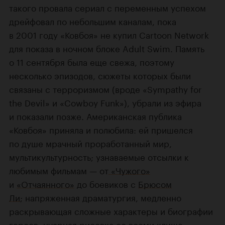
такого провала сериал с переменным успехом
дрейфовал по небольшим каналам, пока
в 2001 году «Ковбоя» не купил Cartoon Network
для показа в ночном блоке Adult Swim. Память
о 11 сентября была еще свежа, поэтому
несколько эпизодов, сюжеты которых были
связаны с терроризмом (вроде «Sympathy for
the Devil» и «Cowboy Funk»), убрали из эфира
и показали позже. Американская публика
«Ковбоя» приняла и полюбила: ей пришелся
по душе мрачный проработанный мир,
мультикультурность; узнаваемые отсылки к
любимым фильмам — от
«Чужого»
и
«Отчаянного»
до боевиков с
Брюсом
Ли
; напряженная драматургия, медленно
раскрывающая сложные характеры и биографии
героев; нуарная рисовка со всеми клише —