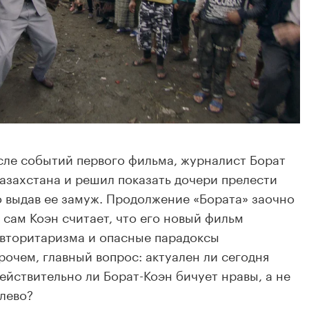
осле событий первого фильма, журналист Борат
Казахстана и решил показать дочери прелести
 выдав ее замуж. Продолжение «Бората» заочно
о сам Коэн считает, что его новый фильм
авторитаризма и опасные парадоксы
очем, главный вопрос: актуален ли сегодня
ействительно ли Борат-Коэн бичует нравы, а не
алево?