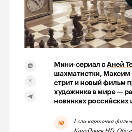
Мини-сериал с
Аней Т
шахматистки,
Максим 
стрит и новый фильм п
художника в мире — р
новинках российских 
Если карточка фильм
КиноПоиск HD. Обо 