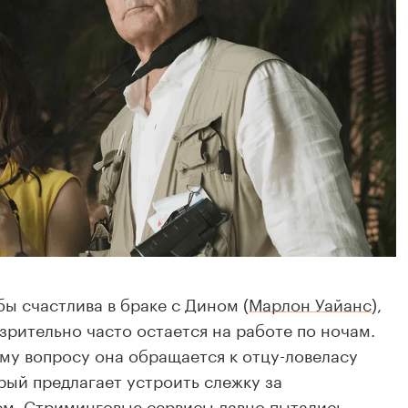
 бы счастлива в браке с Дином (
Марлон Уайанс
),
зрительно часто остается на работе по ночам.
му вопросу она обращается к отцу-ловеласу
орый предлагает устроить слежку за
м. Стриминговые сервисы давно пытались