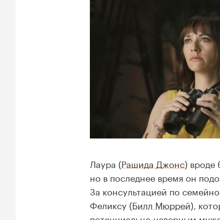
Лаура (
Рашида Джонс
) вроде
но в последнее время он подо
За консультацией по семейно
Феликсу (
Билл Мюррей
), кот
потенциально неверным муже