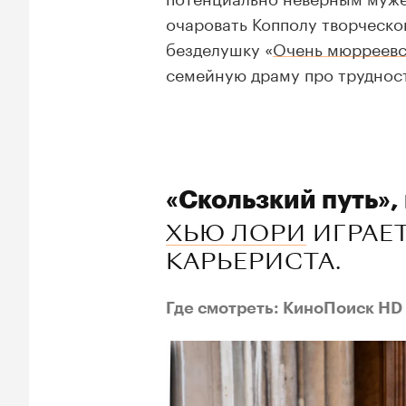
очаровать Копполу творческой
безделушку «
Очень мюрреевс
семейную драму про трудност
«Скользкий путь»,
ХЬЮ ЛОРИ
ИГРАЕ
КАРЬЕРИСТА.
Где смотреть: КиноПоиск HD