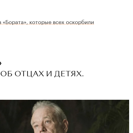
 «Бората», которые всех оскорбили
»
ОБ ОТЦАХ И ДЕТЯХ.