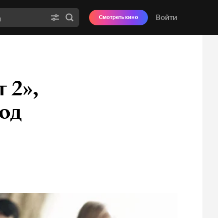
Войти
Смотреть кино
 2»,
од