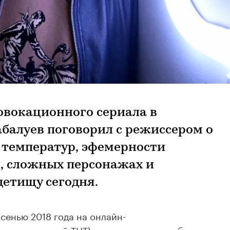
овокационного сериала в
абалуев поговорил с режиссером о
 температур, эфемерности
, сложных персонажах и
детищу сегодня.
сенью 2018 года на онлайн-
ще с приставкой ТНТ) и взорвал киносообщество.