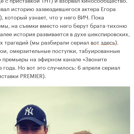
ывал историю зазвездившегося актера Егора
), который узнает, что у него ВИЧ. Пока
мы, на съемки вместо него берут брата-тихоню
 далее история развивается в духе шекспировских,
х трагедий (мы разбирали сериал
вот здесь
).
рои, омерзительные поступки, табуированные
о премьеры на эфирном канале «Звоните
года. Но вот это случилось: 6 апреля сериал
риставки
PREMIER
).