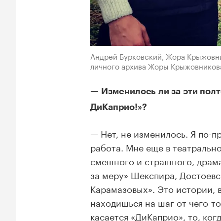
Андрей Бурковский, Жора Крыжовни
личного архива Жоры Крыжовников
— Изменилось ли за эти полт
ДиКаприо!»?
— Нет, не изменилось. Я по-п
работа. Мне еще в театральн
смешного и страшного, драма
за меру» Шекспира, Достоев
Карамазовых». Это истории, 
находишься на шаг от чего-т
касается «ДиКаприо»,
то, ког