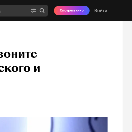
Войти
Смотреть кино
воните
ского и