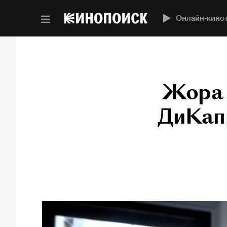
Онлайн-кино
Жора 
ДиКапр