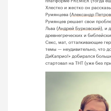
Хлестко и жестко он рассказ
Румянцева (
Александр Петров
Румянцев решает свои пробле
Льва (
Андрей Бурковский
), и
древнегреческих и библейски
Секс, мат, отталкивающие ге
темы — неудивительно, что д
ДиКаприо!» добирался больше 
стартовал на ТНТ (уже без п