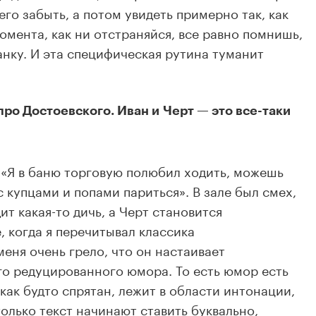
го забыть, а потом увидеть примерно так, как
момента, как ни отстраняйся, все равно помнишь,
анку. И эта специфическая рутина туманит
про Достоевского. Иван и Черт — это все-таки
: «Я в баню торговую полюбил ходить, можешь
с купцами и попами париться».
В зале был смех,
т какая-то дичь, а Черт становится
, когда я перечитывал классика
еня очень грело, что он настаивает
го редуцированного юмора. То есть юмор есть
 как будто спрятан, лежит в области интонации,
 только текст начинают ставить буквально,