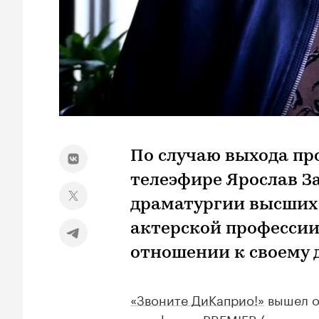
По случаю выхода пр
телеэфире Ярослав З
драматургии высших
актерской профессии
отношении к своему 
«Звоните ДиКаприо!»
вышел о
платформе
PREMIER
(тогда е