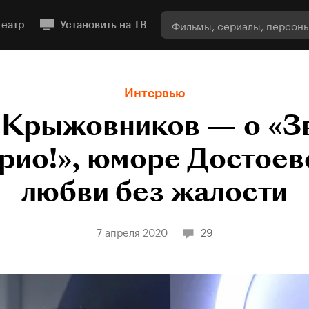
театр
Установить на ТВ
Интервью
Крыжовников — о «З
ио!», юморе Достоев
любви без жалости
7 апреля 2020
29