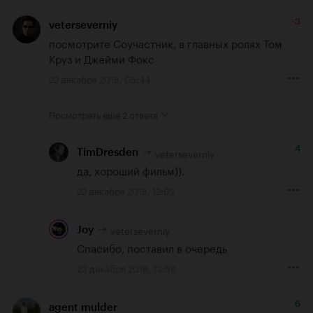
-3
veterseverniy
посмотрите Соучастник, в главных ролях Том 
Круз и Джейми Фокс
22 декабря 2018, 05:44
Посмотреть еще
2 ответа
4
veterseverniy
TimDresden
да, хороший фильм)).
22 декабря 2018, 12:02
veterseverniy
Joy
Спасибо, поставил в очередь
23 декабря 2018, 13:58
6
agent mulder