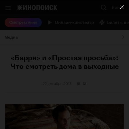
Войти
Онлайн-кинотеатр
Билеты в 
Смотреть кино
Медиа
«Барри» и «Простая просьба»:
Что смотреть дома в выходные
22 декабря 2018
13