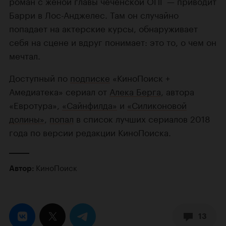
роман с женой главы чеченской ОПГ — приводит
Барри в Лос-Анджелес. Там он случайно
попадает на актерские курсы, обнаруживает
себя на сцене и вдруг понимает: это то, о чем он
мечтал.
Доступный по
подписке
«КиноПоиск +
Амедиатека» сериал от
Алека Берга
, автора
«Евротура»,
«Сайнфилда»
и
«Силиконовой
долины»
,
попал
в список лучших сериалов 2018
года по версии редакции КиноПоиска.
КиноПоиск
Автор:
13