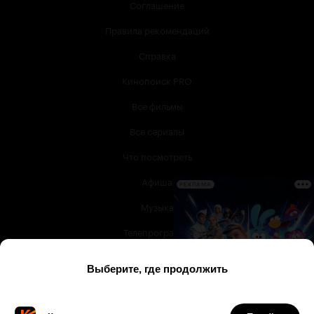
Соглашение
Правила рекомендаций
Справка
Кинопоиск PRO
Все фильмы
Все сериалы
Что посмотреть
Афиша
РЕКЛАМА
Музыка
Телепрограмма
Книги
Служба поддержки