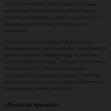
лет, а маньяк-убийца Майкл Майерс все еще
вынашивает планы отомстить Лори Строуд и
сбегает из лечебницы. Строуд, к счастью, не
дремала и все эти годы готовилась к его
появлению.
Картину режиссера
Дэвида Гордона Грина
спродюсировали
Джон Карпентер
, придумавший
всю эту историю, и
Малек Аккад
. Играют
Ник
Касл
и
Джейми Ли Кёртис
, которая снова взялась
за эту роль 17 лет спустя после фильма
«Хэллоуин: Воскрешение»
. Говорят, подписать
контракт артистку уговорил
Джейк Джилленхол
,
большой друг семейства Кёртис.
«Простая просьба»