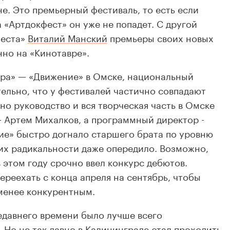
е. Это премьерный фестиваль, то есть если
 «Артдокфест» он уже не попадет. С другой
феста»
Виталий Манский
премьеры своих новых
нно на «Кинотавре».
вра» — «Движение» в Омске, национальный
ельно, что у фестивалей частично совпадают
о руководство и вся творческая часть в Омске
 - Артем Михалков, а программный директор -
ие» быстро догнало старшего брата по уровню
 их радикальности даже опередило. Возможно,
 этом году срочно ввел конкурс дебютов.
реехать с конца апреля на сентябрь, чтобы
менее конкурентным.
едавнего времени было лучше всего
 Но не так давно в Калининграде стал проходить