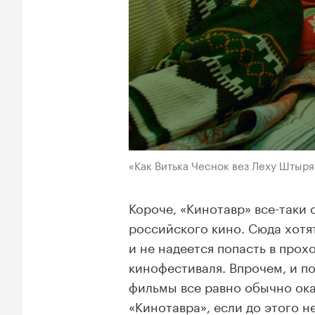
«Как Витька Чеснок вез Леху Штыря
Короче, «Кинотавр» все-таки
российского кино. Сюда хотят
и не надеется попасть в прох
кинофестиваля. Впрочем, и 
фильмы все равно обычно ока
«Кинотавра», если до этого н