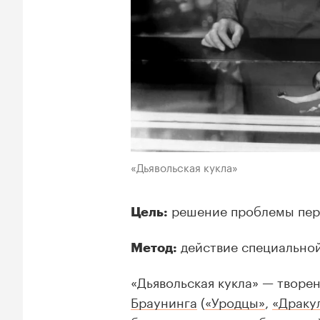
«Дьявольская кукла»
решение проблемы пер
Цель:
действие специально
Метод:
«Дьявольская кукла» — творе
Браунинга
(
«Уродцы»
,
«Драку