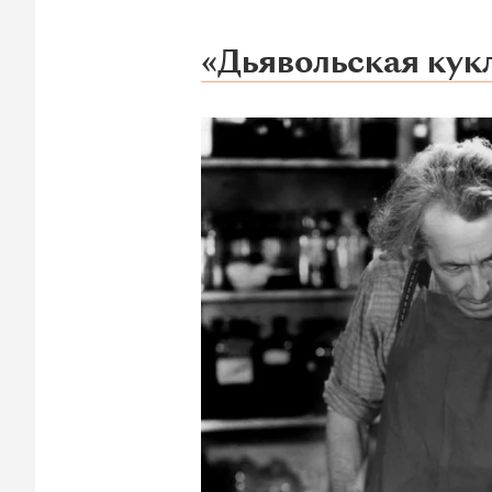
«Дьявольская кук