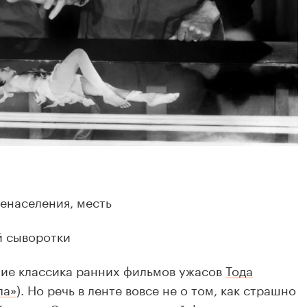
енаселения, месть
й сыворотки
ние классика ранних фильмов ужасов
Тода
ла»
). Но речь в ленте вовсе не о том, как страшно