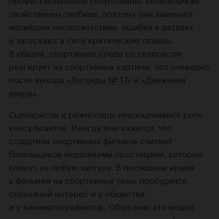
свойственен снобизм, поэтому они замечают
малейшее несоответствие, ошибки в деталях
и запускают в сети критические отзывы.
В общем, спортивная среда со скепсисом
реагирует на спортивные картины, что очевидно
после выхода
«Легенды № 17»
и
«Движения
вверх»
.
Сценаристы и режиссеры недооценивают роль
консультантов. Иногда мне кажется, что
создатели спортивных фильмов считают
болельщиков недалекими простецами, которые
клюнут на любую халтуру. В последнее время
к фильмам на спортивные темы пробудился
серьезный интерес и у общества,
и у кинематографистов. Объясняю это модой
на истории, основанные на реальных событиях.