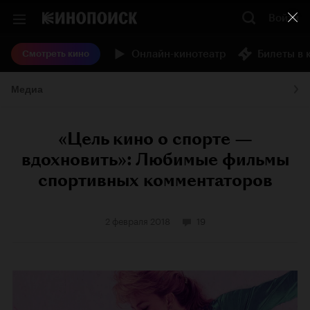
Войти
Онлайн-кинотеатр
Билеты в 
Смотреть кино
Медиа
«Цель кино о спорте —
вдохновить»: Любимые фильмы
спортивных комментаторов
2 февраля 2018
19