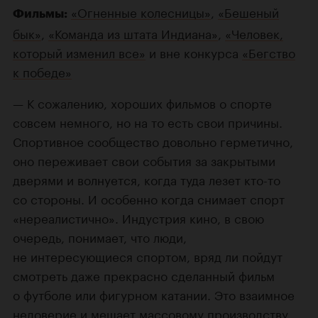
«Огненные колесницы»
,
«Бешеный
Фильмы:
бык»
,
«Команда из штата Индиана»
,
«Человек,
который изменил все»
и вне конкурса
«Бегство
к победе»
— К сожалению, хороших фильмов о спорте
совсем немного, но на то есть свои причины.
Спортивное сообщество довольно герметично,
оно переживает свои события за закрытыми
дверями и волнуется, когда туда лезет кто-то
со стороны. И особенно когда снимает спорт
«нереалистично». Индустрия кино, в свою
очередь, понимает, что люди,
не интересующиеся спортом, вряд ли пойдут
смотреть даже прекрасно сделанный фильм
о футболе или фигурном катании. Это взаимное
недоверие и мешает массовому производству