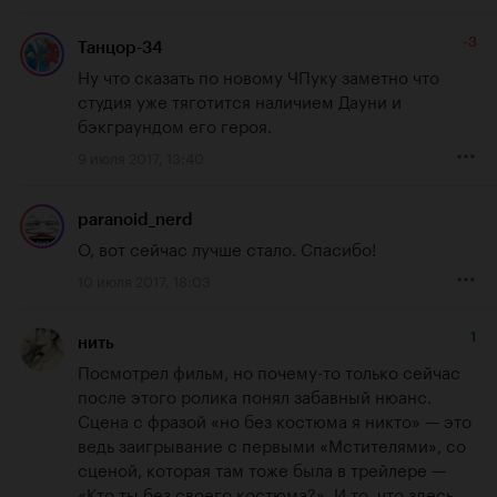
-3
Танцор-34
Ну что сказать по новому ЧПуку заметно что 
студия уже тяготится наличием Дауни и 
бэкграундом его героя.
9 июля 2017, 13:40
paranoid_nerd
О, вот сейчас лучше стало. Спасибо!
10 июля 2017, 18:03
1
нить
Посмотрел фильм, но почему-то только сейчас 
после этого ролика понял забавный нюанс. 
Сцена с фразой «но без костюма я никто» — это 
ведь заигрывание с первыми «Мстителями», со 
сценой, которая там тоже была в трейлере — 
«Кто ты без своего костюма?». И то, что здесь 