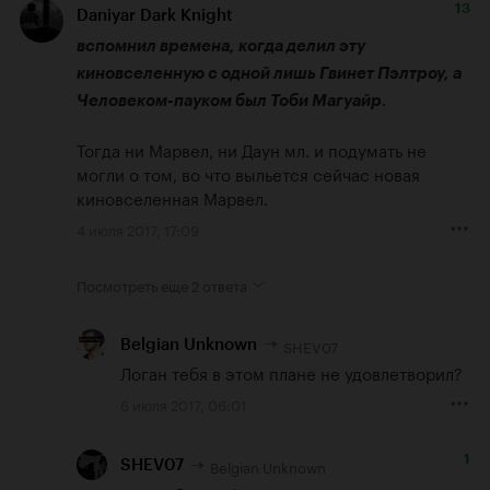
13
Daniyar Dark Knight
вспомнил времена, когда делил эту 
киновселенную с одной лишь Гвинет Пэлтроу, а 
Человеком-пауком был Тоби Магуайр.
Тогда ни Марвел, ни Даун мл. и подумать не 
могли о том, во что выльется сейчас новая 
киновселенная Марвел.
4 июля 2017, 17:09
Посмотреть еще
2 ответа
SHEV07
Belgian Unknown
Логан тебя в этом плане не удовлетворил?
6 июля 2017, 06:01
1
Belgian Unknown
SHEV07