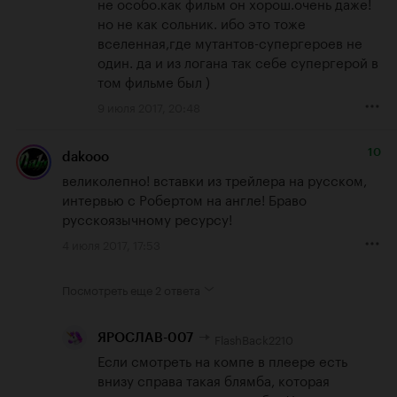
не особо.как фильм он хорош.очень даже!

но не как сольник. ибо это тоже 
вселенная,где мутантов-супергероев не 
один. да и из логана так себе супергерой в 
том фильме был )
9 июля 2017, 20:48
10
dakooo
великолепно! вставки из трейлера на русском, 
интервью с Робертом на англе! Браво 
русскоязычному ресурсу!
4 июля 2017, 17:53
Посмотреть еще
2 ответа
FlashBack2210
ЯРОСЛАВ-007
Если смотреть на компе в плеере есть 
внизу справа такая блямба, которая 