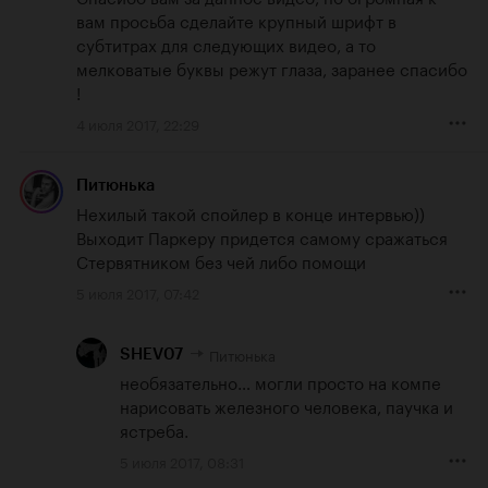
вам просьба сделайте крупный шрифт в 
субтитрах для следующих видео, а то 
мелковатые буквы режут глаза, заранее спасибо 
!
4 июля 2017, 22:29
Питюнька
Нехилый такой спойлер в конце интервью))

Выходит Паркеру придется самому сражаться 
Стервятником без чей либо помощи
5 июля 2017, 07:42
Питюнька
SHEV07
необязательно… могли просто на компе 
нарисовать железного человека, паучка и 
ястреба.
5 июля 2017, 08:31