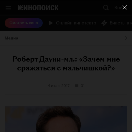
Войти
Онлайн-кинотеатр
Билеты в 
Смотреть кино
Медиа
Роберт Дауни-мл.: «Зачем мне
сражаться с мальчишкой?»
4 июля 2017
31