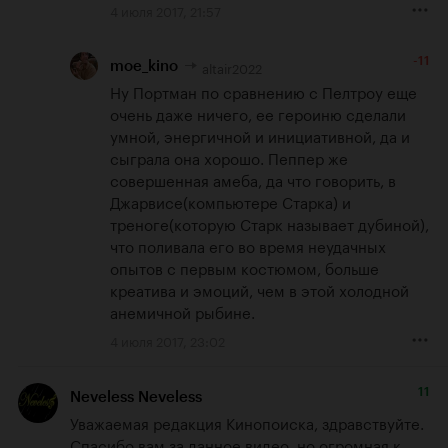
4 июля 2017, 21:57
-11
altair2022
moe_kino
Ну Портман по сравнению с Пелтроу еще 
очень даже ничего, ее героиню сделали 
умной, энергичной и инициативной, да и 
сыграла она хорошо. Пеппер же 
совершенная амеба, да что говорить, в 
Джарвисе(компьютере Старка) и 
треноге(которую Старк называет дубиной), 
что поливала его во время неудачных 
опытов с первым костюмом, больше 
креатива и эмоций, чем в этой холодной 
анемичной рыбине.
4 июля 2017, 23:02
11
Neveless Neveless
Уважаемая редакция Кинопоиска, здравствуйте. 
Спасибо вам за данное видео, но огромная к 