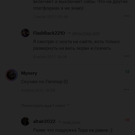
включает и выключает сабы. Что на других 
платформах я не знаю)
7 июля 2017, 05:48
ЯРОСЛАВ-007
FlashBack2210
Я смотрю с ноута на сайте, есть только 
развернуть на весь экран и скачать
9 июля 2017, 18:28
12
Mynery
Скучаю по Пеппер (((
4 июля 2017, 19:56
Посмотреть еще
1 ответ
-16
moe_kino
altair2022
Разве что подружка Тора на равне :)