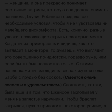
— женщина, и она прекрасно понимает
состояние актрисы, которую она должна снимать
нагишом. Джулия Робинсон создала все
необходимые условия, чтобы я не чувствовала ни
малейшего дискомфорта. Есть, конечно, разные
уловки, позволяющие скрыть некоторые места.
Когда ты их примеряешь и видишь, как это
выглядит в мониторе, то думаешь, что выглядит
это совершенно
по-идиотски
, гораздо хуже, чем
если бы ты был полностью голым. С этими
нашлепками ты выглядишь так, как жуткая голая
Барби с грудью без сосков. (
Смеется очень
) Сложность, кстати,
весело и с удовольствием.
была еще и в том, что Джейсон захлопывал у
меня на запястье наручники. Чтобы браслет
закрылся, нужно приложить некоторое усилие, а
усилие это прилагается мне прямо на кость,