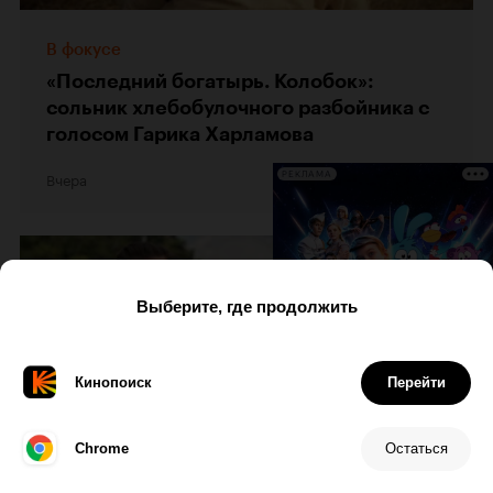
В фокусе
«Последний богатырь. Колобок»:
сольник хлебобулочного разбойника с
голосом Гарика Харламова
Вчера
104
РЕКЛАМА