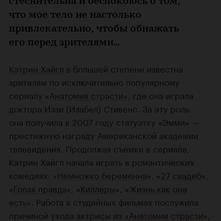
стеснительна и беспокоюсь о том,
что мое тело не настолько
привлекательно, чтобы обнажать
его перед зрителями…
Кэтрин Хайгл
в большей степени известна
зрителям по исключительно популярному
сериалу «
Анатомия страсти
», где она играла
доктора Иззи (Изабел) Стивенс. За эту роль
она получила в 2007 году статуэтку «Эмми» —
престижную награду Американской академии
телевидения. Продолжая съемки в сериале,
Кэтрин Хайгл начала играть в романтических
комедиях: «
Немножко беременна
», «
27 свадеб
»,
«
Голая правда
», «
Киллеры
», «
Жизнь как она
есть
». Работа в студийных фильмах послужила
причиной ухода актрисы из «
Анатомии страсти
»,