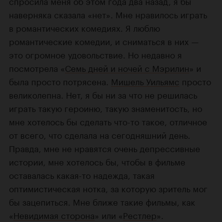
спросила меня об этом года два назад, я бы
наверняка сказала «нет». Мне нравилось играть
в романтических комедиях. Я люблю
романтические комедии, и сниматься в них —
это огромное удовольствие. Но недавно я
посмотрела «
Семь дней и ночей с Мэрилин
» и
была просто потрясена.
Мишель Уильямс
просто
великолепна. Нет, я бы ни за что не решилась
играть такую героиню, такую знаменитость, но
мне хотелось бы сделать
что-то
такое, отличное
от всего, что сделала на сегодняшний день.
Правда, мне не нравятся очень депрессивные
истории, мне хотелось бы, чтобы в фильме
оставалась
какая-то
надежда, такая
оптимистическая нотка, за которую зритель мог
бы зацепиться. Мне ближе такие фильмы, как
«
Невидимая сторона
» или «
Рестлер
».