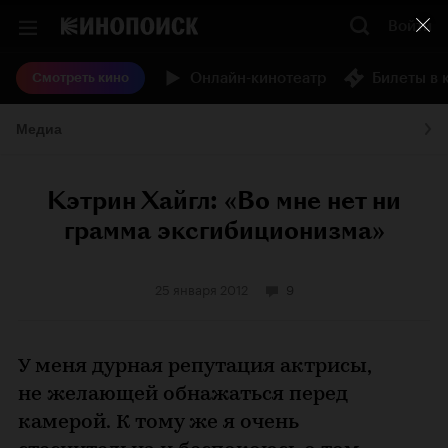
Войти
Онлайн-кинотеатр
Билеты в 
Смотреть кино
Медиа
Кэтрин Хайгл: «Во мне нет ни
грамма эксгибиционизма»
25 января 2012
9
У меня дурная репутация актрисы,
не желающей обнажаться перед
камерой. К тому же я очень