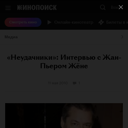
Войти
Онлайн-кинотеатр
Билеты в 
Смотреть кино
Медиа
«Неудачники»: Интервью с Жан-
Пьером Жёне
11 мая 2010
1