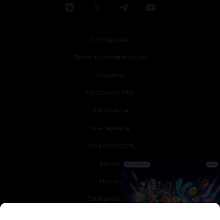
Соглашение
Правила рекомендаций
Справка
Кинопоиск PRO
Все фильмы
Все сериалы
Что посмотреть
Афиша
РЕКЛАМА
Музыка
Телепрограмма
Книги