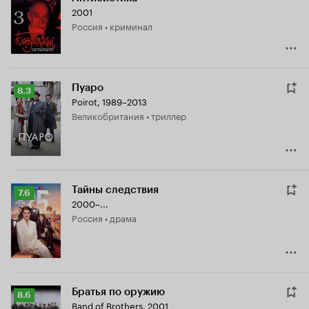
Кинопоиска
2001
7.6
Россия • криминал
Пуаро
Рейтинг
8.3
Poirot
,
1989–2013
Кинопоиска
Великобритания • триллер
8.3
Тайны следствия
Рейтинг
7.6
2000–...
Кинопоиска
Россия • драма
7.6
Братья по оружию
Рейтинг
8.6
Band of Brothers
,
2001
Кинопоиска