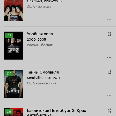
Charmed
,
1998–2006
Кинопоиска
США • фэнтези
7.8
Убойная сила
Рейтинг
7.7
2000–2005
Кинопоиска
Россия • боевик
7.7
Тайны Смолвиля
Рейтинг
7.4
Smallville
,
2001–2011
Кинопоиска
США • фантастика
7.4
Бандитский Петербург 3: Крах
Рейтинг
7.6
Антибиотика