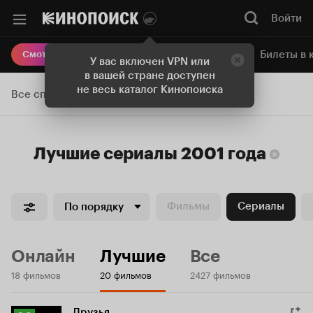
Войти
Онлайн-кинотеатр
Билеты в 
Смотреть кино
У вас включен VPN или
в вашей стране доступен
не весь каталог Кинопоиска
Все списки
Лучшие
сериалы
2001 года
Фильмы
Сериалы
По порядку
Онлайн
Лучшие
Все
18 фильмов
20 фильмов
2427 фильмов
Друзья