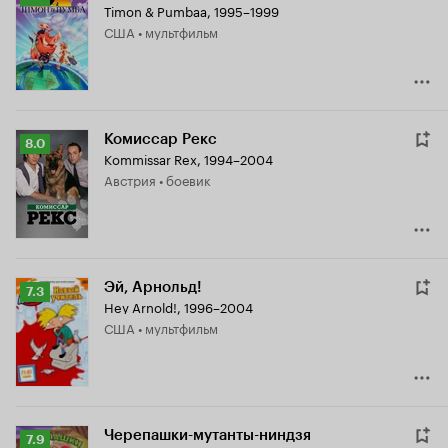
Timon & Pumbaa
,
1995–1999
Кинопоиска
США • мультфильм
7.6
Комиссар Рекс
Рейтинг
8.0
Kommissar Rex
,
1994–2004
Кинопоиска
Австрия • боевик
8.0
Эй, Арнольд!
Рейтинг
7.3
Hey Arnold!
,
1996–2004
Кинопоиска
США • мультфильм
7.3
Черепашки-мутанты-ниндзя
Рейтинг
7.9