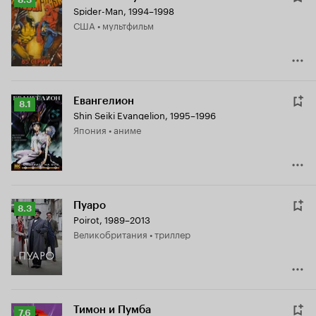
Spider-Man
,
1994–1998
Кинопоиска
США • мультфильм
8.3
Евангелион
Рейтинг
8.1
Shin Seiki Evangelion
,
1995–1996
Кинопоиска
Япония • аниме
8.1
Пуаро
Рейтинг
8.3
Poirot
,
1989–2013
Кинопоиска
Великобритания • триллер
8.3
Тимон и Пумба
Рейтинг
7.6