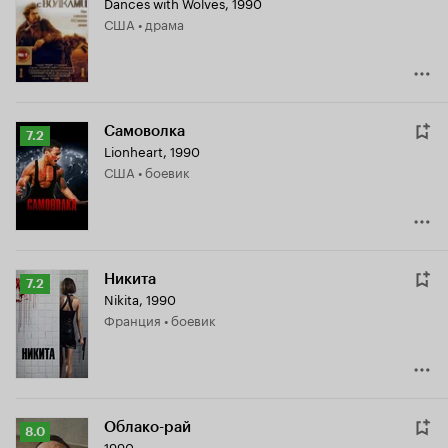
Dances with Wolves
,
1990
Кинопоиска
США • драма
8.1
Самоволка
Рейтинг
7.2
Lionheart
,
1990
Кинопоиска
США • боевик
7.2
Никита
Рейтинг
7.2
Nikita
,
1990
Кинопоиска
Франция • боевик
7.2
Облако-рай
Рейтинг
8.0
1990