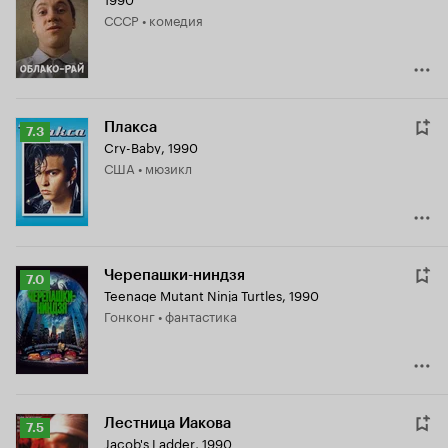
Кинопоиска
СССР • комедия
8.0
Плакса
Рейтинг
7.3
Cry-Baby
,
1990
Кинопоиска
США • мюзикл
7.3
Черепашки-ниндзя
Рейтинг
7.0
Teenage Mutant Ninja Turtles
,
1990
Кинопоиска
Гонконг • фантастика
7.0
Лестница Иакова
Рейтинг
7.5
Jacob's Ladder
,
1990
Кинопоиска