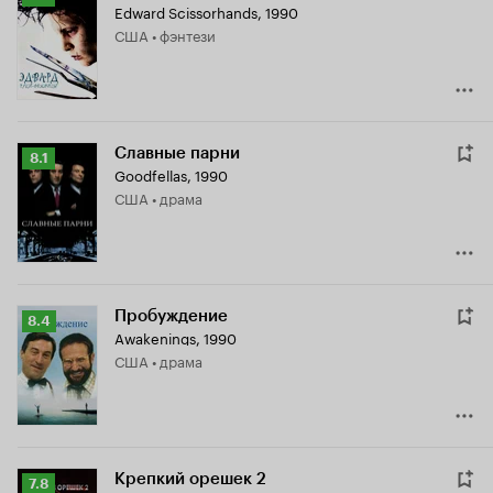
Edward Scissorhands
,
1990
Кинопоиска
США • фэнтези
8.0
Славные парни
Рейтинг
8.1
Goodfellas
,
1990
Кинопоиска
США • драма
8.1
Пробуждение
Рейтинг
8.4
Awakenings
,
1990
Кинопоиска
США • драма
8.4
Крепкий орешек 2
Рейтинг
7.8