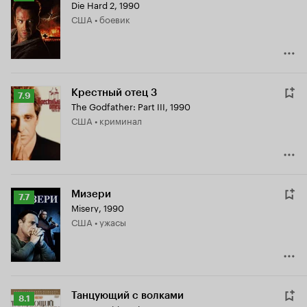
Die Hard 2
,
1990
Кинопоиска
США • боевик
7.8
Крестный отец 3
Рейтинг
7.9
The Godfather: Part III
,
1990
Кинопоиска
США • криминал
7.9
Мизери
Рейтинг
7.7
Misery
,
1990
Кинопоиска
США • ужасы
7.7
Танцующий с волками
Рейтинг
8.1