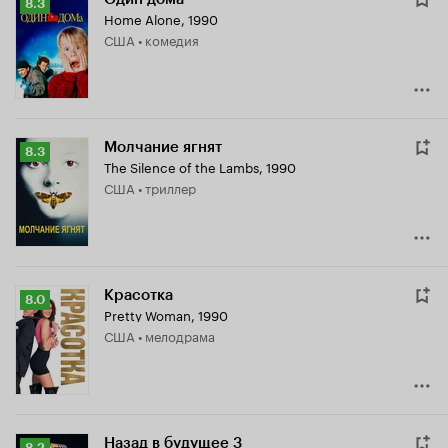
Рейтинг
8.3
Home Alone
,
1990
Кинопоиска
США • комедия
8.3
Молчание ягнят
Рейтинг
8.3
The Silence of the Lambs
,
1990
Кинопоиска
США • триллер
8.3
Красотка
Рейтинг
8.0
Pretty Woman
,
1990
Кинопоиска
США • мелодрама
8.0
Назад в будущее 3
Рейтинг
8.2