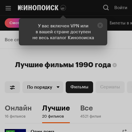
Войти
Онлайн-кинотеатр
Билеты в 
Смотреть кино
У вас включен VPN или
в вашей стране доступен
не весь каталог Кинопоиска
Все списки
Лучшие
фильмы
1990 года
Фильмы
Сериалы
По порядку
Онлайн
Лучшие
Все
16 фильмов
20 фильмов
4521 фильм
Один дома